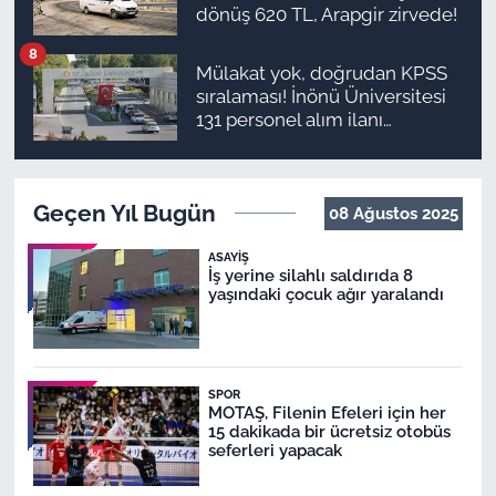
dönüş 620 TL, Arapgir zirvede!
8
Mülakat yok, doğrudan KPSS
sıralaması! İnönü Üniversitesi
131 personel alım ilanı
yayımlandı
Geçen Yıl Bugün
08 Ağustos 2025
ASAYIŞ
İş yerine silahlı saldırıda 8
yaşındaki çocuk ağır yaralandı
SPOR
MOTAŞ, Filenin Efeleri için her
15 dakikada bir ücretsiz otobüs
seferleri yapacak