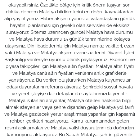
okuyabilirsiniz. Özellikle bölge için kritik önem taşıyan son
dakika deprem Malatya bildirimlerini en doğru kaynaklardan
alıp yayınlıyoruz. Haber akışının yanı sıra, vatandaşların günlük
hayatını planlaması için gerekli olan servisleri de eksiksiz
sunuyoruz. Sitemiz üzerinden güncel Malatya hava durumu
ve Malatya hava durumu 15 günlük tahminlerine kolayca
ulaşırsınız. Dini ibadetleriniz için Malatya namaz vakitleri, ezan
vakti Malatya ve Malatya akşam ezanı saatlerini Diyanet İşleri
Başkanlığı verileriyle uyumlu olarak paylaşıyoruz. Ekonomi ve
piyasa takipçileri için Malatya altın fiyatları, Malatya altın fiyatı
ve Malatya canlı altın fiyatları verilerini anlık grafiklerle
yansıtıyoruz. Bu verileri oluştururken Malatya kuyumcular
odası duyurularını referans alıyoruz. Şehirdeki sosyal hayata
ve yerel işleyişe dair detaylar da sayfalarımızda yer alır.
Malatya iş ilanları arayanlar, Malatya otelleri hakkında bilgi
almak isteyenler veya şehre dışarıdan gelip Malatya yol tarifi
ve Malatya gezilecek yerler araştırması yapanlar için kapsamlı
rehber içerikleri hazırlıyoruz. Kamu kurumlarından gelen
resmi açıklamaları ve Malatya valisi duyurularını da doğrudan
kamuoyuna aktarıyoruz. Bu Sabah Malatya, şehrin güvenilir