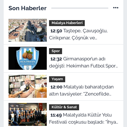
Son Haberler
Malatya Haberleri
12:50
Taştepe, Çavuşoğlu,
Cirikpınar, Çöşnük ve
Selçuklu’da konut teslimi için
Spor
takvim açıklandı!
12:32
Girmanaspor’un adı
değişti: Hekimhan Futbol Spor
Kulübü geliyor
Yaşam
12:00
Malatyalı baharatçıdan
altın tavsiyeler: "Zencefilde
irmik, kimyonda bulgur var!"
Kültür & Sanat
11:49
Malatya’da Kültür Yolu
Festivali coşkusu başladı: "İhya,