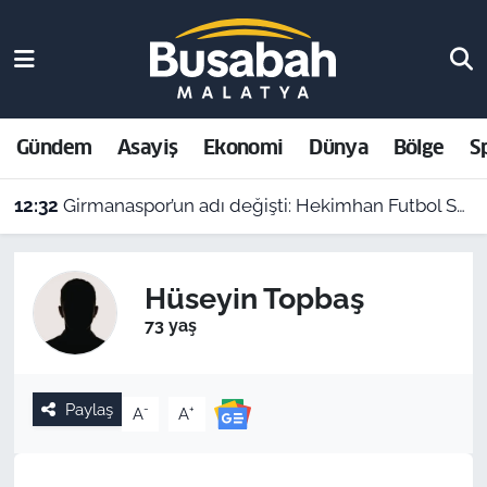
Gündem
Malatya Nöbetçi Eczaneler
Asayiş
Malatya Hava Durumu
Gündem
Asayiş
Ekonomi
Dünya
Bölge
S
Ekonomi
Malatya Namaz Vakitleri
12:32
Girmanaspor’un adı değişti: Hekimhan Futbol Spor Kulübü geliyor
Dünya
Malatya Trafik Yoğunluk Haritası
Hüseyin Topbaş
Bölge
Süper Lig Puan Durumu ve Fikstür
73 yaş
Spor
Tüm Manşetler
Paylaş
-
+
A
A
Resmi İlanlar
Son Dakika Haberleri
Haber Arşivi