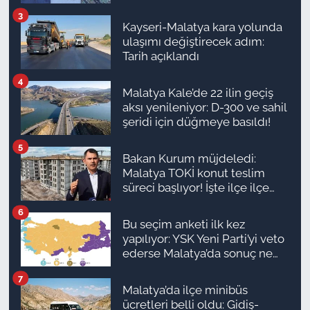
3
Kayseri-Malatya kara yolunda
ulaşımı değiştirecek adım:
Tarih açıklandı
4
Malatya Kale’de 22 ilin geçiş
aksı yenileniyor: D-300 ve sahil
şeridi için düğmeye basıldı!
5
Bakan Kurum müjdeledi:
Malatya TOKİ konut teslim
süreci başlıyor! İşte ilçe ilçe
teslimat takvimi ve ödeme
6
planı
Bu seçim anketi ilk kez
yapılıyor: YSK Yeni Parti’yi veto
ederse Malatya’da sonuç ne
olur?
7
Malatya’da ilçe minibüs
ücretleri belli oldu: Gidiş-