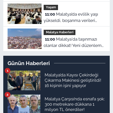
inşa ve kültürle
Yaşam
normalleşiyoruz"
11:00
Malatya’da evlilik yaşı
yükseldi, boşanma verileri
dikkat çekti
Malatya Haberleri
11:00
Malatya'da taşınmazı
olanlar dikkat! Yeni düzenleme
sonrası gözler 2027
hesaplamalarına çevrildi
Günün Haberleri
1
Malatya’da Kayısı Çekirdeği
Çıkarma Makinesi geliştirildi!
16 kişinin işini yapıyor
2
Malatya Çarşısı’nda esnafa şok:
300 metrekare dükkana 1
milyon TL önerdiler!