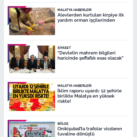
MALATYA HABERLERI
Alevlerden kurtulan kirpiye ilk
yardım orman işçilerinden
SIYASET
“Devletin mahrem bilgileri
haricinde şeffaflık esas olacak”
MALATYA HABERLERI
İklim raporu uyardı: 12 şehirle
birlikte Malatya en yüksek
riskte!
BÖLGE
Onikişubat’ta trafolar vicdanın
tuvaline dönüştü