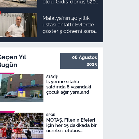
oldu: Gidiş-dönüş 620
TL, Arapgir zirvede!
Malatya'nın 40 yıllık
ustası anlattı: Evlerde
gösteriş dönemi sona
erdi
Geçen Yıl
08 Ağustos
Bugün
2025
ASAYIŞ
İş yerine silahlı
saldırıda 8 yaşındaki
çocuk ağır yaralandı
SPOR
MOTAŞ, Filenin Efeleri
için her 15 dakikada bir
ücretsiz otobüs
seferleri yapacak