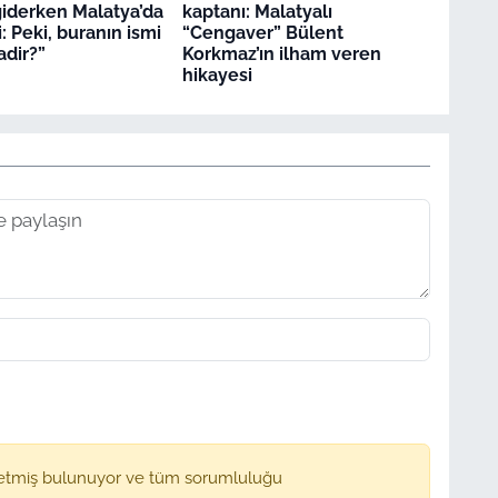
giderken Malatya’da
kaptanı: Malatyalı
i: Peki, buranın ismi
“Cengaver” Bülent
dir?”
Korkmaz’ın ilham veren
hikayesi
etmiş bulunuyor ve tüm sorumluluğu