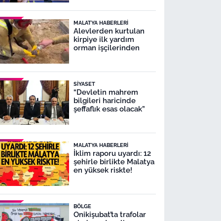
MALATYA HABERLERI
Alevlerden kurtulan
kirpiye ilk yardım
orman işçilerinden
SIYASET
“Devletin mahrem
bilgileri haricinde
şeffaflık esas olacak”
MALATYA HABERLERI
İklim raporu uyardı: 12
şehirle birlikte Malatya
en yüksek riskte!
BÖLGE
Onikişubat’ta trafolar