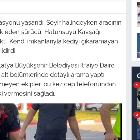
rasyonu yaşandı. Seyir halindeyken aracının
ark eden sürücü, Hatunsuyu Kavşağı
ekti. Kendi imkanlarıyla kediyi çıkaramayan
ldirdi.
latya Büyükşehir Belediyesi İtfaiye Daire
 alt bölümlerinde detaylı arama yaptı.
demeyen ekipler, bu kez cep telefonundan
1
i vermesini sağladı.
2