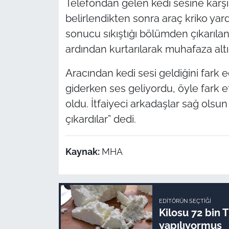
Telefondan gelen kedi sesine karşı
belirlendikten sonra araç kriko yardım
sonucu sıkıştığı bölümden çıkarıla
ardından kurtarılarak muhafaza altın
Aracından kedi sesi geldiğini fark 
giderken ses geliyordu, öyle fark ett
oldu. İtfaiyeci arkadaşlar sağ olsun 
çıkardılar” dedi.
Kaynak:
MHA
EDITÖRÜN SEÇTIĞI
Kilosu 72 bin 
yapılıyormuş