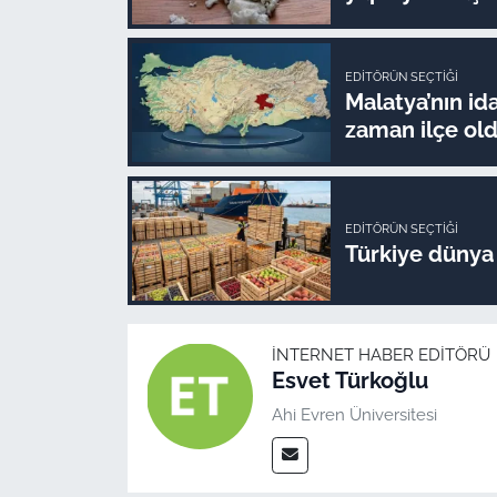
EDITÖRÜN SEÇTIĞI
Malatya’nın ida
zaman ilçe ol
EDITÖRÜN SEÇTIĞI
Türkiye dünya l
İNTERNET HABER EDITÖRÜ
Esvet Türkoğlu
Ahi Evren Üniversitesi