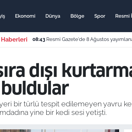
iş
Ekonomi
Dünya
Bölge
Spor
Resmi İ
 Haberleri
08:43
Resmi Gazete'de 8 Ağustos yayımlanan
ıra dışı kurtarm
 buldular
ri bir türlü tespit edilemeyen yavru ked
mdadına yine bir kedi sesi yetişti.