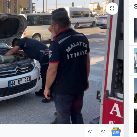
-
+
A
A