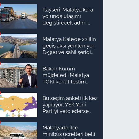
Kayseri-Malatya kara
yolunda ulaşımı
değiştirecek adım:
Tarih açıklandı
Malatya Kale’de 22 ilin
geçiş aksı yenileniyor:
D-300 ve sahil şeridi
için düğmeye basıldı!
Bakan Kurum
müjdeledi: Malatya
TOKİ konut teslim
süreci başlıyor! İşte
ilçe ilçe teslimat
Bu seçim anketi ilk kez
takvimi ve ödeme
yapılıyor: YSK Yeni
planı
Parti’yi veto ederse
Malatya’da sonuç ne
olur?
Malatya’da ilçe
minibüs ücretleri belli