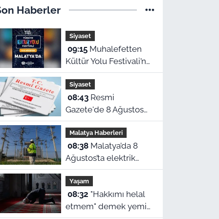
Son Haberler
Siyaset
09:15
Muhalefetten
Kültür Yolu Festivali’ne
eleştiri
Siyaset
08:43
Resmi
Gazete'de 8 Ağustos
yayımlanan kararlar
Malatya Haberleri
belli oldu
08:38
Malatya’da 8
Ağustos’ta elektrik
kesintisi yaşanacak
Yaşam
ilçeler ve mahalleler
08:32
"Hakkımı helal
etmem" demek yemin
sayılır mı? Malatya 8