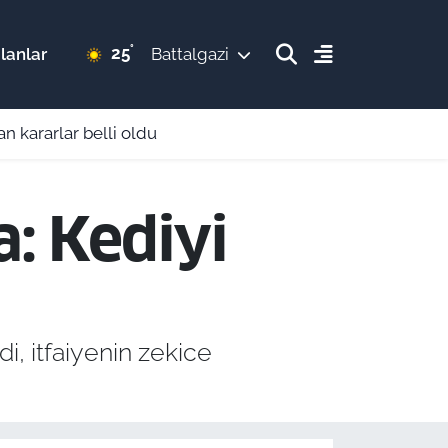
°
25
lanlar
Battalgazi
 kararlar belli oldu
a: Kediyi
i, itfaiyenin zekice