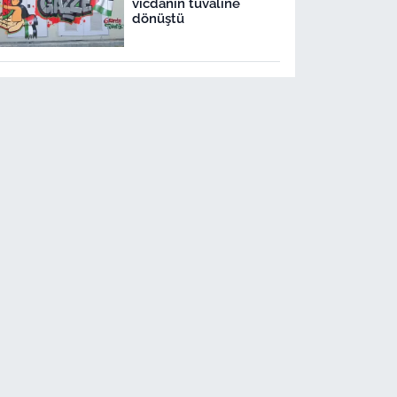
vicdanın tuvaline
dönüştü