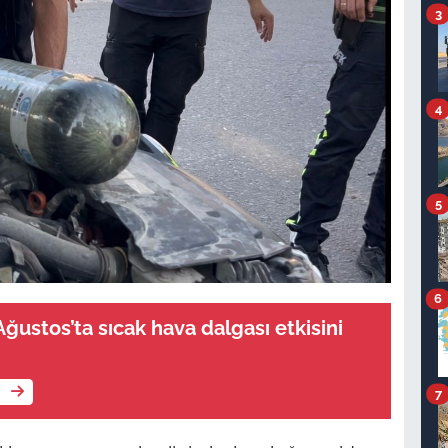
3
4
5
6
ğustos’ta sıcak hava dalgası etkisini
e
7