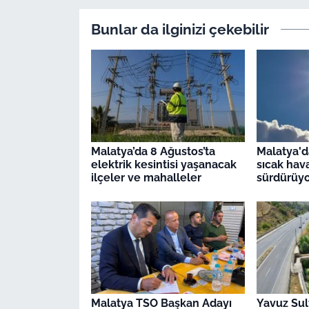
Bunlar da ilginizi çekebilir
Malatya’da 8 Ağustos’ta
Malatya'd
elektrik kesintisi yaşanacak
sıcak hava
ilçeler ve mahalleler
sürdürüy
Malatya TSO Başkan Adayı
Yavuz Sul