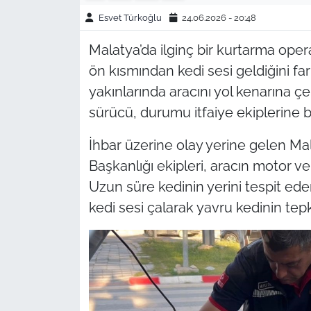
Esvet Türkoğlu
24.06.2026 - 20:48
Malatya’da ilginç bir kurtarma ope
ön kısmından kedi sesi geldiğini f
yakınlarında aracını yol kenarına ç
sürücü, durumu itfaiye ekiplerine bi
İhbar üzerine olay yerine gelen Ma
Başkanlığı ekipleri, aracın motor ve
Uzun süre kedinin yerini tespit e
kedi sesi çalarak yavru kedinin tepk