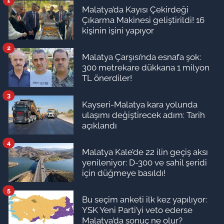
1
akşam saatleri için uyarı! Bugün
Malatya’da Kayısı Çekirdeği
hava nasıl olacak?
Çıkarma Makinesi geliştirildi! 16
kişinin işini yapıyor
2
Malatya Çarşısı’nda esnafa şok:
Malatya Haberleri
300 metrekare dükkana 1 milyon
08:58
Malatya’da 9 Ağustos 2026
TL önerdiler!
Pazar elektrik kesintisi! İşte ilçe
ilçe kesinti yaşanacak mahalleler
3
Kayseri-Malatya kara yolunda
ulaşımı değiştirecek adım: Tarih
açıklandı
4
Malatya Kale’de 22 ilin geçiş aksı
yenileniyor: D-300 ve sahil şeridi
için düğmeye basıldı!
5
Bu seçim anketi ilk kez yapılıyor:
YSK Yeni Parti’yi veto ederse
Malatya’da sonuç ne olur?