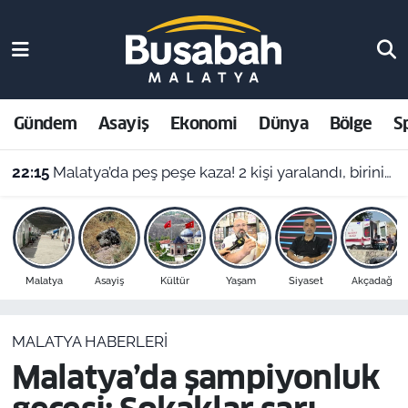
Gündem
Malatya Nöbetçi Eczaneler
Asayiş
Malatya Hava Durumu
Gündem
Asayiş
Ekonomi
Dünya
Bölge
S
Ekonomi
Malatya Namaz Vakitleri
22:15
Malatya’da peş peşe kaza! 2 kişi yaralandı, birinin durumu ağır
Dünya
Malatya Trafik Yoğunluk Haritası
Bölge
Süper Lig Puan Durumu ve Fikstür
Malatya
Asayiş
Kültür
Yaşam
Siyaset
Akçadağ
Spor
Tüm Manşetler
MALATYA HABERLERI
Resmi İlanlar
Son Dakika Haberleri
Malatya’da şampiyonluk
Haber Arşivi