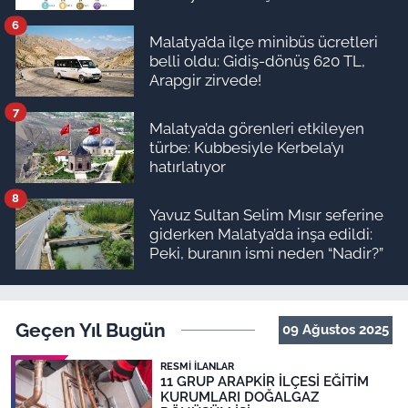
6
Malatya’da ilçe minibüs ücretleri
belli oldu: Gidiş-dönüş 620 TL,
Arapgir zirvede!
7
Malatya’da görenleri etkileyen
türbe: Kubbesiyle Kerbela’yı
hatırlatıyor
8
Yavuz Sultan Selim Mısır seferine
giderken Malatya’da inşa edildi:
Peki, buranın ismi neden “Nadir?”
Geçen Yıl Bugün
09 Ağustos 2025
RESMI İLANLAR
11 GRUP ARAPKİR İLÇESİ EĞİTİM
KURUMLARI DOĞALGAZ