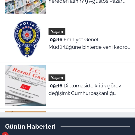
nereden alınır? 9 Ağustos Pazar
nöbetçi eczaneler
Yaşam
09:16
Emniyet Genel
Müdürlüğüne binlerce yeni kadro!
Cumhurbaşkanlığı Kararı Resmi
Gazete’de
Yaşam
09:16
Diplomaside kritik görev
değişimi: Cumhurbaşkanlığı
kararıyla yeni büyükelçi atamaları
yapıldı!
Malatya Haberleri
Günün Haberleri
09:05
Meteoroloji’den Malatya’ya