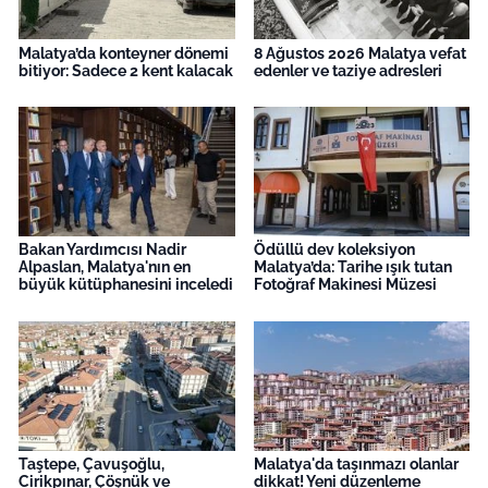
Malatya’da konteyner dönemi
8 Ağustos 2026 Malatya vefat
bitiyor: Sadece 2 kent kalacak
edenler ve taziye adresleri
Bakan Yardımcısı Nadir
Ödüllü dev koleksiyon
Alpaslan, Malatya'nın en
Malatya’da: Tarihe ışık tutan
büyük kütüphanesini inceledi
Fotoğraf Makinesi Müzesi
Taştepe, Çavuşoğlu,
Malatya'da taşınmazı olanlar
Cirikpınar, Çöşnük ve
dikkat! Yeni düzenleme