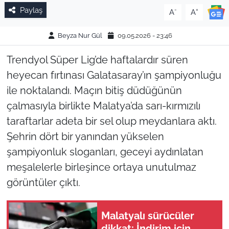
Paylaş
-
+
A
A
Beyza Nur Gül
09.05.2026 - 23:46
Trendyol Süper Lig’de haftalardır süren
heyecan fırtınası Galatasaray’ın şampiyonluğu
ile noktalandı. Maçın bitiş düdüğünün
çalmasıyla birlikte Malatya’da sarı-kırmızılı
taraftarlar adeta bir sel olup meydanlara aktı.
Şehrin dört bir yanından yükselen
şampiyonluk sloganları, geceyi aydınlatan
meşalelerle birleşince ortaya unutulmaz
görüntüler çıktı.
Malatyalı sürücüler
dikkat: İndirim için