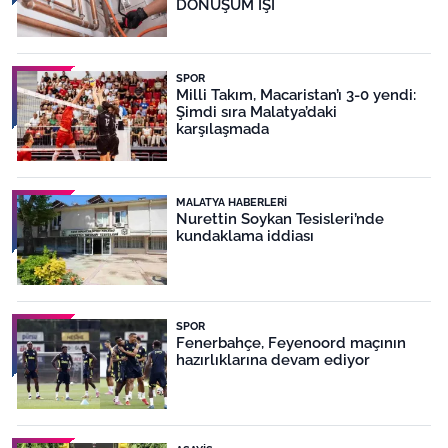
DÖNÜŞÜM İŞİ
SPOR
Milli Takım, Macaristan’ı 3-0 yendi:
Şimdi sıra Malatya’daki
karşılaşmada
MALATYA HABERLERI
Nurettin Soykan Tesisleri’nde
kundaklama iddiası
SPOR
Fenerbahçe, Feyenoord maçının
hazırlıklarına devam ediyor