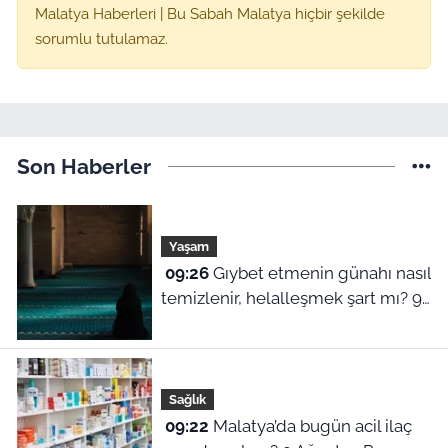
Malatya Haberleri | Bu Sabah Malatya hiçbir şekilde
sorumlu tutulamaz.
Son Haberler
Yaşam
09:26
Gıybet etmenin günahı nasıl
temizlenir, helalleşmek şart mı? 9
Ağustos Malatya ezan vakitleri
Sağlık
09:22
Malatya’da bugün acil ilaç