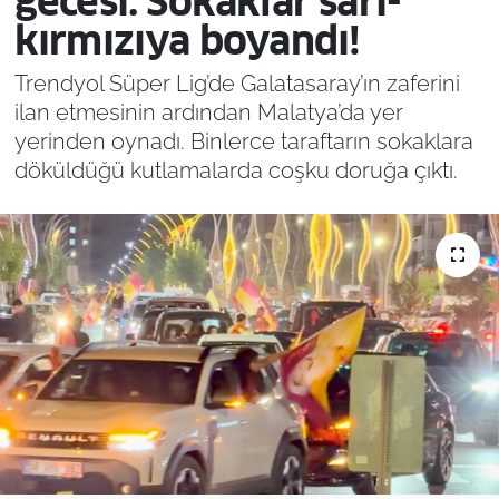
gecesi: Sokaklar sarı-
kırmızıya boyandı!
Trendyol Süper Lig’de Galatasaray’ın zaferini
ilan etmesinin ardından Malatya’da yer
yerinden oynadı. Binlerce taraftarın sokaklara
döküldüğü kutlamalarda coşku doruğa çıktı.