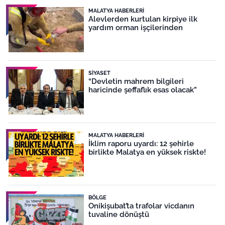
MALATYA HABERLERI
Alevlerden kurtulan kirpiye ilk
yardım orman işçilerinden
SIYASET
“Devletin mahrem bilgileri
haricinde şeffaflık esas olacak”
MALATYA HABERLERI
İklim raporu uyardı: 12 şehirle
birlikte Malatya en yüksek riskte!
BÖLGE
Onikişubat’ta trafolar vicdanın
tuvaline dönüştü