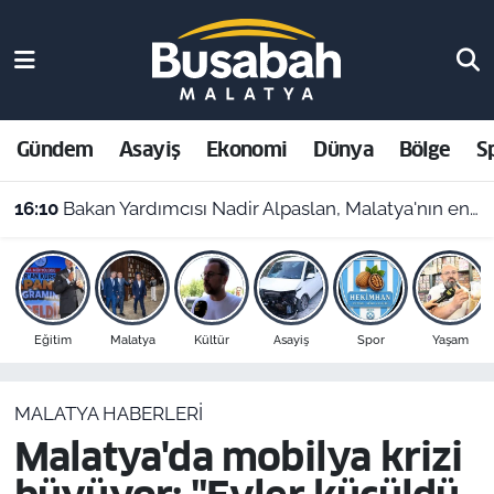
Gündem
Malatya Nöbetçi Eczaneler
Asayiş
Malatya Hava Durumu
Gündem
Asayiş
Ekonomi
Dünya
Bölge
S
Ekonomi
Malatya Namaz Vakitleri
16:10
Bakan Yardımcısı Nadir Alpaslan, Malatya'nın en büyük kütüphanesini inceledi
Dünya
Malatya Trafik Yoğunluk Haritası
Bölge
Süper Lig Puan Durumu ve Fikstür
Eğitim
Malatya
Kültür
Asayiş
Spor
Yaşam
Spor
Tüm Manşetler
MALATYA HABERLERI
Resmi İlanlar
Son Dakika Haberleri
Malatya'da mobilya krizi
Haber Arşivi