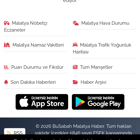
ediyor.
Malatya Nöbetçi
Malatya Hava Durumu
Eczaneler
Malatya Namaz Vakitleri
Malatya Trafik Yoğunluk
Haritası
Puan Durumu ve Fikstür
Tüm Manşetler
Son Dakika Haberleri
Haber Arşivi
© 2026 BuSabah Malatya Haber. Tüm hakları
RSS
saklıdır. İçerikler 5846 sayılı FSEK kapsamında
izinsiz kopyalanamaz.