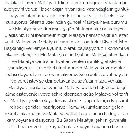
dakika deprem Malatya bildirimlerini en doğru kaynaklardan
alıp yayınlıyoruz. Haber akışının yanı sıra, vatandaşların günlük
hayatını planlaması için gerekli olan servisleri de eksiksiz
sunuyoruz. Sitemiz üzerinden güncel Malatya hava durumu
ve Malatya hava durumu 15 günlük tahminlerine kolayca
ulaşırsınız. Dini ibadetleriniz için Malatya namaz vakitleri, ezan
vakti Malatya ve Malatya akşam ezanı saatlerini Diyanet İşleri
Başkanlığı verileriyle uyumlu olarak paylaşıyoruz. Ekonomi ve
piyasa takipçileri için Malatya altın fiyatları, Malatya altın fiyatı
ve Malatya canlı altın fiyatları verilerini anlık grafiklerle
yansıtıyoruz. Bu verileri oluştururken Malatya kuyumcular
odası duyurularını referans alıyoruz. Şehirdeki sosyal hayata
ve yerel işleyişe dair detaylar da sayfalarımızda yer alır.
Malatya iş ilanları arayanlar, Malatya otelleri hakkında bilgi
almak isteyenler veya şehre dışarıdan gelip Malatya yol tarifi
ve Malatya gezilecek yerler araştırması yapanlar için kapsamlı
rehber içerikleri hazırlıyoruz. Kamu kurumlarından gelen
resmi açıklamaları ve Malatya valisi duyurularını da doğrudan
kamuoyuna aktarıyoruz. Bu Sabah Malatya, şehrin güvenilir
dijital haber ve bilgi kaynağı olarak yayın hayatına devam