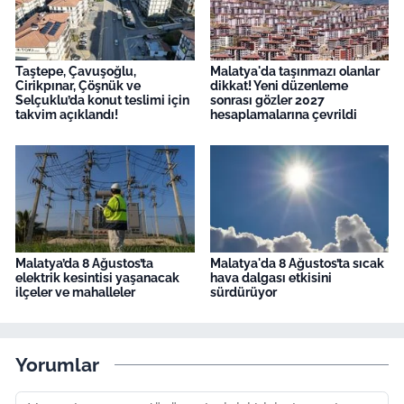
Taştepe, Çavuşoğlu,
Malatya'da taşınmazı olanlar
Cirikpınar, Çöşnük ve
dikkat! Yeni düzenleme
Selçuklu’da konut teslimi için
sonrası gözler 2027
takvim açıklandı!
hesaplamalarına çevrildi
Malatya’da 8 Ağustos’ta
Malatya'da 8 Ağustos’ta sıcak
elektrik kesintisi yaşanacak
hava dalgası etkisini
ilçeler ve mahalleler
sürdürüyor
Yorumlar