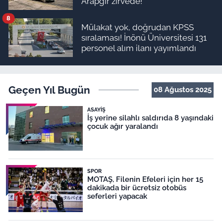
Arapgir zirvede!
8
Mülakat yok, doğrudan KPSS
sıralaması! İnönü Üniversitesi 131
personel alım ilanı yayımlandı
Geçen Yıl Bugün
08 Ağustos 2025
ASAYIŞ
İş yerine silahlı saldırıda 8 yaşındaki
çocuk ağır yaralandı
SPOR
MOTAŞ, Filenin Efeleri için her 15
dakikada bir ücretsiz otobüs
seferleri yapacak