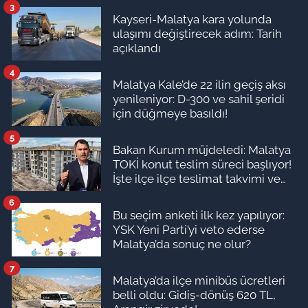
3
Kayseri-Malatya kara yolunda
ulaşımı değiştirecek adım: Tarih
açıklandı
4
Malatya Kale’de 22 ilin geçiş aksı
yenileniyor: D-300 ve sahil şeridi
için düğmeye basıldı!
5
Bakan Kurum müjdeledi: Malatya
TOKİ konut teslim süreci başlıyor!
İşte ilçe ilçe teslimat takvimi ve
ödeme planı
6
Bu seçim anketi ilk kez yapılıyor:
YSK Yeni Parti’yi veto ederse
Malatya’da sonuç ne olur?
7
Malatya’da ilçe minibüs ücretleri
belli oldu: Gidiş-dönüş 620 TL,