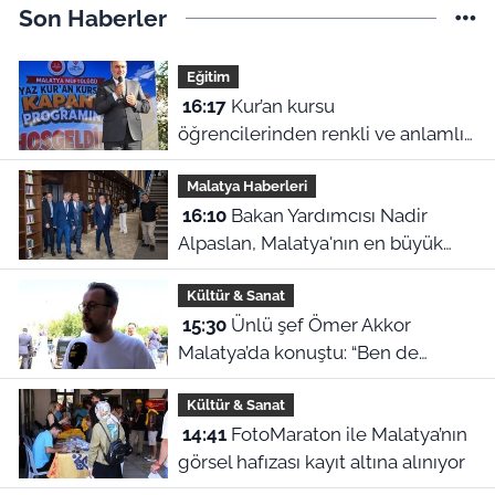
Son Haberler
Eğitim
16:17
Kur’an kursu
öğrencilerinden renkli ve anlamlı
kapanış gösterisi
Malatya Haberleri
16:10
Bakan Yardımcısı Nadir
Alpaslan, Malatya'nın en büyük
kütüphanesini inceledi
Kültür & Sanat
15:30
Ünlü şef Ömer Akkor
Malatya’da konuştu: “Ben de
Malatyalı sayılırım”
Kültür & Sanat
14:41
FotoMaraton ile Malatya’nın
görsel hafızası kayıt altına alınıyor