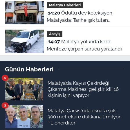
Malatya Haberleri
14:20
Ödüllü dev koleksiyon
Malatya’da: Tarihe ışık tutan
Fotoğraf Makinesi Müzesi
Asayiş
14:07
Malatya yolunda kaza:
Menfeze çarpan sürücü yaralandı
Günün Haberleri
1
Malatya’da Kayısı Çekirdeği
Çıkarma Makinesi geliştirildi! 16
kişinin işini yapıyor
2
Malatya Çarşısı’nda esnafa şok:
300 metrekare dükkana 1 milyon
TL önerdiler!