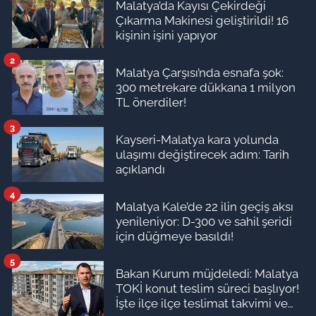
Malatya’da Kayısı Çekirdeği
Çıkarma Makinesi geliştirildi! 16
kişinin işini yapıyor
2
Malatya Çarşısı’nda esnafa şok:
300 metrekare dükkana 1 milyon
TL önerdiler!
3
Kayseri-Malatya kara yolunda
ulaşımı değiştirecek adım: Tarih
açıklandı
4
Malatya Kale’de 22 ilin geçiş aksı
yenileniyor: D-300 ve sahil şeridi
için düğmeye basıldı!
5
Bakan Kurum müjdeledi: Malatya
TOKİ konut teslim süreci başlıyor!
İşte ilçe ilçe teslimat takvimi ve