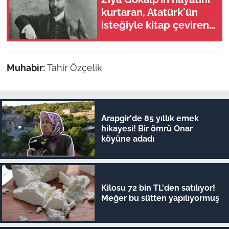
kurtaran, Atatürk'ün
isteğiyle kitap çeviren
o Malatyalı kim?
Muhabir:
Tahir Özçelik
Arapgir'de 85 yıllık emek
hikayesi! Bir ömrü Onar
köyüne adadı
Kilosu 72 bin TL'den satılıyor!
Meğer bu sütten yapılıyormuş