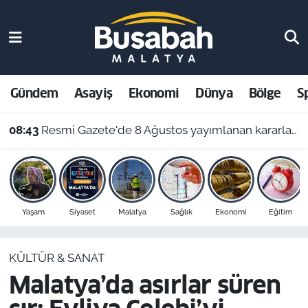
Gündem
Malatya Nöbetçi Eczaneler
Asayiş
Malatya Hava Durumu
Gündem
Asayiş
Ekonomi
Dünya
Bölge
S
Ekonomi
Malatya Namaz Vakitleri
08:43
Resmi Gazete'de 8 Ağustos yayımlanan kararlar belli oldu
Dünya
Malatya Trafik Yoğunluk Haritası
Bölge
Süper Lig Puan Durumu ve Fikstür
Yaşam
Siyaset
Malatya
Sağlık
Ekonomi
Eğitim
Spor
Tüm Manşetler
KÜLTÜR & SANAT
Resmi İlanlar
Son Dakika Haberleri
Malatya’da asırlar süren
Haber Arşivi