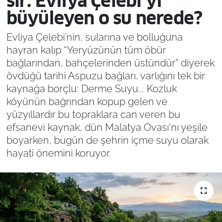
sır: Evliya Çelebi’yi
büyüleyen o su nerede?
Evliya Çelebi’nin, sularına ve bolluğuna
hayran kalıp “Yeryüzünün tüm öbür
bağlarından, bahçelerinden üstündür” diyerek
övdüğü tarihi Aspuzu bağları, varlığını tek bir
kaynağa borçlu: Derme Suyu... Kozluk
köyünün bağrından kopup gelen ve
yüzyıllardır bu topraklara can veren bu
efsanevi kaynak, dün Malatya Ovası'nı yeşile
boyarken, bugün de şehrin içme suyu olarak
hayati önemini koruyor.