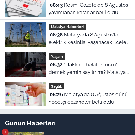
08:43
Resmi Gazete'de 8 Ağustos
yayımlanan kararlar belli oldu
Malatya Haberleri
08:38
Malatya’da 8 Ağustos’ta
elektrik kesintisi yaşanacak ilçeler
ve mahalleler
Yaşam
08:32
"Hakkımı helal etmem"
demek yemin sayılır mı? Malatya 8
Ağustos namaz vakitleri
Sağlık
08:26
Malatya'da 8 Ağustos günü
nöbetçi eczaneler belli oldu
Günün Haberleri
1