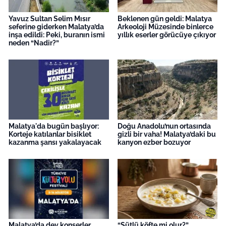
Yavuz Sultan Selim Mısır
Beklenen gün geldi: Malatya
seferine giderken Malatya’da
Arkeoloji Müzesinde binlerce
inşa edildi: Peki, buranın ismi
yıllık eserler görücüye çıkıyor
neden “Nadir?”
Malatya'da bugün başlıyor:
Doğu Anadolu’nun ortasında
Korteje katılanlar bisiklet
gizli bir vaha! Malatya’daki bu
kazanma şansı yakalayacak
kanyon ezber bozuyor
Malatya’da dev konserler
“Sütlü köfte mi olur?”