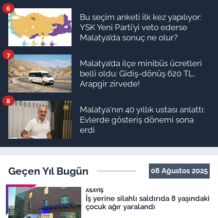
ödeme planı
6
Bu seçim anketi ilk kez yapılıyor:
YSK Yeni Parti’yi veto ederse
Malatya’da sonuç ne olur?
7
Malatya’da ilçe minibüs ücretleri
belli oldu: Gidiş-dönüş 620 TL,
Arapgir zirvede!
8
Malatya'nın 40 yıllık ustası anlattı:
Evlerde gösteriş dönemi sona
erdi
Geçen Yıl Bugün
08 Ağustos 2025
ASAYIŞ
İş yerine silahlı saldırıda 8 yaşındaki
çocuk ağır yaralandı