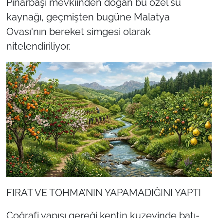
Pınarbaşı mevkiinden doğan bu özel su
kaynağı, geçmişten bugüne Malatya
Ovası'nın bereket simgesi olarak
nitelendiriliyor.
FIRAT VE TOHMA’NIN YAPAMADIĞINI YAPTI
Coğrafi yapısı gereği kentin kuzeyinde batı-