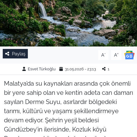
Paylaş
-
+
A
A
Esvet Türkoğlu
31.05.2026 - 23:13
1
Malatya’da su kaynakları arasında çok önemli
bir yere sahip olan ve kentin adeta can damarı
sayılan Derme Suyu, asırlardır bölgedeki
tarımı, kültürü ve yaşamı şekillendirmeye
devam ediyor. Şehrin yeşil beldesi
Gündüzbey’in ilerisinde, Kozluk köyü