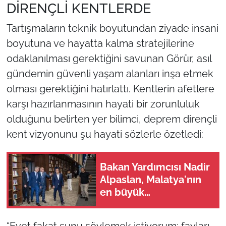
DİRENÇLİ KENTLERDE
Tartışmaların teknik boyutundan ziyade insani
boyutuna ve hayatta kalma stratejilerine
odaklanılması gerektiğini savunan Görür, asıl
gündemin güvenli yaşam alanları inşa etmek
olması gerektiğini hatırlattı. Kentlerin afetlere
karşı hazırlanmasının hayati bir zorunluluk
olduğunu belirten yer bilimci, deprem dirençli
kent vizyonunu şu hayati sözlerle özetledi:
Bakan Yardımcısı Nadir
Alpaslan, Malatya'nın
en büyük
kütüphanesini inceledi
“Evet fakat şunu söylemek istiyorum; fayları,