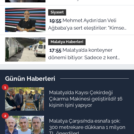
riski var
Siyaset
19:55
Mehmet Aydın'dan Veli
Ağbaba'ya sert eleştiriler: "Kimse
hukukun üzerinde değil"
Malatya Haberleri
17:55
Malatya’da konteyner
dönemi bitiyor: Sadece 2 kent
kalacak
Günün Haberleri
1
Malatya’da Kayısı Çekirdeği
Çıkarma Makinesi geliştirildi! 16
kişinin işini yapıyor
2
Malatya Çarşısı’nda esnafa şok:
300 metrekare dükkana 1 milyon
TL önerdiler!