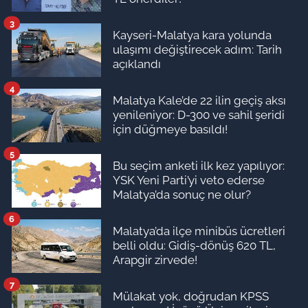
3
Kayseri-Malatya kara yolunda
ulaşımı değiştirecek adım: Tarih
açıklandı
4
Malatya Kale’de 22 ilin geçiş aksı
yenileniyor: D-300 ve sahil şeridi
için düğmeye basıldı!
5
Bu seçim anketi ilk kez yapılıyor:
YSK Yeni Parti’yi veto ederse
Malatya’da sonuç ne olur?
6
Malatya’da ilçe minibüs ücretleri
belli oldu: Gidiş-dönüş 620 TL,
Arapgir zirvede!
7
Mülakat yok, doğrudan KPSS