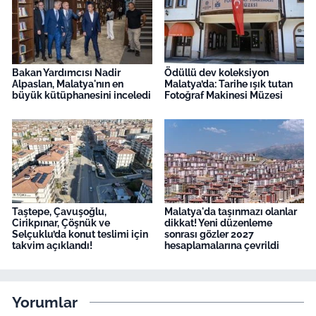
Bakan Yardımcısı Nadir
Ödüllü dev koleksiyon
Alpaslan, Malatya'nın en
Malatya’da: Tarihe ışık tutan
büyük kütüphanesini inceledi
Fotoğraf Makinesi Müzesi
Taştepe, Çavuşoğlu,
Malatya'da taşınmazı olanlar
Cirikpınar, Çöşnük ve
dikkat! Yeni düzenleme
Selçuklu’da konut teslimi için
sonrası gözler 2027
takvim açıklandı!
hesaplamalarına çevrildi
Yorumlar