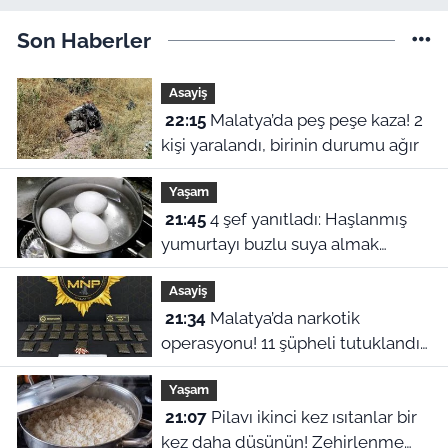
Son Haberler
Asayiş
22:15
Malatya’da peş peşe kaza! 2
kişi yaralandı, birinin durumu ağır
Yaşam
21:45
4 şef yanıtladı: Haşlanmış
yumurtayı buzlu suya almak
neden şart?
Asayiş
21:34
Malatya’da narkotik
operasyonu! 11 şüpheli tutuklandı,
uyuşturucu stoku ele geçirildi
Yaşam
21:07
Pilavı ikinci kez ısıtanlar bir
kez daha düşünün! Zehirlenme