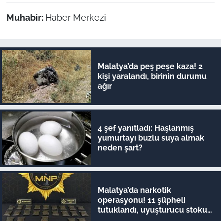
Muhabir:
Haber Merkezi
Malatya’da peş peşe kaza! 2
kişi yaralandı, birinin durumu
ağır
4 şef yanıtladı: Haşlanmış
yumurtayı buzlu suya almak
neden şart?
Malatya’da narkotik
operasyonu! 11 şüpheli
tutuklandı, uyuşturucu stoku
ele geçirildi