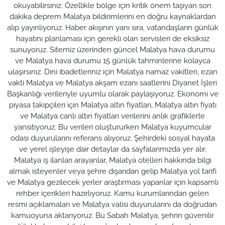
okuyabilirsiniz. Özellikle bölge için kritik önem taşıyan son
dakika deprem Malatya bildirimlerini en doğru kaynaklardan
alıp yayınlıyoruz. Haber akışının yanı sıra, vatandaşların günlük
hayatını planlaması için gerekli olan servisleri de eksiksiz
sunuyoruz. Sitemiz üzerinden güncel Malatya hava durumu
ve Malatya hava durumu 15 günlük tahminlerine kolayca
ulaşırsınız. Dini ibadetleriniz için Malatya namaz vakitleri, ezan
vakti Malatya ve Malatya akşam ezanı saatlerini Diyanet İşleri
Başkanlığı verileriyle uyumlu olarak paylaşıyoruz. Ekonomi ve
piyasa takipçileri için Malatya altın fiyatları, Malatya altın fiyatı
ve Malatya canlı altın fiyatları verilerini anlık grafiklerle
yansıtıyoruz. Bu verileri oluştururken Malatya kuyumcular
odası duyurularını referans alıyoruz. Şehirdeki sosyal hayata
ve yerel işleyişe dair detaylar da sayfalarımızda yer alır.
Malatya iş ilanları arayanlar, Malatya otelleri hakkında bilgi
almak isteyenler veya şehre dışarıdan gelip Malatya yol tarifi
ve Malatya gezilecek yerler araştırması yapanlar için kapsamlı
rehber içerikleri hazırlıyoruz. Kamu kurumlarından gelen
resmi açıklamaları ve Malatya valisi duyurularını da doğrudan
kamuoyuna aktarıyoruz. Bu Sabah Malatya, şehrin güvenilir