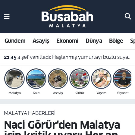
Gündem
Malatya Nöbetçi Eczaneler
Asayiş
Malatya Hava Durumu
Gündem
Asayiş
Ekonomi
Dünya
Bölge
S
Ekonomi
Malatya Namaz Vakitleri
21:45
4 şef yanıtladı: Haşlanmış yumurtayı buzlu suya almak neden şart?
Dünya
Malatya Trafik Yoğunluk Haritası
Bölge
Süper Lig Puan Durumu ve Fikstür
Malatya
Kale
Asayiş
Kültür
Yaşam
Siyaset
Spor
Tüm Manşetler
MALATYA HABERLERI
Resmi İlanlar
Son Dakika Haberleri
Naci Görür'den Malatya
Haber Arşivi