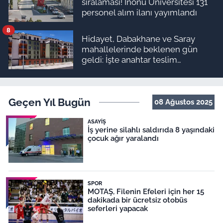
sıralaması! İnönü Üniversitesi 131
personel alım ilanı yayımlandı
8
Hidayet, Dabakhane ve Saray
mahallelerinde beklenen gün
geldi: İşte anahtar teslim
programı
Geçen Yıl Bugün
08 Ağustos 2025
ASAYIŞ
İş yerine silahlı saldırıda 8 yaşındaki
çocuk ağır yaralandı
SPOR
MOTAŞ, Filenin Efeleri için her 15
dakikada bir ücretsiz otobüs
seferleri yapacak