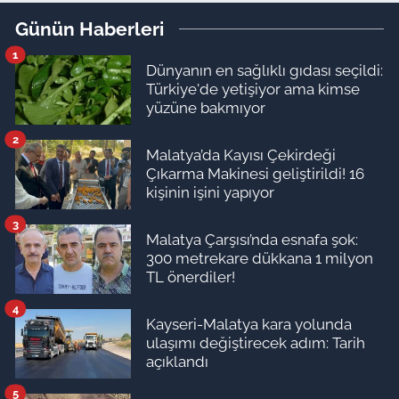
Günün Haberleri
1
Dünyanın en sağlıklı gıdası seçildi:
Türkiye'de yetişiyor ama kimse
yüzüne bakmıyor
2
Malatya’da Kayısı Çekirdeği
Çıkarma Makinesi geliştirildi! 16
kişinin işini yapıyor
3
Malatya Çarşısı’nda esnafa şok:
300 metrekare dükkana 1 milyon
TL önerdiler!
4
Kayseri-Malatya kara yolunda
ulaşımı değiştirecek adım: Tarih
açıklandı
5