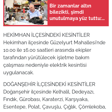
Bir zamanlar altın
bilezikti, şimdi
unutulmaya yüz tuttu:
Malatya'nın 52 yıllık
ustası anlattı
HEKİMHAN İLÇESİNDEKİ KESİNTİLER
Hekimhan ilçesinde Güzelyurt Mahallesi’nde
10.00 ile 16.00 saatleri arasında ekipler
tarafından yürütülecek işletme bakım
çalışması nedeniyle elektrik kesintisi
uygulanacak.
DOĞANŞEHİR İLÇESİNDEKİ KESİNTİLER
Doğanşehir ilçesinde Kelhalil, Dedeyazı,
Fındık, Gürobası, Karaterzi, Karşıyaka,
Esentepe, Polat, Çavuşlu, Çığlık, Çömlekoba,