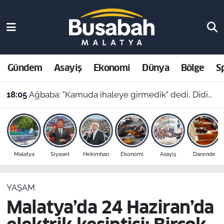
Gündem
Malatya Nöbetçi Eczaneler
Asayiş
Malatya Hava Durumu
Gündem
Asayiş
Ekonomi
Dünya
Bölge
S
Ekonomi
Malatya Namaz Vakitleri
18:05
Ağbaba: "Kamuda ihaleye girmedik" dedi, Didim'deki eski ihale iddiaları yeniden gündeme geldi
Dünya
Malatya Trafik Yoğunluk Haritası
Bölge
Süper Lig Puan Durumu ve Fikstür
Malatya
Siyaset
Hekimhan
Ekonomi
Asayiş
Darende
Spor
Tüm Manşetler
YAŞAM
Resmi İlanlar
Son Dakika Haberleri
Malatya’da 24 Haziran’da
Haber Arşivi