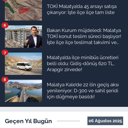
TOKİ Malatya’da 45 arsayı satışa
çıkarıyor: İşte ilçe ilçe tam liste
6
Bakan Kurum müjdeledi: Malatya
TOKİ konut teslim süreci başlıyor!
İşte ilçe ilçe teslimat takvimi ve
ödeme planı
7
Malatya’da ilçe minibüs ücretleri
belli oldu: Gidiş-dönüş 620 TL,
Arapgir zirvede!
8
Malatya Kale’de 22 ilin geçiş aksı
yenileniyor: D-300 ve sahil şeridi
için düğmeye basıldı!
Geçen Yıl Bugün
06 Ağustos 2025