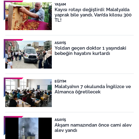
YAŞAM
Kayısı rotayı değiştirdi: Malatya’da
yaprak bile yandı, Van’da kilosu 300
TL!
ASAYIŞ
Yoldan geçen doktor 1 yaşındaki
bebeğin hayatını kurtardı
EĞITIM
Malatya’nın 7 okulunda İngilizce ve
Almanca öğretilecek
ASAYIŞ
Akşam namazından önce cami alev
alev yandı