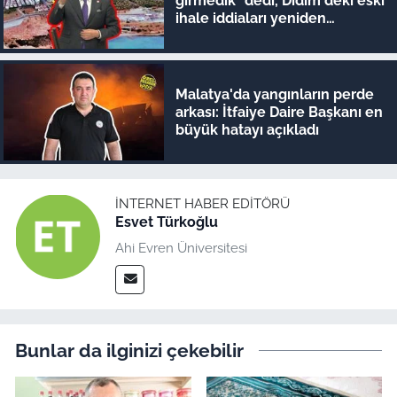
girmedik" dedi, Didim'deki eski
ihale iddiaları yeniden
gündeme geldi
Malatya'da yangınların perde
arkası: İtfaiye Daire Başkanı en
büyük hatayı açıkladı
İNTERNET HABER EDITÖRÜ
Esvet Türkoğlu
Ahi Evren Üniversitesi
Bunlar da ilginizi çekebilir