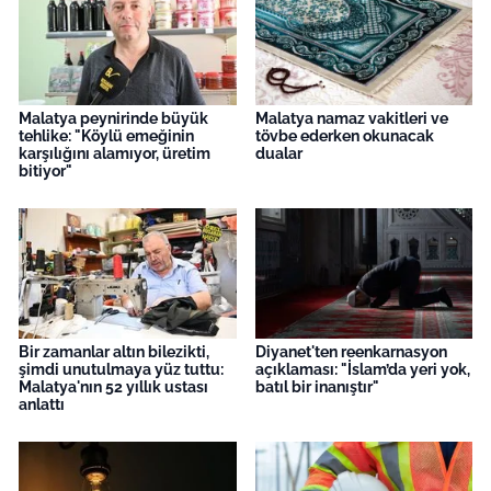
Malatya peynirinde büyük
Malatya namaz vakitleri ve
tehlike: "Köylü emeğinin
tövbe ederken okunacak
karşılığını alamıyor, üretim
dualar
bitiyor"
Bir zamanlar altın bilezikti,
Diyanet'ten reenkarnasyon
şimdi unutulmaya yüz tuttu:
açıklaması: "İslam’da yeri yok,
Malatya'nın 52 yıllık ustası
batıl bir inanıştır"
anlattı