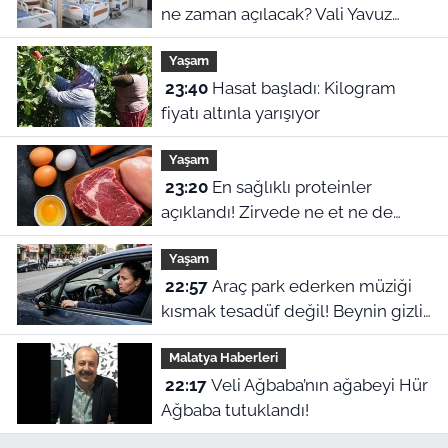
ne zaman açılacak? Vali Yavuz
açıkladı
Yaşam
23:40
Hasat başladı: Kilogram
fiyatı altınla yarışıyor
Yaşam
23:20
En sağlıklı proteinler
açıklandı! Zirvede ne et ne de
yumurta var
Yaşam
22:57
Araç park ederken müziği
kısmak tesadüf değil! Beynin gizli
refleksiymiş
Malatya Haberleri
22:17
Veli Ağbaba’nın ağabeyi Hür
Ağbaba tutuklandı!