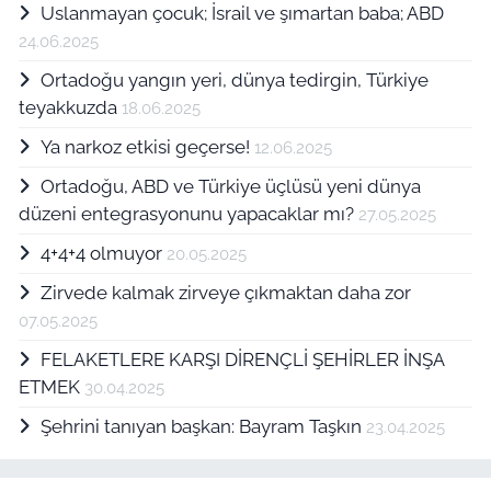
Uslanmayan çocuk; İsrail ve şımartan baba; ABD
24.06.2025
Ortadoğu yangın yeri, dünya tedirgin, Türkiye
teyakkuzda
18.06.2025
Ya narkoz etkisi geçerse!
12.06.2025
Ortadoğu, ABD ve Türkiye üçlüsü yeni dünya
düzeni entegrasyonunu yapacaklar mı?
27.05.2025
4+4+4 olmuyor
20.05.2025
Zirvede kalmak zirveye çıkmaktan daha zor
07.05.2025
FELAKETLERE KARŞI DİRENÇLİ ŞEHİRLER İNŞA
ETMEK
30.04.2025
Şehrini tanıyan başkan: Bayram Taşkın
23.04.2025