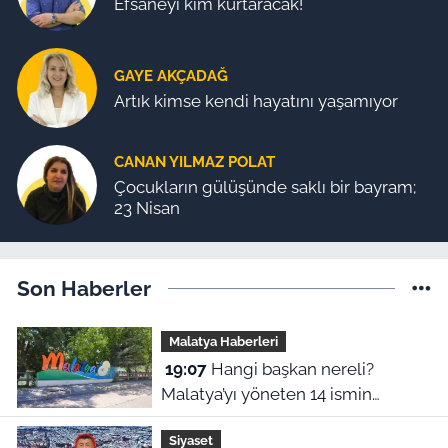
Efsaneyi kim kurtaracak!
GAYE AKÇADAĞ
Artık kimse kendi hayatını yaşamıyor
CANAN YILMAZ POLAT
Çocukların gülüşünde saklı bir bayram;
23 Nisan
Son Haberler
Malatya Haberleri
19:07
Hangi başkan nereli?
Malatya’yı yöneten 14 ismin
şaşırtan memleket haritası
Siyaset