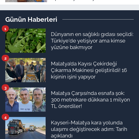
TMO neyi bekliyor?”
Günün Haberleri
1
Dünyanın en sağlıklı gıdası seçildi:
Türkiye'de yetişiyor ama kimse
yüzüne bakmıyor
2
Malatya’da Kayısı Çekirdeği
Çıkarma Makinesi geliştirildi! 16
kişinin işini yapıyor
3
Malatya Çarşısı’nda esnafa şok:
300 metrekare dükkana 1 milyon
TL önerdiler!
4
Kayseri-Malatya kara yolunda
ulaşımı değiştirecek adım: Tarih
açıklandı