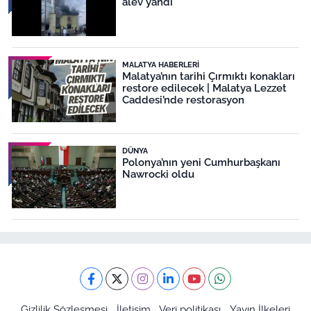
alev yandı
MALATYA HABERLERI
Malatya’nın tarihi Çırmıktı konakları
restore edilecek | Malatya Lezzet
Caddesi’nde restorasyon
DÜNYA
Polonya’nın yeni Cumhurbaşkanı
Nawrocki oldu
Gizlilik Sözleşmesi
İletişim
Veri politikası
Yayın İlkeleri