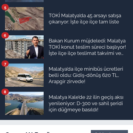
5
TOKİ Malatya’da 45 arsayı satışa
çıkarıyor: İşte ilçe ilçe tam liste
6
Bakan Kurum müjdeledi: Malatya
TOKİ konut teslim süreci başlıyor!
İşte ilçe ilçe teslimat takvimi ve
ödeme planı
7
Malatya’da ilçe minibüs ücretleri
belli oldu: Gidiş-dönüş 620 TL,
Arapgir zirvede!
8
Malatya Kale’de 22 ilin geçiş aksı
yenileniyor: D-300 ve sahil şeridi
için düğmeye basıldı!