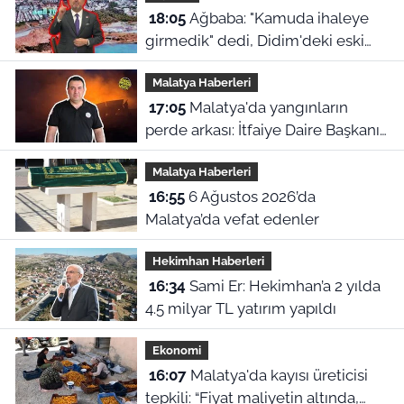
18:05
Ağbaba: "Kamuda ihaleye
girmedik" dedi, Didim'deki eski
ihale iddiaları yeniden gündeme
Malatya Haberleri
geldi
17:05
Malatya'da yangınların
perde arkası: İtfaiye Daire Başkanı
en büyük hatayı açıkladı
Malatya Haberleri
16:55
6 Ağustos 2026’da
Malatya’da vefat edenler
Hekimhan Haberleri
16:34
Sami Er: Hekimhan’a 2 yılda
4.5 milyar TL yatırım yapıldı
Ekonomi
16:07
Malatya'da kayısı üreticisi
tepkili: “Fiyat maliyetin altında,