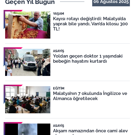
Geçen Yıl Bugün
06 Ağustos 2025
YAŞAM
Kayısı rotayı değiştirdi: Malatya’da
yaprak bile yandı, Van’da kilosu 300
TL!
ASAYIŞ
Yoldan geçen doktor 1 yaşındaki
bebeğin hayatını kurtardı
EĞITIM
Malatya’nın 7 okulunda İngilizce ve
Almanca öğretilecek
ASAYIŞ
Akşam namazından önce cami alev