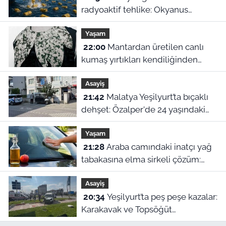
radyoaktif tehlike: Okyanus
dibindeki 200 bin atık varili
Yaşam
parçalanıyor
22:00
Mantardan üretilen canlı
kumaş yırtıkları kendiliğinden
onarıyor
Asayiş
21:42
Malatya Yeşilyurt’ta bıçaklı
dehşet: Özalper'de 24 yaşındaki
genç ağır yaralandı!
Yaşam
21:28
Araba camındaki inatçı yağ
tabakasına elma sirkeli çözüm:
Doğru uygulanmazsa zarar veriyor
Asayiş
20:34
Yeşilyurt’ta peş peşe kazalar:
Karakavak ve Topsöğüt
Kavşağı’nda çarpışma!