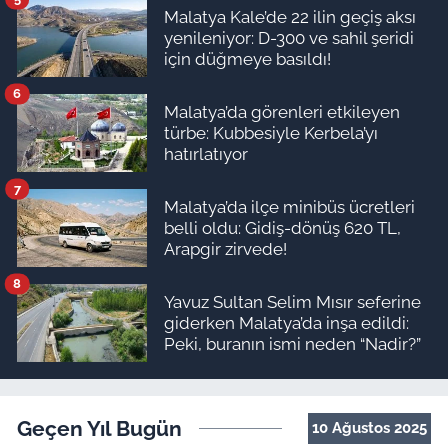
Malatya Kale’de 22 ilin geçiş aksı
yenileniyor: D-300 ve sahil şeridi
için düğmeye basıldı!
6
Malatya’da görenleri etkileyen
türbe: Kubbesiyle Kerbela’yı
hatırlatıyor
7
Malatya’da ilçe minibüs ücretleri
belli oldu: Gidiş-dönüş 620 TL,
Arapgir zirvede!
8
Yavuz Sultan Selim Mısır seferine
giderken Malatya’da inşa edildi:
Peki, buranın ismi neden “Nadir?”
Geçen Yıl Bugün
10 Ağustos 2025