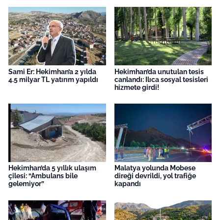
Sami Er: Hekimhan’a 2 yılda
Hekimhan’da unutulan tesis
4.5 milyar TL yatırım yapıldı
canlandı: Ilıca sosyal tesisleri
hizmete girdi!
Hekimhan’da 5 yıllık ulaşım
Malatya yolunda Mobese
çilesi: “Ambulans bile
direği devrildi, yol trafiğe
gelemiyor”
kapandı