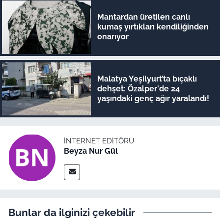
Mantardan üretilen canlı
kumaş yırtıkları kendiliğinden
onarıyor
Malatya Yeşilyurt’ta bıçaklı
dehşet: Özalper'de 24
yaşındaki genç ağır yaralandı!
İNTERNET EDITÖRÜ
Beyza Nur Gül
Bunlar da ilginizi çekebilir