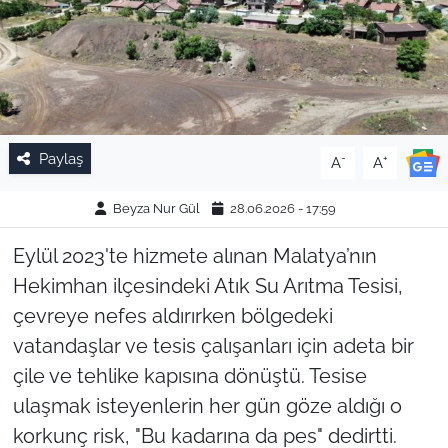
Paylaş
-
+
A
A
Beyza Nur Gül
28.06.2026 - 17:59
Eylül 2023'te hizmete alınan Malatya’nın
Hekimhan ilçesindeki Atık Su Arıtma Tesisi,
çevreye nefes aldırırken bölgedeki
vatandaşlar ve tesis çalışanları için adeta bir
çile ve tehlike kapısına dönüştü. Tesise
ulaşmak isteyenlerin her gün göze aldığı o
korkunç risk, "Bu kadarına da pes" dedirtti.