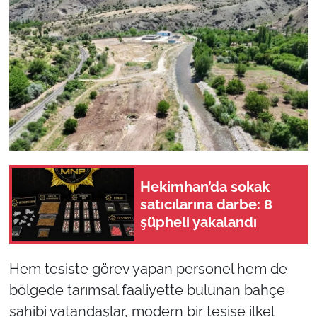
Hekimhan’da sokak
satıcılarına darbe: 8
şüpheli yakalandı
Hem tesiste görev yapan personel hem de
bölgede tarımsal faaliyette bulunan bahçe
sahibi vatandaşlar, modern bir tesise ilkel