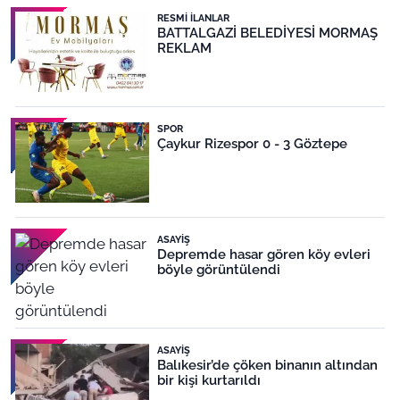
RESMI İLANLAR
BATTALGAZİ BELEDİYESİ MORMAŞ
REKLAM
SPOR
Çaykur Rizespor 0 - 3 Göztepe
ASAYIŞ
Depremde hasar gören köy evleri
böyle görüntülendi
ASAYIŞ
Balıkesir’de çöken binanın altından
bir kişi kurtarıldı