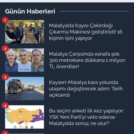
Günün Haberleri
1
Malatya’da Kayısı Çekirdeği
Çıkarma Makinesi geliştirildi! 16
kişinin işini yapıyor
2
Malatya Çarşısı’nda esnafa şok:
300 metrekare dükkana 1 milyon
TL önerdiler!
3
Kayseri-Malatya kara yolunda
ulaşımı değiştirecek adım: Tarih
açıklandı
4
Bu seçim anketi ilk kez yapılıyor:
YSK Yeni Parti’yi veto ederse
Malatya’da sonuç ne olur?
5