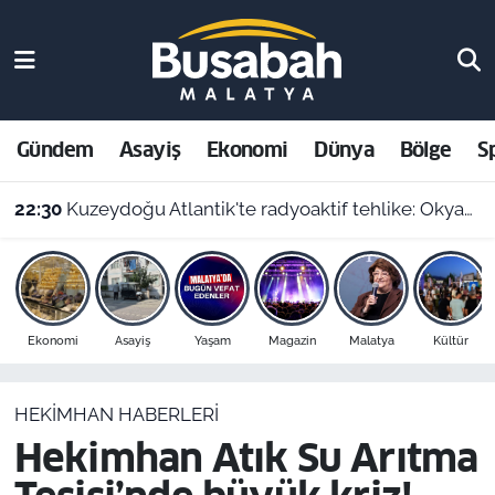
Gündem
Malatya Nöbetçi Eczaneler
Asayiş
Malatya Hava Durumu
Gündem
Asayiş
Ekonomi
Dünya
Bölge
S
Ekonomi
Malatya Namaz Vakitleri
22:30
Kuzeydoğu Atlantik'te radyoaktif tehlike: Okyanus dibindeki 200 bin atık varili parçalanıyor
Dünya
Malatya Trafik Yoğunluk Haritası
Bölge
Süper Lig Puan Durumu ve Fikstür
Ekonomi
Asayiş
Yaşam
Magazin
Malatya
Kültür
Spor
Tüm Manşetler
HEKIMHAN HABERLERI
Resmi İlanlar
Son Dakika Haberleri
Hekimhan Atık Su Arıtma
Haber Arşivi