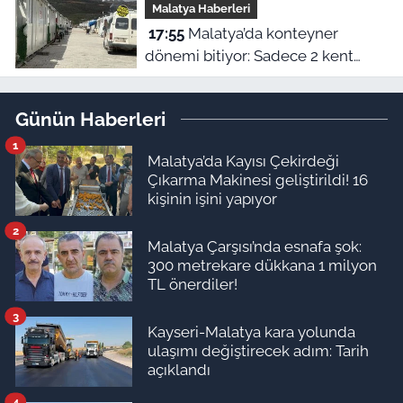
Malatya Haberleri
17:55
Malatya’da konteyner
dönemi bitiyor: Sadece 2 kent
kalacak
Günün Haberleri
1
Malatya’da Kayısı Çekirdeği
Çıkarma Makinesi geliştirildi! 16
kişinin işini yapıyor
2
Malatya Çarşısı’nda esnafa şok:
300 metrekare dükkana 1 milyon
TL önerdiler!
3
Kayseri-Malatya kara yolunda
ulaşımı değiştirecek adım: Tarih
açıklandı
4