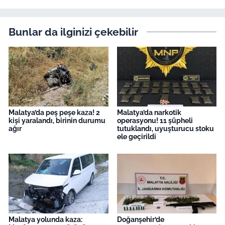
Bunlar da ilginizi çekebilir
Malatya’da peş peşe kaza! 2
Malatya’da narkotik
kişi yaralandı, birinin durumu
operasyonu! 11 şüpheli
ağır
tutuklandı, uyuşturucu stoku
ele geçirildi
Malatya yolunda kaza:
Doğanşehir’de