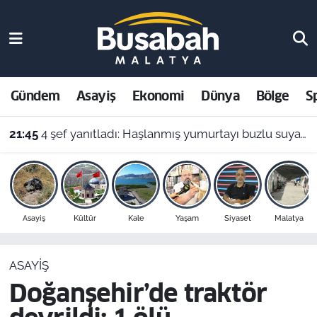
Gündem
Malatya Nöbetçi Eczaneler
Asayiş
Malatya Hava Durumu
Gündem
Asayiş
Ekonomi
Dünya
Bölge
S
Ekonomi
Malatya Namaz Vakitleri
21:45
4 şef yanıtladı: Haşlanmış yumurtayı buzlu suya almak neden şart?
Dünya
Malatya Trafik Yoğunluk Haritası
Bölge
Süper Lig Puan Durumu ve Fikstür
Asayiş
Kültür
Kale
Yaşam
Siyaset
Malatya
Spor
Tüm Manşetler
ASAYIŞ
Resmi İlanlar
Son Dakika Haberleri
Doğanşehir’de traktör
Haber Arşivi