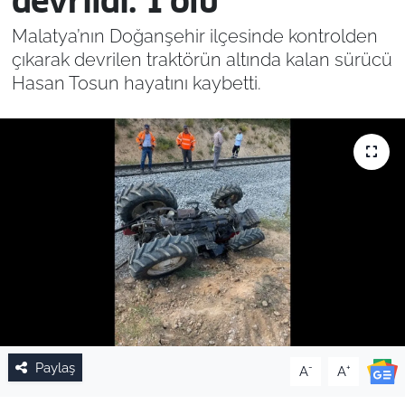
devrildi: 1 ölü
Malatya’nın Doğanşehir ilçesinde kontrolden
çıkarak devrilen traktörün altında kalan sürücü
Hasan Tosun hayatını kaybetti.
Paylaş
-
+
A
A