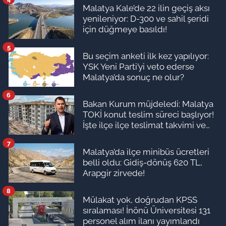
Malatya Kale’de 22 ilin geçiş aksı
yenileniyor: D-300 ve sahil şeridi
için düğmeye basıldı!
5
Bu seçim anketi ilk kez yapılıyor:
YSK Yeni Parti’yi veto ederse
Malatya’da sonuç ne olur?
6
Bakan Kurum müjdeledi: Malatya
TOKİ konut teslim süreci başlıyor!
İşte ilçe ilçe teslimat takvimi ve
ödeme planı
7
Malatya’da ilçe minibüs ücretleri
belli oldu: Gidiş-dönüş 620 TL,
Arapgir zirvede!
8
Mülakat yok, doğrudan KPSS
sıralaması! İnönü Üniversitesi 131
personel alım ilanı yayımlandı