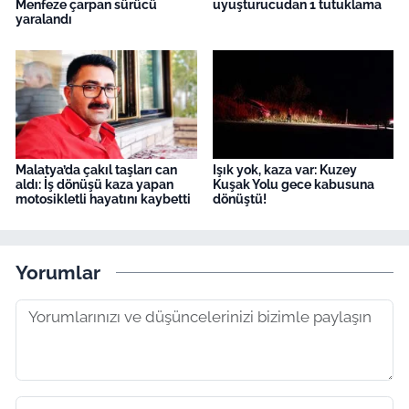
Menfeze çarpan sürücü
uyuşturucudan 1 tutuklama
yaralandı
Malatya’da çakıl taşları can
Işık yok, kaza var: Kuzey
aldı: İş dönüşü kaza yapan
Kuşak Yolu gece kabusuna
motosikletli hayatını kaybetti
dönüştü!
Yorumlar