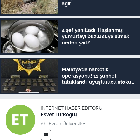
ağır
4 şef yanıtladı: Haşlanmış
yumurtayı buzlu suya almak
neden şart?
Malatya’da narkotik
operasyonu! 11 şüpheli
tutuklandı, uyuşturucu stoku
ele geçirildi
İNTERNET HABER EDITÖRÜ
Esvet Türkoğlu
Ahi Evren Üniversitesi