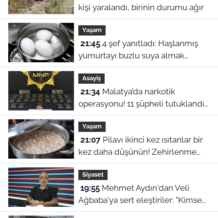
kişi yaralandı, birinin durumu ağır
Yaşam
21:45
4 şef yanıtladı: Haşlanmış
yumurtayı buzlu suya almak
neden şart?
Asayiş
21:34
Malatya’da narkotik
operasyonu! 11 şüpheli tutuklandı,
uyuşturucu stoku ele geçirildi
Yaşam
21:07
Pilavı ikinci kez ısıtanlar bir
kez daha düşünün! Zehirlenme
riski var
Siyaset
19:55
Mehmet Aydın'dan Veli
Ağbaba'ya sert eleştiriler: "Kimse
hukukun üzerinde değil"