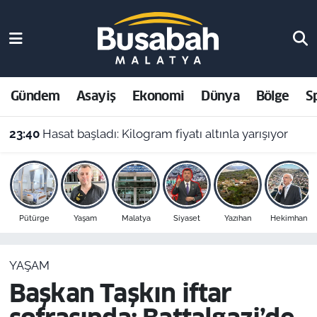
Gündem
Malatya Nöbetçi Eczaneler
Asayiş
Malatya Hava Durumu
Gündem
Asayiş
Ekonomi
Dünya
Bölge
S
Ekonomi
Malatya Namaz Vakitleri
23:40
Hasat başladı: Kilogram fiyatı altınla yarışıyor
Dünya
Malatya Trafik Yoğunluk Haritası
Bölge
Süper Lig Puan Durumu ve Fikstür
Pütürge
Yaşam
Malatya
Siyaset
Yazıhan
Hekimhan
Spor
Tüm Manşetler
YAŞAM
Resmi İlanlar
Son Dakika Haberleri
Başkan Taşkın iftar
Haber Arşivi