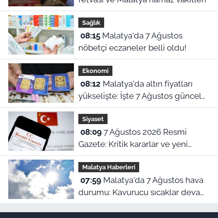
Sağlık
08:15
Malatya'da 7 Ağustos
nöbetçi eczaneler belli oldu!
Ekonomi
08:12
Malatya'da altın fiyatları
yükselişte: İşte 7 Ağustos güncel
piyasa ekranı!
Siyaset
08:09
7 Ağustos 2026 Resmi
Gazete: Kritik kararlar ve yeni
yönetmelikler yürürlükte
Malatya Haberleri
07:59
Malatya'da 7 Ağustos hava
durumu: Kavurucu sıcaklar devam
ediyor!