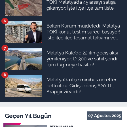
TOKİ Malatya’da 45 arsayı satışa
çıkarıyor: İşte ilçe ilçe tam liste
6
Bakan Kurum müjdeledi: Malatya
TOKİ konut teslim süreci başlıyor!
İşte ilçe ilçe teslimat takvimi ve
ödeme planı
7
Malatya Kale’de 22 ilin geçiş aksı
yenileniyor: D-300 ve sahil şeridi
için düğmeye basıldı!
8
Malatya’da ilçe minibüs ücretleri
belli oldu: Gidiş-dönüş 620 TL,
Arapgir zirvede!
Geçen Yıl Bugün
07 Ağustos 2025
RESMI İLANLAR