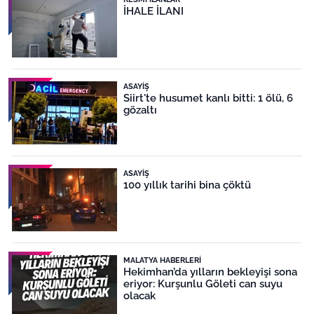
İHALE İLANI
ASAYIŞ
Siirt'te husumet kanlı bitti: 1 ölü, 6
gözaltı
ASAYIŞ
100 yıllık tarihi bina çöktü
MALATYA HABERLERI
Hekimhan’da yılların bekleyişi sona
eriyor: Kurşunlu Göleti can suyu
olacak