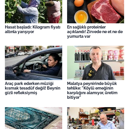
Hasat başladı: Kilogram fiyatı
En sağlıklı proteinler
altınla yarışıyor
açıklandı! Zirvede ne et ne de
yumurta var
Araç park ederken müziği
Malatya peynirinde büyük
kısmak tesadüf değil! Beynin
tehlike: "Köylü emeğinin
gizli refleksiymiş
karşılığını alamıyor, üretim
bitiyor"