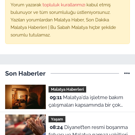
Yorum yazarak
topluluk kurallarımızı
kabul etmiş
bulunuyor ve tüm sorumluluğu üstleniyorsunuz.
Yazılan yorumlardan Malatya Haber, Son Dakika
Malatya Haberleri | Bu Sabah Malatya hiçbir şekilde
sorumlu tutulamaz.
Son Haberler
Malatya Haberleri
09:11
Malatya'da işletme bakım
çalışmaları kapsamında bir çok
ilçede planlı elektrik kesintileri
Yaşam
uygulanacak. Kesintilerin yap
08:24
Diyanet’ten resmi boşanma
fetvası ve Malatya namaz vakitleri