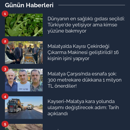
Günün Haberleri
1
Dünyanın en sağlıklı gıdası seçildi:
Türkiye'de yetişiyor ama kimse
yüzüne bakmıyor
2
Malatya’da Kayısı Çekirdeği
Çıkarma Makinesi geliştirildi! 16
kişinin işini yapıyor
3
Malatya Çarşısı’nda esnafa şok:
300 metrekare dükkana 1 milyon
TL önerdiler!
4
Kayseri-Malatya kara yolunda
ulaşımı değiştirecek adım: Tarih
açıklandı
5