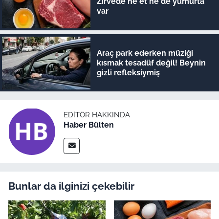
Zirvede ne et ne de yumurta
var
Araç park ederken müziği
kısmak tesadüf değil! Beynin
gizli refleksiymiş
EDITÖR HAKKINDA
Haber Bülten
Bunlar da ilginizi çekebilir