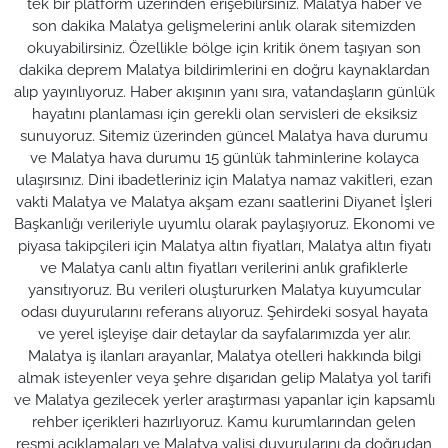
tek bir platform üzerinden erişebilirsiniz. Malatya haber ve
son dakika Malatya gelişmelerini anlık olarak sitemizden
okuyabilirsiniz. Özellikle bölge için kritik önem taşıyan son
dakika deprem Malatya bildirimlerini en doğru kaynaklardan
alıp yayınlıyoruz. Haber akışının yanı sıra, vatandaşların günlük
hayatını planlaması için gerekli olan servisleri de eksiksiz
sunuyoruz. Sitemiz üzerinden güncel Malatya hava durumu
ve Malatya hava durumu 15 günlük tahminlerine kolayca
ulaşırsınız. Dini ibadetleriniz için Malatya namaz vakitleri, ezan
vakti Malatya ve Malatya akşam ezanı saatlerini Diyanet İşleri
Başkanlığı verileriyle uyumlu olarak paylaşıyoruz. Ekonomi ve
piyasa takipçileri için Malatya altın fiyatları, Malatya altın fiyatı
ve Malatya canlı altın fiyatları verilerini anlık grafiklerle
yansıtıyoruz. Bu verileri oluştururken Malatya kuyumcular
odası duyurularını referans alıyoruz. Şehirdeki sosyal hayata
ve yerel işleyişe dair detaylar da sayfalarımızda yer alır.
Malatya iş ilanları arayanlar, Malatya otelleri hakkında bilgi
almak isteyenler veya şehre dışarıdan gelip Malatya yol tarifi
ve Malatya gezilecek yerler araştırması yapanlar için kapsamlı
rehber içerikleri hazırlıyoruz. Kamu kurumlarından gelen
resmi açıklamaları ve Malatya valisi duyurularını da doğrudan