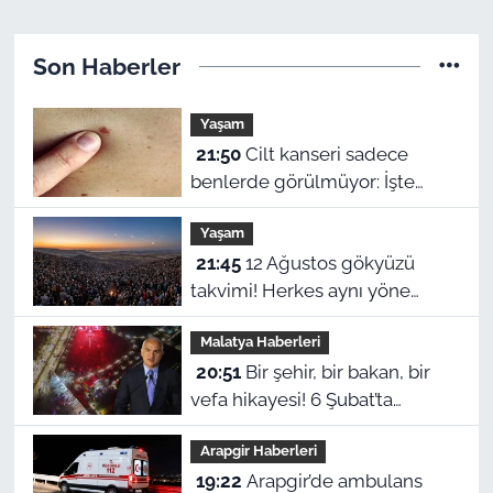
Son Haberler
Yaşam
21:50
Cilt kanseri sadece
benlerde görülmüyor: İşte
gözden kaçan erken uyarı
Yaşam
belirtileri
21:45
12 Ağustos gökyüzü
takvimi! Herkes aynı yöne
bakacak
Malatya Haberleri
20:51
Bir şehir, bir bakan, bir
vefa hikayesi! 6 Şubat’ta
başlayan bağ, bugün
Arapgir Haberleri
Malatya’ya nefes oluyor
19:22
Arapgir’de ambulans