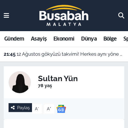
Gündem
Malatya Nöbetçi Eczaneler
Asayiş
Malatya Hava Durumu
Gündem
Asayiş
Ekonomi
Dünya
Bölge
S
Ekonomi
Malatya Namaz Vakitleri
21:45
12 Ağustos gökyüzü takvimi! Herkes aynı yöne bakacak
Dünya
Malatya Trafik Yoğunluk Haritası
Sultan Yün
Bölge
Süper Lig Puan Durumu ve Fikstür
78 yaş
Spor
Tüm Manşetler
Paylaş
-
+
A
A
Resmi İlanlar
Son Dakika Haberleri
Haber Arşivi