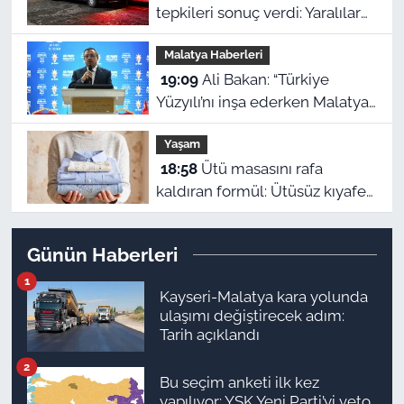
tepkileri sonuç verdi: Yaralılar
artık beklemeyecek
Malatya Haberleri
19:09
Ali Bakan: “Türkiye
Yüzyılı’nı inşa ederken Malatya
en güçlü kale olmaya
Yaşam
kararlıdır”
18:58
Ütü masasını rafa
kaldıran formül: Ütüsüz kıyafet
düzleştirmenin dört yolu
Günün Haberleri
1
Kayseri-Malatya kara yolunda
ulaşımı değiştirecek adım:
Tarih açıklandı
2
Bu seçim anketi ilk kez
yapılıyor: YSK Yeni Parti’yi veto