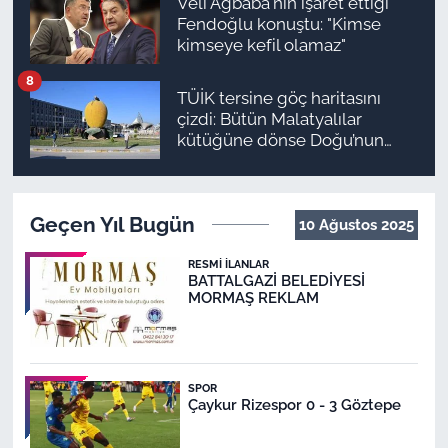
Veli Ağbaba'nın işaret ettiği
Fendoğlu konuştu: "Kimse
kimseye kefil olamaz"
8
TÜİK tersine göç haritasını
çizdi: Bütün Malatyalılar
kütüğüne dönse Doğu’nun
megakenti oluyor!
Geçen Yıl Bugün
10 Ağustos 2025
RESMI İLANLAR
BATTALGAZİ BELEDİYESİ
MORMAŞ REKLAM
SPOR
Çaykur Rizespor 0 - 3 Göztepe