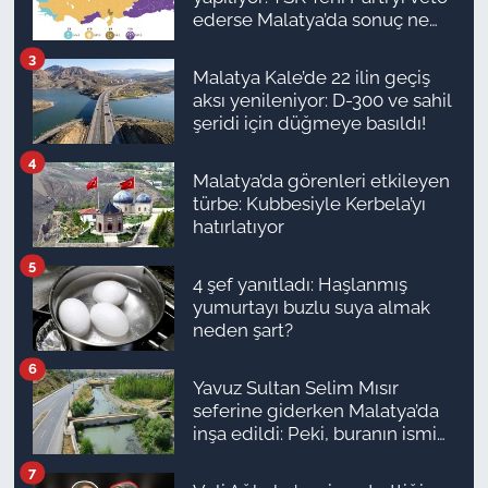
ederse Malatya’da sonuç ne
olur?
3
Malatya Kale’de 22 ilin geçiş
aksı yenileniyor: D-300 ve sahil
şeridi için düğmeye basıldı!
4
Malatya’da görenleri etkileyen
türbe: Kubbesiyle Kerbela’yı
hatırlatıyor
5
4 şef yanıtladı: Haşlanmış
yumurtayı buzlu suya almak
neden şart?
6
Yavuz Sultan Selim Mısır
seferine giderken Malatya’da
inşa edildi: Peki, buranın ismi
neden “Nadir?”
7