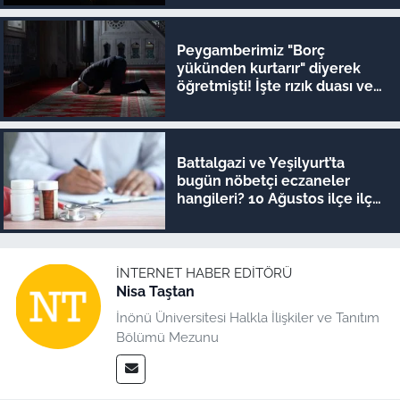
Peygamberimiz "Borç
yükünden kurtarır" diyerek
öğretmişti! İşte rızık duası ve
10 Ağustos Malatya ezan
vakitleri
Battalgazi ve Yeşilyurt’ta
bugün nöbetçi eczaneler
hangileri? 10 Ağustos ilçe ilçe
tam liste
İNTERNET HABER EDITÖRÜ
Nisa Taştan
İnönü Üniversitesi Halkla İlişkiler ve Tanıtım
Bölümü Mezunu