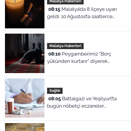
Malatya Haberleri
08:15
Malatya’da 8 ilçeye uyarı
geldi: 10 Ağustos’ta saatlerce
elektrik verilmeyecek!
Malatya Haberleri
08:10
Peygamberimiz "Borç
yükünden kurtarır" diyerek
öğretmişti! İşte rızık duası ve 10
Ağustos Malatya ezan vakitleri
Sağlık
08:05
Battalgazi ve Yeşilyurt’ta
bugün nöbetçi eczaneler
hangileri? 10 Ağustos ilçe ilçe tam
liste