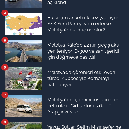
açıklandı
4
Bu seçim anketi ilk kez yapılıyor:
YSK Yeni Parti’yi veto ederse
Malatya’da sonuç ne olur?
5
Malatya Kale’de 22 ilin geçiş aksı
yenileniyor: D-300 ve sahil şeridi
için düğmeye basıldı!
6
Malatya’da görenleri etkileyen
türbe: Kubbesiyle Kerbela’yı
hatırlatıyor
7
Malatya’da ilçe minibüs ücretleri
belli oldu: Gidiş-dönüş 620 TL,
Arapgir zirvede!
8
Yavuz Sultan Selim Mısır seferine