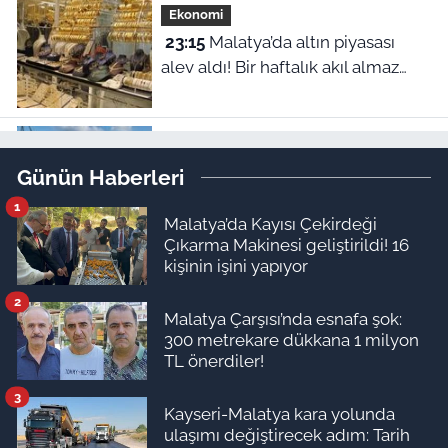
Ekonomi
23:15
Malatya’da altın piyasası
alev aldı! Bir haftalık akıl almaz
fiyat farklılıkları belli oldu
Yaşam
Günün Haberleri
22:30
Kuzeydoğu Atlantik'te
1
radyoaktif tehlike: Okyanus
Malatya’da Kayısı Çekirdeği
dibindeki 200 bin atık varili
Çıkarma Makinesi geliştirildi! 16
kişinin işini yapıyor
parçalanıyor
2
Malatya Çarşısı’nda esnafa şok:
Yaşam
300 metrekare dükkana 1 milyon
22:00
Mantardan üretilen canlı
TL önerdiler!
kumaş yırtıkları kendiliğinden
onarıyor
3
Kayseri-Malatya kara yolunda
ulaşımı değiştirecek adım: Tarih