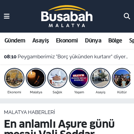
Gündem
Malatya Nöbetçi Eczaneler
Asayiş
Malatya Hava Durumu
Gündem
Asayiş
Ekonomi
Dünya
Bölge
S
Ekonomi
Malatya Namaz Vakitleri
08:10
Peygamberimiz "Borç yükünden kurtarır" diyerek öğretmişti! İşte rızık duası ve 10 Ağustos Malatya ezan vakitleri
Dünya
Malatya Trafik Yoğunluk Haritası
Bölge
Süper Lig Puan Durumu ve Fikstür
Ekonomi
Malatya
Sağlık
Yaşam
Asayiş
Kültür
Spor
Tüm Manşetler
MALATYA HABERLERI
Resmi İlanlar
Son Dakika Haberleri
En anlamlı Aşure günü
Haber Arşivi