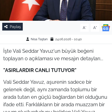
Paylaş
-
+
A
A
Nisa Taştan
24.06.2026 - 10:40
İşte Vali Seddar Yavuz'un büyük beğeni
toplayan o açıklaması ve mesajın detayları...
"ASIRLARDIR CANLI TUTUYOR"
Vali Seddar Yavuz, aşurenin sadece bir
gelenek değil, aynı zamanda toplumu bir
arada tutan en güçlü bağlardan biri olduğunu
ifade etti. Farklılıkların bir arada muazzam bir
uyum oluşturduğunu belirten Vali Yavuz,