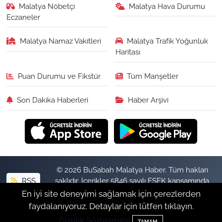
Malatya Nöbetçi
Malatya Hava Durumu
Eczaneler
Malatya Namaz Vakitleri
Malatya Trafik Yoğunluk
Haritası
Puan Durumu ve Fikstür
Tüm Manşetler
Son Dakika Haberleri
Haber Arşivi
© 2026 BuSabah Malatya Haber. Tüm hakları
RSS
saklıdır. İçerikler 5846 sayılı FSEK kapsamında
izinsiz kopyalanamaz.
En iyi site deneyimi sağlamak için çerezlerden
faydalanıyoruz. Detaylar için lütfen tıklayın.
Gizlilik Sözleşmesi
Haber Yazılımı:
TE Bilişim
TAMAM