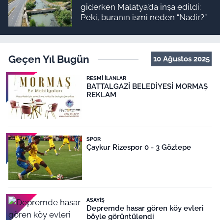
giderken Malatya’da inşa edildi:
Peki, buranın ismi neden “Nadir?”
Geçen Yıl Bugün
10 Ağustos 2025
RESMI İLANLAR
BATTALGAZİ BELEDİYESİ MORMAŞ
REKLAM
SPOR
Çaykur Rizespor 0 - 3 Göztepe
ASAYIŞ
Depremde hasar gören köy evleri
böyle görüntülendi