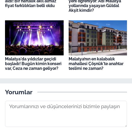
aldı! Bir haftalık akıl almaz
yeni öğreniyor: Adı Malatya
fiyat farklılıkları belli oldu
yollarında yaşayan Güldal
Akşit kimdir?
Malatya'da yıldızlar geçidi
Malatya’nın en kalabalık
başladı! Bugün kimin konseri
mahallesi Çöşnük'te anahtar
var, Ceza ne zaman geliyor?
teslimi ne zaman?
Yorumlar