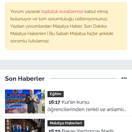
Yorum yazarak
topluluk kurallarımızı
kabul etmiş
bulunuyor ve tüm sorumluluğu üstleniyorsunuz.
Yazılan yorumlardan Malatya Haber, Son Dakika
Malatya Haberleri | Bu Sabah Malatya hiçbir şekilde
sorumlu tutulamaz.
Son Haberler
Eğitim
16:17
Kur’an kursu
öğrencilerinden renkli ve anlamlı
kapanış gösterisi
Malatya Haberleri
16:10
Bakan Yardımcısı Nadir