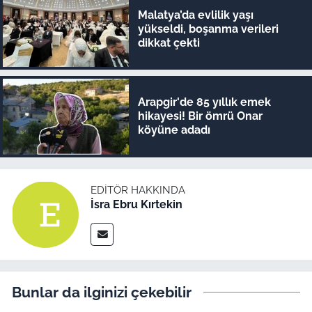
Malatya’da evlilik yaşı
yükseldi, boşanma verileri
dikkat çekti
Arapgir'de 85 yıllık emek
hikayesi! Bir ömrü Onar
köyüne adadı
EDITÖR HAKKINDA
İsra Ebru Kırtekin
Bunlar da ilginizi çekebilir