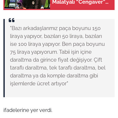
Malatyalı “Cengaver”
Bülent Korkmaz’ın
ilham veren hikayesi
"Bazı arkadaşlarımız paça boyunu 150
liraya yapıyor, bazıları 50 liraya, bazıları
ise 100 liraya yapıyor. Ben paça boyunu
75 liraya yapıyorum. Tabii işin içine
daraltma da girince fiyat değişiyor. Çift
taraflı daraltma, tek taraflı daraltma, bel
daraltma ya da komple daraltma gibi
işlemlerde ücret artıyor"
ifadelerine yer verdi.