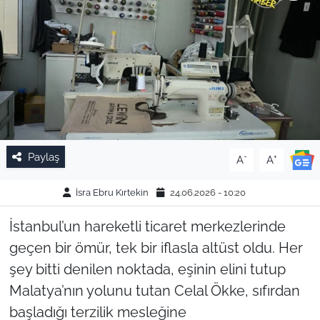
Paylaş
-
+
A
A
İsra Ebru Kırtekin
24.06.2026 - 10:20
İstanbul’un hareketli ticaret merkezlerinde
geçen bir ömür, tek bir iflasla altüst oldu. Her
şey bitti denilen noktada, eşinin elini tutup
Malatya’nın yolunu tutan Celal Ökke, sıfırdan
başladığı terzilik mesleğine