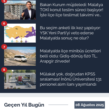
5
Bakan Kurum müjdeledi: Malatya
TOKİ konut teslim süreci başlıyor!
İşte ilçe ilçe teslimat takvimi ve
ödeme planı
6
Bu seçim anketi ilk kez yapılıyor:
YSK Yeni Parti’yi veto ederse
Malatya’da sonuç ne olur?
7
Malatya’da ilçe minibüs ücretleri
belli oldu: Gidiş-dönüş 620 TL,
Arapgir zirvede!
8
Mülakat yok, doğrudan KPSS
sıralaması! İnönü Üniversitesi 131
personel alım ilanı yayımlandı
Geçen Yıl Bugün
08 Ağustos 2025