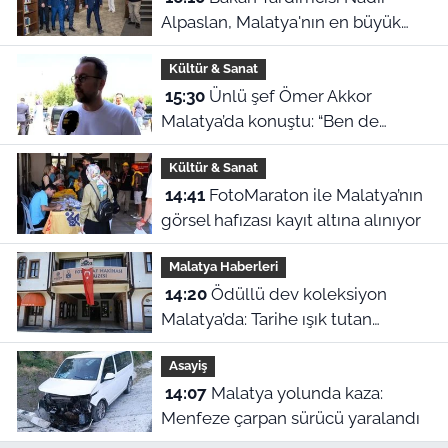
Alpaslan, Malatya'nın en büyük
kütüphanesini inceledi
Kültür & Sanat
15:30
Ünlü şef Ömer Akkor
Malatya’da konuştu: “Ben de
Malatyalı sayılırım”
Kültür & Sanat
14:41
FotoMaraton ile Malatya’nın
görsel hafızası kayıt altına alınıyor
Malatya Haberleri
14:20
Ödüllü dev koleksiyon
Malatya’da: Tarihe ışık tutan
Fotoğraf Makinesi Müzesi
Asayiş
14:07
Malatya yolunda kaza:
Menfeze çarpan sürücü yaralandı