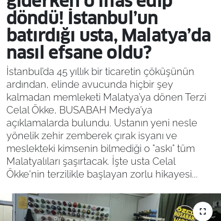
giderken o iflas edip
döndü! İstanbul’un
batırdığı usta, Malatya’da
nasıl efsane oldu?
İstanbul’da 45 yıllık bir ticaretin çöküşünün
ardından, elinde avucunda hiçbir şey
kalmadan memleketi Malatya’ya dönen Terzi
Celal Ökke, BUSABAH Medya’ya
açıklamalarda bulundu. Ustanın yeni nesle
yönelik zehir zemberek çırak isyanı ve
meslekteki kimsenin bilmediği o "askı" tüm
Malatyalıları şaşırtacak. İşte usta Celal
Ökke'nin terzilikle başlayan zorlu hikayesi...