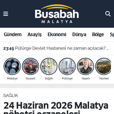
Gündem
Malatya Nöbetçi Eczaneler
Asayiş
Malatya Hava Durumu
Gündem
Asayiş
Ekonomi
Dünya
Bölge
S
Ekonomi
Malatya Namaz Vakitleri
23:45
Pütürge Devlet Hastanesi ne zaman açılacak? Vali Yavuz açıkladı
Dünya
Malatya Trafik Yoğunluk Haritası
Bölge
Süper Lig Puan Durumu ve Fikstür
Malatya
Siyaset
Sağlık
Pütürge
Yaşam
Yazıhan
Spor
Tüm Manşetler
SAĞLIK
Resmi İlanlar
Son Dakika Haberleri
24 Haziran 2026 Malatya
Haber Arşivi