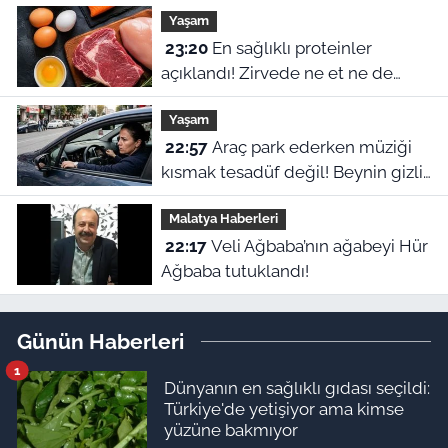
Yaşam
23:20
En sağlıklı proteinler
açıklandı! Zirvede ne et ne de
yumurta var
Yaşam
22:57
Araç park ederken müziği
kısmak tesadüf değil! Beynin gizli
refleksiymiş
Malatya Haberleri
22:17
Veli Ağbaba’nın ağabeyi Hür
Ağbaba tutuklandı!
Günün Haberleri
1
Dünyanın en sağlıklı gıdası seçildi:
Türkiye'de yetişiyor ama kimse
yüzüne bakmıyor