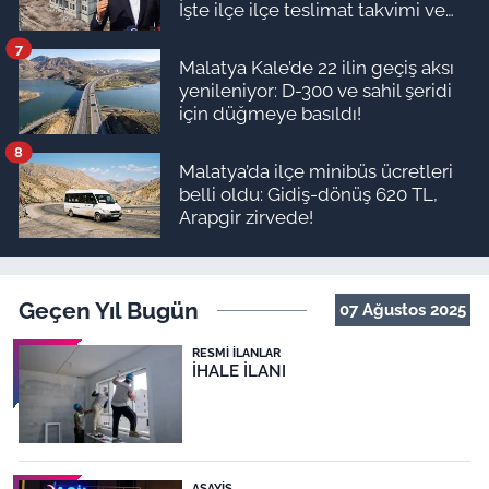
İşte ilçe ilçe teslimat takvimi ve
ödeme planı
7
Malatya Kale’de 22 ilin geçiş aksı
yenileniyor: D-300 ve sahil şeridi
için düğmeye basıldı!
8
Malatya’da ilçe minibüs ücretleri
belli oldu: Gidiş-dönüş 620 TL,
Arapgir zirvede!
Geçen Yıl Bugün
07 Ağustos 2025
RESMI İLANLAR
İHALE İLANI
ASAYIŞ