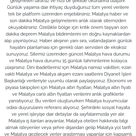
gelişmeleri tarafsız ve hızlı bir şekilde okurlarına ulaştırır.
Günlük yaşama dair ihtiyaç duyduğunuz tüm yerel verilere
tek bir platform üzerinden erişebilirsiniz. Malatya haber ve
son dakika Malatya gelişmelerini anlık olarak sitemizden
okuyabilirsiniz. Özellikle bölge için kritik önem taşıyan son
dakika deprem Malatya bildirimlerini en doğru kaynaklardan
alıp yayınlıyoruz. Haber akışının yanı sıra, vatandaşların günlük
hayatını planlaması için gerekli olan servisleri de eksiksiz
sunuyoruz. Sitemiz üzerinden güncel Malatya hava durumu
ve Malatya hava durumu 15 günlük tahminlerine kolayca
ulaşırsınız. Dini ibadetleriniz için Malatya namaz vakitleri, ezan
vakti Malatya ve Malatya akşam ezanı saatlerini Diyanet İşleri
Başkanlığı verileriyle uyumlu olarak paylaşıyoruz. Ekonomi ve
piyasa takipçileri için Malatya altın fiyatları, Malatya altın fiyatı
ve Malatya canlı altın fiyatları verilerini anlık grafiklerle
yansıtıyoruz. Bu verileri oluştururken Malatya kuyumcular
odası duyurularını referans alıyoruz. Şehirdeki sosyal hayata
ve yerel işleyişe dair detaylar da sayfalarımızda yer alır.
Malatya iş ilanları arayanlar, Malatya otelleri hakkında bilgi
almak isteyenler veya şehre dışarıdan gelip Malatya yol tarifi
ve Malatya gezilecek yerler araştırması yapanlar için kapsamlı