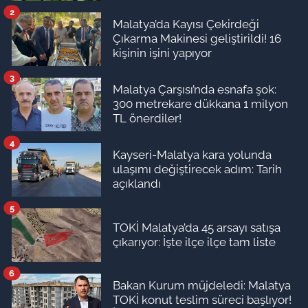
2
Malatya’da Kayısı Çekirdeği
Çıkarma Makinesi geliştirildi! 16
kişinin işini yapıyor
3
Malatya Çarşısı’nda esnafa şok:
300 metrekare dükkana 1 milyon
TL önerdiler!
4
Kayseri-Malatya kara yolunda
ulaşımı değiştirecek adım: Tarih
açıklandı
5
TOKİ Malatya’da 45 arsayı satışa
çıkarıyor: İşte ilçe ilçe tam liste
6
Bakan Kurum müjdeledi: Malatya
TOKİ konut teslim süreci başlıyor!