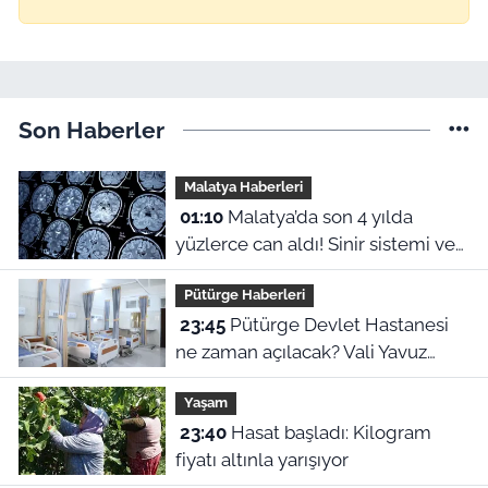
Son Haberler
Malatya Haberleri
01:10
Malatya’da son 4 yılda
yüzlerce can aldı! Sinir sistemi ve
duyu organı hastalıklarında şok
Pütürge Haberleri
veriler
23:45
Pütürge Devlet Hastanesi
ne zaman açılacak? Vali Yavuz
açıkladı
Yaşam
23:40
Hasat başladı: Kilogram
fiyatı altınla yarışıyor