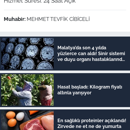
Hizmet Süresi: 24 Saat Açık
Muhabir:
MEHMET TEVFİK CİBİCELİ
Malatya’da son 4 yılda
yüzlerce can aldı! Sinir sistemi
ve duyu organı hastalıklarında
şok veriler
Hasat başladı: Kilogram fiyatı
altınla yarışıyor
En sağlıklı proteinler açıklandı!
Zirvede ne et ne de yumurta