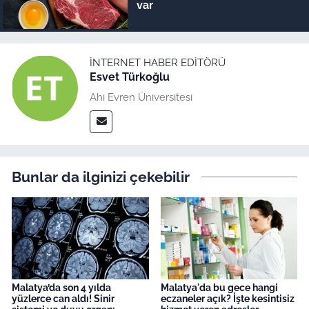
var
İNTERNET HABER EDITÖRÜ
Esvet Türkoğlu
Ahi Evren Üniversitesi
Bunlar da ilginizi çekebilir
Malatya’da son 4 yılda
Malatya'da bu gece hangi
yüzlerce can aldı! Sinir
eczaneler açık? İşte kesintisiz