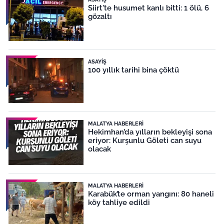
Siirt'te husumet kanlı bitti: 1 ölü, 6
gözaltı
ASAYIŞ
100 yıllık tarihi bina çöktü
MALATYA HABERLERI
Hekimhan’da yılların bekleyişi sona
eriyor: Kurşunlu Göleti can suyu
olacak
MALATYA HABERLERI
Karabük’te orman yangını: 80 haneli
köy tahliye edildi