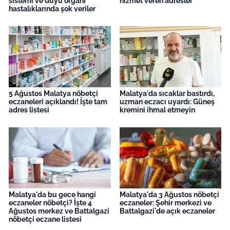
sistemi ve duyu organı
hizmet veren adresler
hastalıklarında şok veriler
5 Ağustos Malatya nöbetçi
Malatya'da sıcaklar bastırdı,
eczaneleri açıklandı! İşte tam
uzman eczacı uyardı: Güneş
adres listesi
kremini ihmal etmeyin
Malatya'da bu gece hangi
Malatya'da 3 Ağustos nöbetçi
eczaneler nöbetçi? İşte 4
eczaneler: Şehir merkezi ve
Ağustos merkez ve Battalgazi
Battalgazi'de açık eczaneler
nöbetçi eczane listesi