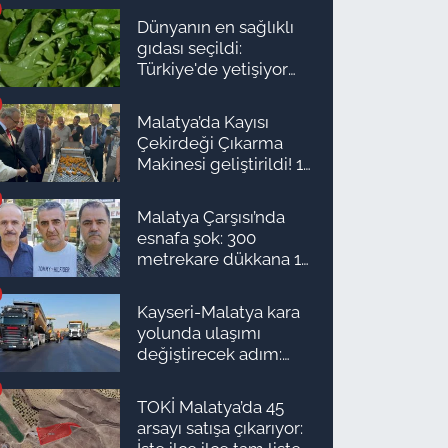
Dünyanın en sağlıklı
gıdası seçildi:
Türkiye'de yetişiyor
ama kimse yüzüne
bakmıyor
Malatya’da Kayısı
Çekirdeği Çıkarma
Makinesi geliştirildi! 16
kişinin işini yapıyor
Malatya Çarşısı’nda
esnafa şok: 300
metrekare dükkana 1
milyon TL önerdiler!
Kayseri-Malatya kara
yolunda ulaşımı
değiştirecek adım:
Tarih açıklandı
TOKİ Malatya’da 45
arsayı satışa çıkarıyor: