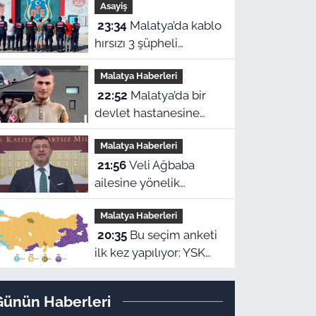
Asayiş
Yavuz'dan çağrı
23:34
Malatya’da kablo
hırsızı 3 şüpheli
suçüstü yakalanarak
Malatya Haberleri
tutuklandı
22:52
Malatya’da bir
devlet hastanesine
ismi verilen Eyüp
Malatya Haberleri
Hacıoğlu kimdir? İşte
21:56
Veli Ağbaba
duygu dolu hikayesi
ailesine yönelik
suçlamalara tepki
Malatya Haberleri
gösterdi: “Zehir olsun”
20:35
Bu seçim anketi
ilk kez yapılıyor: YSK
Yeni Parti’yi veto
ederse Malatya’da
Günün Haberleri
sonuç ne olur?