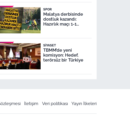
SPOR
Malatya derbisinde
dostluk kazandı:
Hazırlık maçı 1-1
berabere bitti
SIYASET
TBMM’de yeni
komisyon: Hedef,
terörsüz bir Türkiye
 Sözleşmesi
İletişim
Veri politikası
Yayın İlkeleri