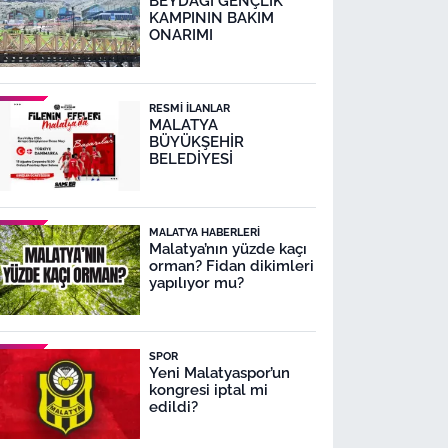
BEYDAĞI GENÇLİK
KAMPININ BAKIM
ONARIMI
RESMI İLANLAR
MALATYA
BÜYÜKŞEHİR
BELEDİYESİ
MALATYA HABERLERI
Malatya’nın yüzde kaçı
orman? Fidan dikimleri
yapılıyor mu?
SPOR
Yeni Malatyaspor’un
kongresi iptal mi
edildi?