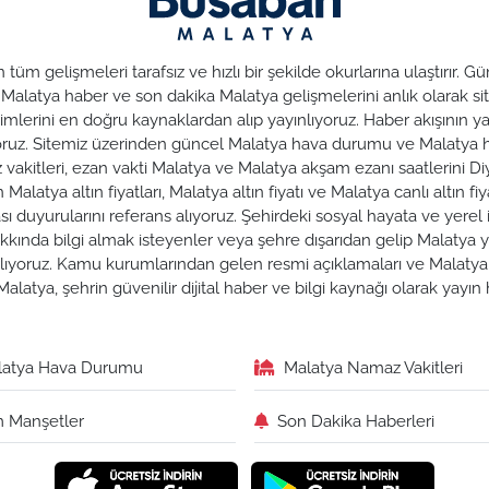
üm gelişmeleri tarafsız ve hızlı bir şekilde okurlarına ulaştırır.
. Malatya haber ve son dakika Malatya gelişmelerini anlık olarak sit
lerini en doğru kaynaklardan alıp yayınlıyoruz. Haber akışının yan
nuyoruz. Sitemiz üzerinden güncel Malatya hava durumu ve Malaty
az vakitleri, ezan vakti Malatya ve Malatya akşam ezanı saatlerini Di
alatya altın fiyatları, Malatya altın fiyatı ve Malatya canlı altın fiya
duyurularını referans alıyoruz. Şehirdeki sosyal hayata ve yerel iş
hakkında bilgi almak isteyenler veya şehre dışarıdan gelip Malatya y
zırlıyoruz. Kamu kurumlarından gelen resmi açıklamaları ve Malat
alatya, şehrin güvenilir dijital haber ve bilgi kaynağı olarak yayı
latya Hava Durumu
Malatya Namaz Vakitleri
 Manşetler
Son Dakika Haberleri