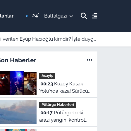
°
24
lanlar
Battalgazi
en Eyüp Hacıoğlu kimdir? İşte duygu dolu hikayesi
Son Haberler
Asayiş
00:23
Kuzey Kuşak
Yolu’nda kaza! Sürücü
hastaneye kaldırıldı
Pütürge Haberleri
00:17
Pütürge'deki
arazi yangını kontrol
altına alındı! Vali