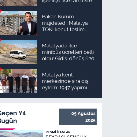
İşte ilçe ilçe tam liste
Bakan Kurum
müjdeledi: Malatya
TOKİ konut teslim
süreci başlıyor! İşte
ilçe ilçe teslimat
Malatya’da ilçe
takvimi ve ödeme
minibüs ücretleri belli
planı
oldu: Gidiş-dönüş 620
TL, Arapgir zirvede!
Malatya kent
merkezinde sıra dışı
eylem: 1947 yapımı
anıta pantolon
giydirmek istediler
Geçen Yıl
05 Ağustos
Bugün
2025
RESMI İLANLAR