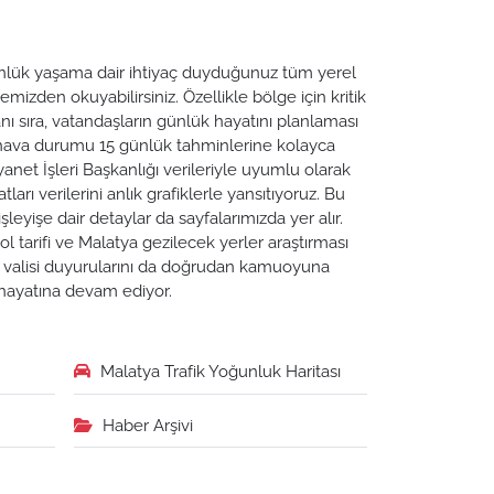
 Günlük yaşama dair ihtiyaç duyduğunuz tüm yerel
emizden okuyabilirsiniz. Özellikle bölge için kritik
ı sıra, vatandaşların günlük hayatını planlaması
a hava durumu 15 günlük tahminlerine kolayca
yanet İşleri Başkanlığı verileriyle uyumlu olarak
tları verilerini anlık grafiklerle yansıtıyoruz. Bu
leyişe dair detaylar da sayfalarımızda yer alır.
ol tarifi ve Malatya gezilecek yerler araştırması
ya valisi duyurularını da doğrudan kamuoyuna
n hayatına devam ediyor.
Malatya Trafik Yoğunluk Haritası
Haber Arşivi