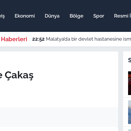
iş
Ekonomi
Dünya
Bölge
Spor
Resmi İ
 Haberleri
22:52
Malatya’da bir devlet hastanesine ismi veril
e Çakaş