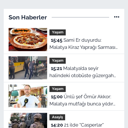
Son Haberler
Yaşam
15:45
Sami Er duyurdu:
Malatya Kiraz Yaprağı Sarması
dünya birincisi oldu
Yaşam
15:21
Malatya’da seyir
halindeki otobüste güzergah
değişti: Fenalaşan yolcu acile
Yaşam
yetiştirildi
15:00
Ünlü şef Ömür Akkor:
Malatya mutfağı bunca yıldır
kendini gizlemiş
Asayiş
14:20
21 ilde "Casperlar"