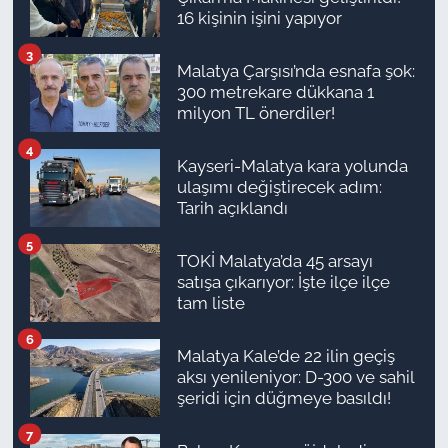
16 kişinin işini yapıyor
3
Malatya Çarşısı’nda esnafa şok:
300 metrekare dükkana 1
milyon TL önerdiler!
4
Kayseri-Malatya kara yolunda
ulaşımı değiştirecek adım:
Tarih açıklandı
5
TOKİ Malatya’da 45 arsayı
satışa çıkarıyor: İşte ilçe ilçe
tam liste
6
Malatya Kale’de 22 ilin geçiş
aksı yenileniyor: D-300 ve sahil
şeridi için düğmeye basıldı!
7