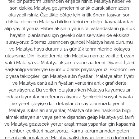
tek bir platform üzerinden erişebilirsiniz. Malatya haber ve
son dakika Malatya gelişmelerini anlık olarak sitemizden
okuyabilirsiniz. Özellikle bölge için kritik önem taşıyan son
dakika deprem Malatya bildirimlerini en doğru kaynaklardan
alıp yayınlıyoruz. Haber akışının yanı sıra, vatandaşların günlük
hayatını planlaması için gerekli olan servisleri de eksiksiz
sunuyoruz. Sitemiz üzerinden güncel Malatya hava durumu
ve Malatya hava durumu 15 günlük tahminlerine kolayca
ulaşırsınız. Dini ibadetleriniz için Malatya namaz vakitleri, ezan
vakti Malatya ve Malatya akşam ezanı saatlerini Diyanet İşleri
Başkanlığı verileriyle uyumlu olarak paylaşıyoruz. Ekonomi ve
piyasa takipçileri için Malatya altın fiyatları, Malatya altın fiyatı
ve Malatya canlı altın fiyatları verilerini anlık grafiklerle
yansıtıyoruz. Bu verileri oluştururken Malatya kuyumcular
odası duyurularını referans alıyoruz. Şehirdeki sosyal hayata
ve yerel işleyişe dair detaylar da sayfalarımızda yer alır.
Malatya iş ilanları arayanlar, Malatya otelleri hakkında bilgi
almak isteyenler veya şehre dışarıdan gelip Malatya yol tarifi
ve Malatya gezilecek yerler araştırması yapanlar için kapsamlı
rehber içerikleri hazırlıyoruz. Kamu kurumlarından gelen
resmi açıklamaları ve Malatya valisi duyurularını da doğrudan