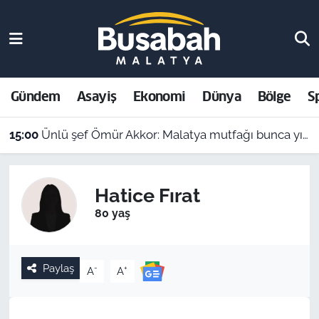
Gündem
Malatya Nöbetçi Eczaneler
Asayiş
Malatya Hava Durumu
Gündem
Asayiş
Ekonomi
Dünya
Bölge
S
Ekonomi
Malatya Namaz Vakitleri
15:00
Ünlü şef Ömür Akkor: Malatya mutfağı bunca yıldır kendini gizlemiş
Dünya
Malatya Trafik Yoğunluk Haritası
Hatice Fırat
Bölge
Süper Lig Puan Durumu ve Fikstür
80 yaş
Spor
Tüm Manşetler
Paylaş
-
+
A
A
Resmi İlanlar
Son Dakika Haberleri
Haber Arşivi