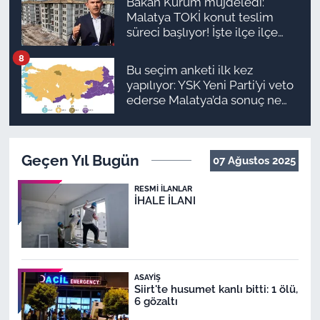
Bakan Kurum müjdeledi:
Malatya TOKİ konut teslim
süreci başlıyor! İşte ilçe ilçe
teslimat takvimi ve ödeme
8
planı
Bu seçim anketi ilk kez
yapılıyor: YSK Yeni Parti’yi veto
ederse Malatya’da sonuç ne
olur?
Geçen Yıl Bugün
07 Ağustos 2025
RESMI İLANLAR
İHALE İLANI
ASAYIŞ
Siirt'te husumet kanlı bitti: 1 ölü,
6 gözaltı