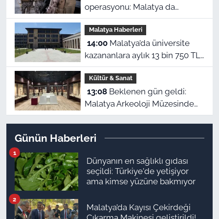
operasyonu: Malatya da
listede! 151 kişiye dava açıldı
Malatya Haberleri
14:00
Malatya’da üniversite
kazananlara aylık 13 bin 750 TL:
Kimler başvurabilir?
Kültür & Sanat
13:08
Beklenen gün geldi:
Malatya Arkeoloji Müzesinde
binlerce yıllık eserler görücüye
çıkıyor
Günün Haberleri
1
Dünyanın en sağlıklı gıdası
seçildi: Türkiye'de yetişiyor
ama kimse yüzüne bakmıyor
2
Malatya’da Kayısı Çekirdeği
Çıkarma Makinesi geliştirildi!