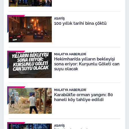
ASAYIŞ
100 yıllık tarihi bina çöktü
MALATYA HABERLERI
Hekimhan’da yılların bekleyişi
sona eriyor: Kurşunlu Göleti can
suyu olacak
MALATYA HABERLERI
Karabük’te orman yangını: 80
haneli köy tahliye edildi
ASAYIŞ