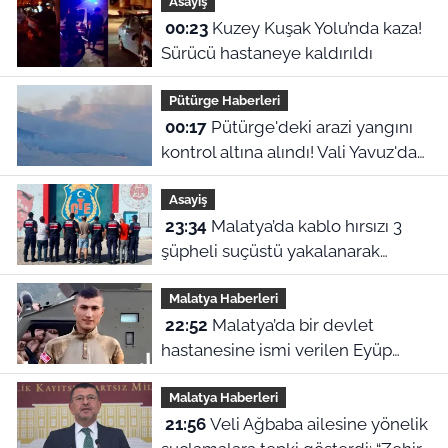
Asayiş
00:23
Kuzey Kuşak Yolu’nda kaza!
Sürücü hastaneye kaldırıldı
Pütürge Haberleri
00:17
Pütürge'deki arazi yangını
kontrol altına alındı! Vali Yavuz'dan
çağrı
Asayiş
23:34
Malatya’da kablo hırsızı 3
şüpheli suçüstü yakalanarak
tutuklandı
Malatya Haberleri
22:52
Malatya’da bir devlet
hastanesine ismi verilen Eyüp
Hacıoğlu kimdir? İşte duygu dolu
Malatya Haberleri
hikayesi
21:56
Veli Ağbaba ailesine yönelik