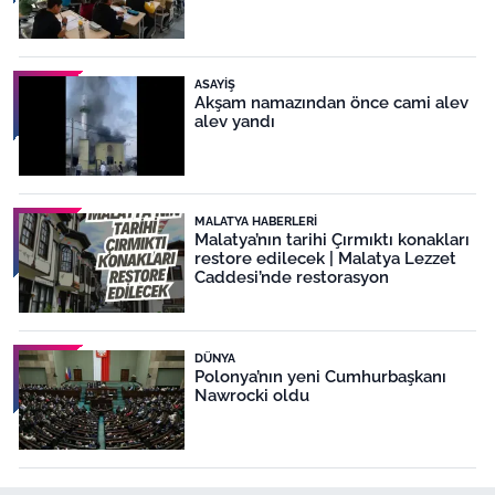
ASAYIŞ
Akşam namazından önce cami alev
alev yandı
MALATYA HABERLERI
Malatya’nın tarihi Çırmıktı konakları
restore edilecek | Malatya Lezzet
Caddesi’nde restorasyon
DÜNYA
Polonya’nın yeni Cumhurbaşkanı
Nawrocki oldu