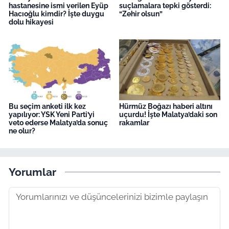
hastanesine ismi verilen Eyüp
suçlamalara tepki gösterdi:
Hacıoğlu kimdir? İşte duygu
“Zehir olsun”
dolu hikayesi
Bu seçim anketi ilk kez
Hürmüz Boğazı haberi altını
yapılıyor: YSK Yeni Parti’yi
uçurdu! İşte Malatya’daki son
veto ederse Malatya’da sonuç
rakamlar
ne olur?
Yorumlar