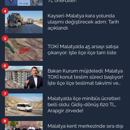
TL önerdiler!
4
Kayseri-Malatya kara yolunda
ulaşımı değiştirecek adım: Tarih
açıklandı
5
TOKİ Malatya’da 45 arsayı satışa
çıkarıyor: İşte ilçe ilçe tam liste
6
Bakan Kurum müjdeledi: Malatya
TOKİ konut teslim süreci başlıyor!
İşte ilçe ilçe teslimat takvimi ve
ödeme planı
7
Malatya’da ilçe minibüs ücretleri
belli oldu: Gidiş-dönüş 620 TL,
Arapgir zirvede!
8
Malatya kent merkezinde sıra dışı