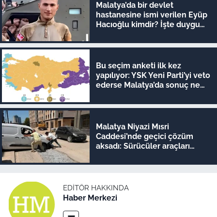
Malatya’da bir devlet
hastanesine ismi verilen Eyüp
Hacıoğlu kimdir? İşte duygu
dolu hikayesi
Bu seçim anketi ilk kez
yapılıyor: YSK Yeni Parti’yi veto
ederse Malatya’da sonuç ne
olur?
Malatya Niyazi Mısri
Caddesi’nde geçici çözüm
aksadı: Sürücüler araçları
iterek geçiyor!
EDITÖR HAKKINDA
Haber Merkezi