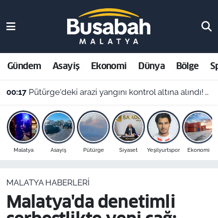
Gündem
Malatya Nöbetçi Eczaneler
Asayiş
Malatya Hava Durumu
Gündem
Asayiş
Ekonomi
Dünya
Bölge
S
Ekonomi
Malatya Namaz Vakitleri
00:17
Pütürge'deki arazi yangını kontrol altına alındı! Vali Yavuz'dan çağrı
Dünya
Malatya Trafik Yoğunluk Haritası
Bölge
Süper Lig Puan Durumu ve Fikstür
Malatya
Asayiş
Pütürge
Siyaset
Yeşilyurtspor
Ekonomi
Spor
Tüm Manşetler
MALATYA HABERLERI
Resmi İlanlar
Son Dakika Haberleri
Malatya'da denetimli
Haber Arşivi