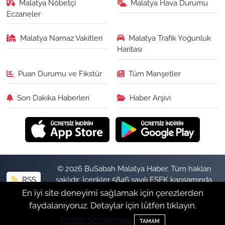
Malatya Nöbetçi
Malatya Hava Durumu
Eczaneler
Malatya Namaz Vakitleri
Malatya Trafik Yoğunluk
Haritası
Puan Durumu ve Fikstür
Tüm Manşetler
Son Dakika Haberleri
Haber Arşivi
© 2026 BuSabah Malatya Haber. Tüm hakları
RSS
saklıdır. İçerikler 5846 sayılı FSEK kapsamında
izinsiz kopyalanamaz.
En iyi site deneyimi sağlamak için çerezlerden
faydalanıyoruz. Detaylar için lütfen tıklayın.
Gizlilik Sözleşmesi
Haber Yazılımı:
TE Bilişim
TAMAM