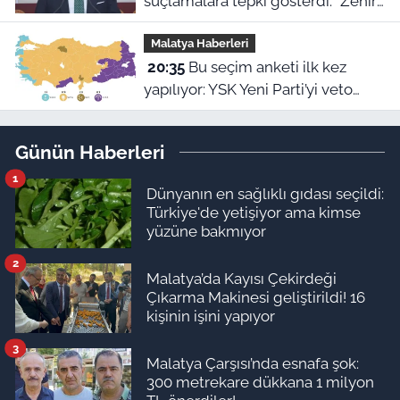
suçlamalara tepki gösterdi: “Zehir
olsun”
Malatya Haberleri
20:35
Bu seçim anketi ilk kez
yapılıyor: YSK Yeni Parti’yi veto
ederse Malatya’da sonuç ne olur?
Günün Haberleri
1
Dünyanın en sağlıklı gıdası seçildi:
Türkiye'de yetişiyor ama kimse
yüzüne bakmıyor
2
Malatya’da Kayısı Çekirdeği
Çıkarma Makinesi geliştirildi! 16
kişinin işini yapıyor
3
Malatya Çarşısı’nda esnafa şok:
300 metrekare dükkana 1 milyon