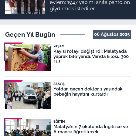
eylem: 1947 yapımı anıta pantolon
giydirmek istediler
Geçen Yıl Bugün
06 Ağustos 2025
YAŞAM
Kayısı rotayı değiştirdi: Malatya’da
yaprak bile yandı, Van’da kilosu 300
TL!
ASAYIŞ
Yoldan geçen doktor 1 yaşındaki
bebeğin hayatını kurtardı
EĞITIM
Malatya’nın 7 okulunda İngilizce ve
Almanca öğretilecek