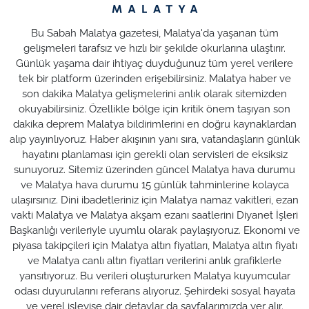
Bu Sabah Malatya gazetesi, Malatya'da yaşanan tüm
gelişmeleri tarafsız ve hızlı bir şekilde okurlarına ulaştırır.
Günlük yaşama dair ihtiyaç duyduğunuz tüm yerel verilere
tek bir platform üzerinden erişebilirsiniz. Malatya haber ve
son dakika Malatya gelişmelerini anlık olarak sitemizden
okuyabilirsiniz. Özellikle bölge için kritik önem taşıyan son
dakika deprem Malatya bildirimlerini en doğru kaynaklardan
alıp yayınlıyoruz. Haber akışının yanı sıra, vatandaşların günlük
hayatını planlaması için gerekli olan servisleri de eksiksiz
sunuyoruz. Sitemiz üzerinden güncel Malatya hava durumu
ve Malatya hava durumu 15 günlük tahminlerine kolayca
ulaşırsınız. Dini ibadetleriniz için Malatya namaz vakitleri, ezan
vakti Malatya ve Malatya akşam ezanı saatlerini Diyanet İşleri
Başkanlığı verileriyle uyumlu olarak paylaşıyoruz. Ekonomi ve
piyasa takipçileri için Malatya altın fiyatları, Malatya altın fiyatı
ve Malatya canlı altın fiyatları verilerini anlık grafiklerle
yansıtıyoruz. Bu verileri oluştururken Malatya kuyumcular
odası duyurularını referans alıyoruz. Şehirdeki sosyal hayata
ve yerel işleyişe dair detaylar da sayfalarımızda yer alır.