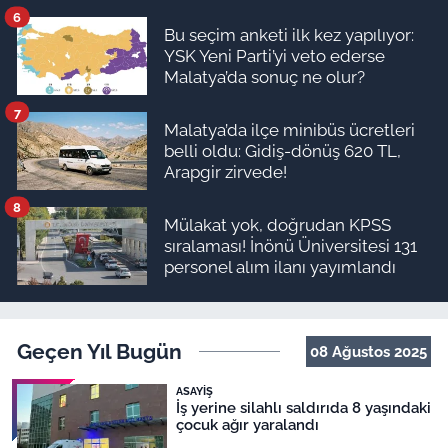
ödeme planı
6
Bu seçim anketi ilk kez yapılıyor:
YSK Yeni Parti’yi veto ederse
Malatya’da sonuç ne olur?
7
Malatya’da ilçe minibüs ücretleri
belli oldu: Gidiş-dönüş 620 TL,
Arapgir zirvede!
8
Mülakat yok, doğrudan KPSS
sıralaması! İnönü Üniversitesi 131
personel alım ilanı yayımlandı
Geçen Yıl Bugün
08 Ağustos 2025
ASAYIŞ
İş yerine silahlı saldırıda 8 yaşındaki
çocuk ağır yaralandı