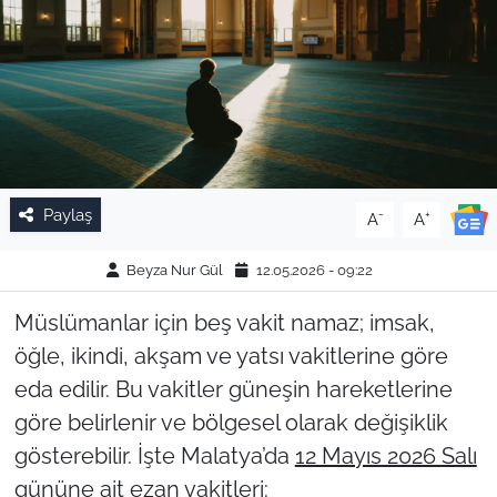
Paylaş
-
+
A
A
Beyza Nur Gül
12.05.2026 - 09:22
Müslümanlar için beş vakit namaz; imsak,
öğle, ikindi, akşam ve yatsı vakitlerine göre
eda edilir. Bu vakitler güneşin hareketlerine
göre belirlenir ve bölgesel olarak değişiklik
gösterebilir. İşte Malatya’da
12 Mayıs 2026 Salı
gününe ait ezan vakitleri: