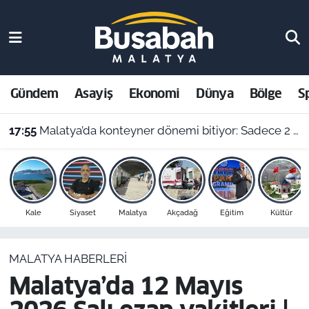
Gündem
Malatya Nöbetçi Eczaneler
Asayiş
Malatya Hava Durumu
Gündem
Asayiş
Ekonomi
Dünya
Bölge
S
Ekonomi
Malatya Namaz Vakitleri
17:55
Malatya’da konteyner dönemi bitiyor: Sadece 2 kent kalacak
Dünya
Malatya Trafik Yoğunluk Haritası
Bölge
Süper Lig Puan Durumu ve Fikstür
Kale
Siyaset
Malatya
Akçadağ
Eğitim
Kültür
Spor
Tüm Manşetler
MALATYA HABERLERI
Resmi İlanlar
Son Dakika Haberleri
Malatya’da 12 Mayıs
Haber Arşivi