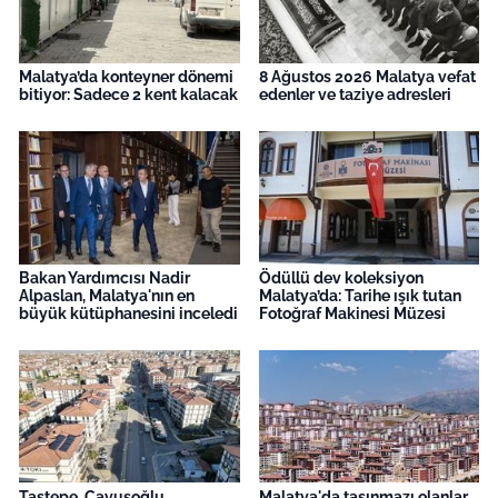
Malatya’da konteyner dönemi
8 Ağustos 2026 Malatya vefat
bitiyor: Sadece 2 kent kalacak
edenler ve taziye adresleri
Bakan Yardımcısı Nadir
Ödüllü dev koleksiyon
Alpaslan, Malatya'nın en
Malatya’da: Tarihe ışık tutan
büyük kütüphanesini inceledi
Fotoğraf Makinesi Müzesi
Taştepe, Çavuşoğlu,
Malatya'da taşınmazı olanlar