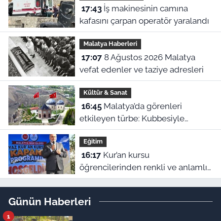
17:43
İş makinesinin camına
kafasını çarpan operatör yaralandı
Malatya Haberleri
17:07
8 Ağustos 2026 Malatya
vefat edenler ve taziye adresleri
Kültür & Sanat
16:45
Malatya’da görenleri
etkileyen türbe: Kubbesiyle
Kerbela’yı hatırlatıyor
Eğitim
16:17
Kur’an kursu
öğrencilerinden renkli ve anlamlı
kapanış gösterisi
Günün Haberleri
1