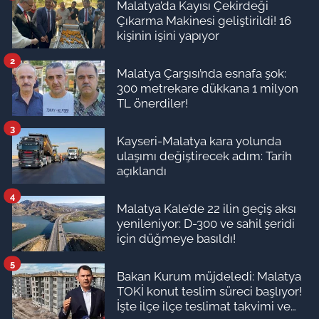
Malatya’da Kayısı Çekirdeği
Çıkarma Makinesi geliştirildi! 16
kişinin işini yapıyor
2
Malatya Çarşısı’nda esnafa şok:
300 metrekare dükkana 1 milyon
TL önerdiler!
3
Kayseri-Malatya kara yolunda
ulaşımı değiştirecek adım: Tarih
açıklandı
4
Malatya Kale’de 22 ilin geçiş aksı
yenileniyor: D-300 ve sahil şeridi
için düğmeye basıldı!
5
Bakan Kurum müjdeledi: Malatya
TOKİ konut teslim süreci başlıyor!
İşte ilçe ilçe teslimat takvimi ve