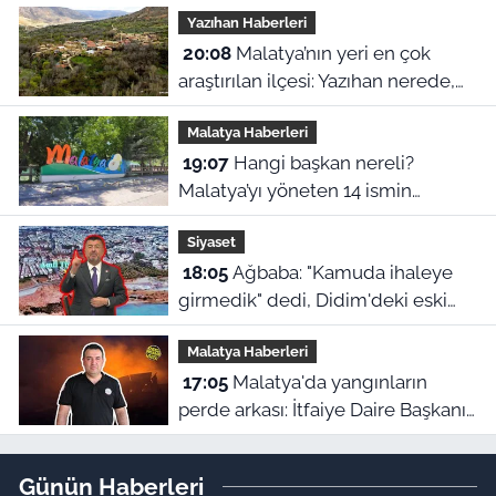
Yazıhan Haberleri
20:08
Malatya’nın yeri en çok
araştırılan ilçesi: Yazıhan nerede,
Malatya’nın neresinde kalıyor?
Malatya Haberleri
19:07
Hangi başkan nereli?
Malatya’yı yöneten 14 ismin
şaşırtan memleket haritası
Siyaset
18:05
Ağbaba: "Kamuda ihaleye
girmedik" dedi, Didim'deki eski
ihale iddiaları yeniden gündeme
Malatya Haberleri
geldi
17:05
Malatya'da yangınların
perde arkası: İtfaiye Daire Başkanı
en büyük hatayı açıkladı
Günün Haberleri