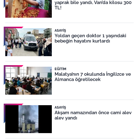
yaprak bile yandı, Van’da kilosu 300
TL!
ASAYIŞ
Yoldan geçen doktor 1 yaşındaki
bebeğin hayatını kurtardı
EĞITIM
Malatya’nın 7 okulunda İngilizce ve
Almanca öğretilecek
ASAYIŞ
Akşam namazından önce cami alev
alev yandı