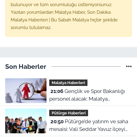
bulunuyor ve tüm sorumluluğu üstleniyorsunuz.
Yazılan yorumlardan Malatya Haber, Son Dakika
Malatya Haberleri | Bu Sabah Malatya hiçbir şekilde
sorumlu tutulamaz.
Son Haberler
Malatya Haberleri
21:06
Gençlik ve Spor Bakanlığı
personel alacak: Malatya
kontenjanları ve başvuru detayları
Pütürge Haberleri
belli oldu
20:50
Pütürge’de yatırım ve saha
mesaisi: Vali Seddar Yavuz ilçeyi
karış karış inceledi!