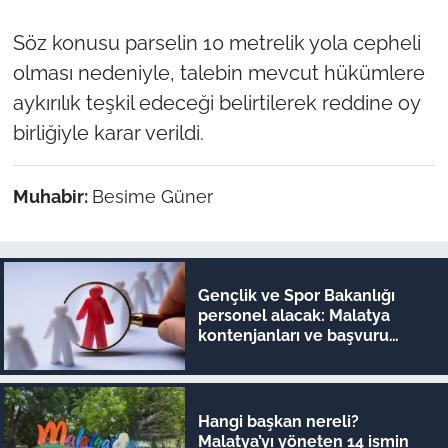
Söz konusu parselin 10 metrelik yola cepheli
olması nedeniyle, talebin mevcut hükümlere
aykırılık teşkil edeceği belirtilerek reddine oy
birliğiyle karar verildi.
Muhabir:
Besime Güner
Gençlik ve Spor Bakanlığı
personel alacak: Malatya
kontenjanları ve başvuru
detayları belli oldu
Hangi başkan nereli?
Malatya’yı yöneten 14 ismin