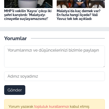
MHP'li vekilin 'Kayısı' çıkışı iki
Malatya'da kaç dernek var?
şehri karıştırdı: 'Malatya’yı
En fazla hangi ilçede? Vali
cinayetle suçlayamazsınız!'
Yavuz tek tek açıkladı
Yorumlar
Gönder
Yorum yazarak
topluluk kurallarımızı
kabul etmiş