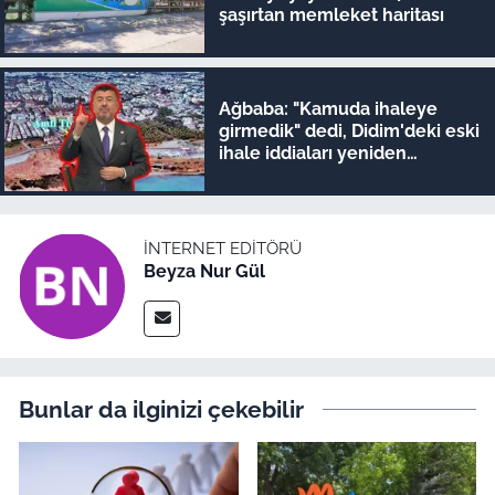
şaşırtan memleket haritası
Ağbaba: "Kamuda ihaleye
girmedik" dedi, Didim'deki eski
ihale iddiaları yeniden
gündeme geldi
İNTERNET EDITÖRÜ
Beyza Nur Gül
Bunlar da ilginizi çekebilir