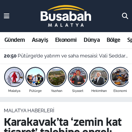
Gündem
Malatya Nöbetçi Eczaneler
Asayiş
Malatya Hava Durumu
Gündem
Asayiş
Ekonomi
Dünya
Bölge
S
Ekonomi
Malatya Namaz Vakitleri
20:50
Pütürge’de yatırım ve saha mesaisi: Vali Seddar Yavuz ilçeyi karış karış inceledi!
Dünya
Malatya Trafik Yoğunluk Haritası
Bölge
Süper Lig Puan Durumu ve Fikstür
Malatya
Pütürge
Yazıhan
Siyaset
Hekimhan
Ekonomi
Spor
Tüm Manşetler
MALATYA HABERLERI
Resmi İlanlar
Son Dakika Haberleri
Karakavak’ta ‘zemin kat
Haber Arşivi