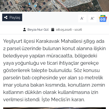
Paylaş
-
+
A
A
Beyza Nur Gül
08.05.2026 - 10:26
Yeşilyurt ilçesi Karakavak Mahallesi 5899 ada
2 parsel üzerinde bulunan konut alanına ilişkin
belediyeye yapılan müracaatta, bölgedeki
yaya yoğunluğu ve ticari ihtiyaçlar gerekçe
gösterilerek talepte bulunuldu. Söz konusu
parselin batı cephesinde yer alan 10 metrelik
imar yoluna bakan kısmında, konutların zemin
katlarının dükkân olarak kullanılmasına izin
verilmesi istendi. İşte Meclis’in kararı.