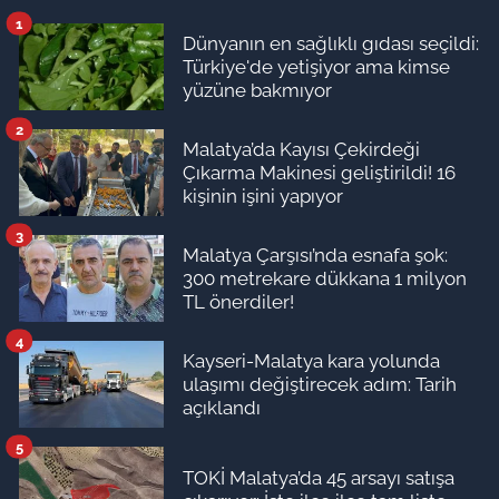
1
Dünyanın en sağlıklı gıdası seçildi:
Türkiye'de yetişiyor ama kimse
yüzüne bakmıyor
2
Malatya’da Kayısı Çekirdeği
Çıkarma Makinesi geliştirildi! 16
kişinin işini yapıyor
3
Malatya Çarşısı’nda esnafa şok:
300 metrekare dükkana 1 milyon
TL önerdiler!
4
Kayseri-Malatya kara yolunda
ulaşımı değiştirecek adım: Tarih
açıklandı
5
TOKİ Malatya’da 45 arsayı satışa