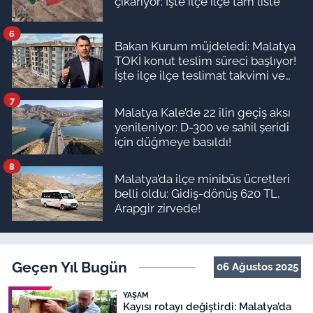
çıkarıyor: İşte ilçe ilçe tam liste
6
Bakan Kurum müjdeledi: Malatya
TOKİ konut teslim süreci başlıyor!
İşte ilçe ilçe teslimat takvimi ve
ödeme planı
7
Malatya Kale’de 22 ilin geçiş aksı
yenileniyor: D-300 ve sahil şeridi
için düğmeye basıldı!
8
Malatya’da ilçe minibüs ücretleri
belli oldu: Gidiş-dönüş 620 TL,
Arapgir zirvede!
Geçen Yıl Bugün
06 Ağustos 2025
YAŞAM
Kayısı rotayı değiştirdi: Malatya’da