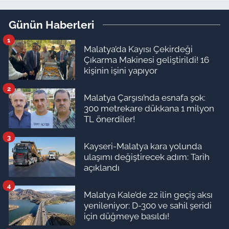
adadı
Günün Haberleri
1
Malatya’da Kayısı Çekirdeği
Çıkarma Makinesi geliştirildi! 16
kişinin işini yapıyor
2
Malatya Çarşısı’nda esnafa şok:
300 metrekare dükkana 1 milyon
TL önerdiler!
3
Kayseri-Malatya kara yolunda
ulaşımı değiştirecek adım: Tarih
açıklandı
4
Malatya Kale’de 22 ilin geçiş aksı
yenileniyor: D-300 ve sahil şeridi
için düğmeye basıldı!