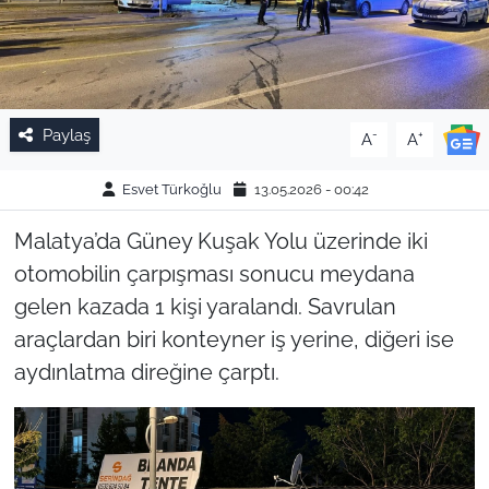
Paylaş
-
+
A
A
Esvet Türkoğlu
13.05.2026 - 00:42
Malatya’da Güney Kuşak Yolu üzerinde iki
otomobilin çarpışması sonucu meydana
gelen kazada 1 kişi yaralandı. Savrulan
araçlardan biri konteyner iş yerine, diğeri ise
aydınlatma direğine çarptı.