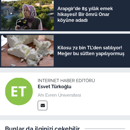
Arapgir'de 85 yıllık emek
hikayesi! Bir ömrü Onar
köyüne adadı
Kilosu 72 bin TL'den satılıyor!
Meğer bu sütten yapılıyormuş
İNTERNET HABER EDITÖRÜ
Esvet Türkoğlu
Ahi Evren Üniversitesi
Bunlar da ilginizi çekebilir