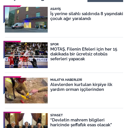
ASAYIŞ
İş yerine silahlı saldırıda 8 yaşındaki
çocuk ağır yaralandı
SPOR
MOTAŞ, Filenin Efeleri için her 15
dakikada bir ücretsiz otobüs
seferleri yapacak
MALATYA HABERLERI
Alevlerden kurtulan kirpiye ilk
yardım orman işçilerinden
SIYASET
“Devletin mahrem bilgileri
haricinde şeffaflık esas olacak”