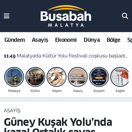
Gündem
Malatya Nöbetçi Eczaneler
Asayiş
Malatya Hava Durumu
Gündem
Asayiş
Ekonomi
Dünya
Bölge
S
Ekonomi
Malatya Namaz Vakitleri
11:49
Malatya’da Kültür Yolu Festivali coşkusu başladı: "İhya, inşa ve kültürle normalleşiyoruz"
Dünya
Malatya Trafik Yoğunluk Haritası
Bölge
Süper Lig Puan Durumu ve Fikstür
Malatya
Kültür
Yaşam
Asayiş
Siyaset
Sağlık
Spor
Tüm Manşetler
ASAYIŞ
Resmi İlanlar
Son Dakika Haberleri
Güney Kuşak Yolu’nda
Haber Arşivi