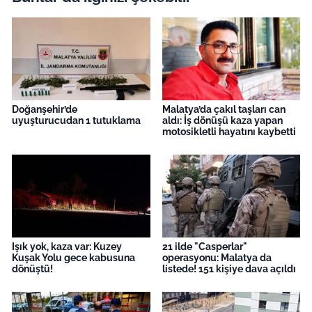
Doğanşehir’de
Malatya’da çakıl taşları can
uyuşturucudan 1 tutuklama
aldı: İş dönüşü kaza yapan
motosikletli hayatını kaybetti
Işık yok, kaza var: Kuzey
21 ilde "Casperlar"
Kuşak Yolu gece kabusuna
operasyonu: Malatya da
dönüştü!
listede! 151 kişiye dava açıldı