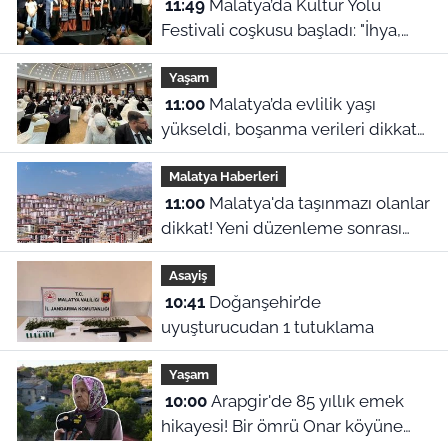
11:49
Malatya’da Kültür Yolu
Festivali coşkusu başladı: "İhya,
inşa ve kültürle normalleşiyoruz"
Yaşam
11:00
Malatya’da evlilik yaşı
yükseldi, boşanma verileri dikkat
çekti
Malatya Haberleri
11:00
Malatya'da taşınmazı olanlar
dikkat! Yeni düzenleme sonrası
gözler 2027 hesaplamalarına
Asayiş
çevrildi
10:41
Doğanşehir’de
uyuşturucudan 1 tutuklama
Yaşam
10:00
Arapgir'de 85 yıllık emek
hikayesi! Bir ömrü Onar köyüne