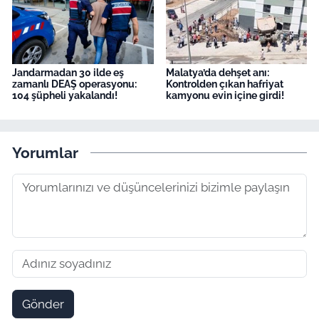
Jandarmadan 30 ilde eş
Malatya’da dehşet anı:
zamanlı DEAŞ operasyonu:
Kontrolden çıkan hafriyat
104 şüpheli yakalandı!
kamyonu evin içine girdi!
Yorumlar
Gönder