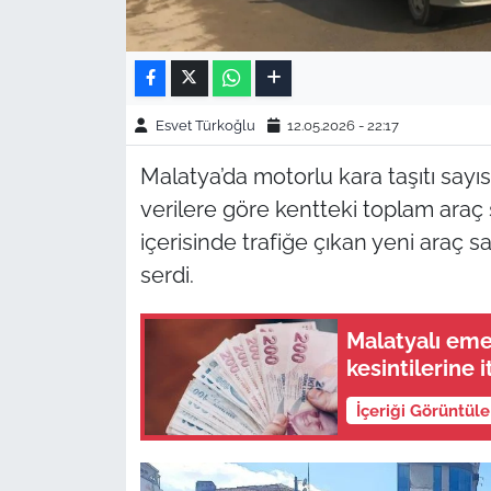
Esvet Türkoğlu
12.05.2026 - 22:17
Malatya’da motorlu kara taşıtı sayıs
verilere göre kentteki toplam araç say
içerisinde trafiğe çıkan yeni araç s
serdi.
Malatyalı eme
kesintilerine i
İçeriği Görüntül