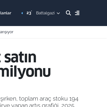
°
23
lanlar
Battalgazi
arışıyor
 satın
 milyonu
laşırken, toplam araç stoku 194
irve yapan artış grafiği, 2025