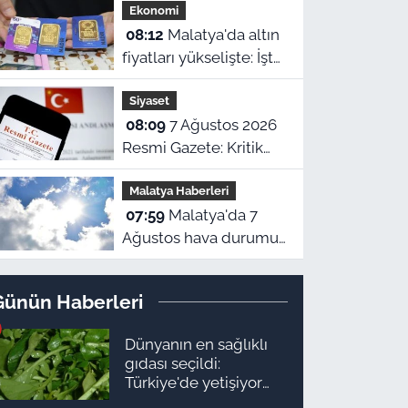
Ekonomi
08:12
Malatya'da altın
fiyatları yükselişte: İşte
7 Ağustos güncel
Siyaset
piyasa ekranı!
08:09
7 Ağustos 2026
Resmi Gazete: Kritik
kararlar ve yeni
Malatya Haberleri
yönetmelikler
07:59
Malatya'da 7
yürürlükte
Ağustos hava durumu:
Kavurucu sıcaklar
devam ediyor!
Günün Haberleri
Dünyanın en sağlıklı
gıdası seçildi:
Türkiye'de yetişiyor
ama kimse yüzüne