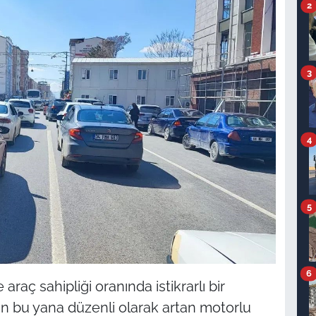
2
3
4
5
6
 araç sahipliği oranında istikrarlı bir
ından bu yana düzenli olarak artan motorlu