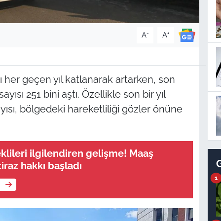
-
+
A
A
ı her geçen yıl katlanarak artarken, son
ısı 251 bini aştı. Özellikle son bir yıl
ayısı, bölgedeki hareketliliği gözler önüne
klileri ilgilendiren gelişme! Maaş
tiraz hakkı başladı
1
e