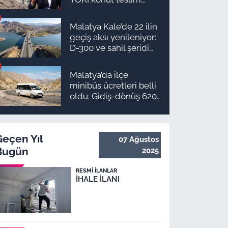
süreci başlıyor! İşte
ilçe ilçe teslimat
Malatya Kale’de 22 ilin
takvimi ve ödeme
geçiş aksı yenileniyor:
planı
D-300 ve sahil şeridi
için düğmeye basıldı!
Malatya’da ilçe
minibüs ücretleri belli
oldu: Gidiş-dönüş 620
TL, Arapgir zirvede!
Geçen Yıl
07 Ağustos
Bugün
2025
RESMI İLANLAR
İHALE İLANI