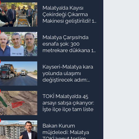
bakmıyor
Malatya’da Kayısı
Çekirdeği Çıkarma
Makinesi geliştirildi! 16
kişinin işini yapıyor
Malatya Çarşısı’nda
esnafa şok: 300
metrekare dükkana 1
milyon TL önerdiler!
Kayseri-Malatya kara
yolunda ulaşımı
değiştirecek adım:
Tarih açıklandı
TOKİ Malatya’da 45
arsayı satışa çıkarıyor:
İşte ilçe ilçe tam liste
Bakan Kurum
müjdeledi: Malatya
TOKİ konut teslim