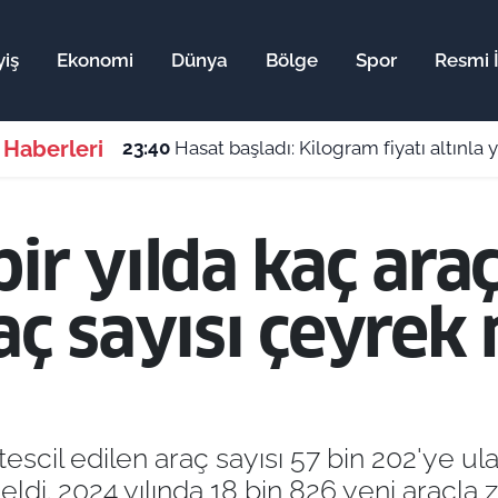
iş
Ekonomi
Dünya
Bölge
Spor
Resmi İ
 Haberleri
23:40
Hasat başladı: Kilogram fiyatı altınla y
ir yılda kaç araç
aç sayısı çeyrek
 tescil edilen araç sayısı 57 bin 202'ye u
ldi. 2024 yılında 18 bin 826 yeni araçla z