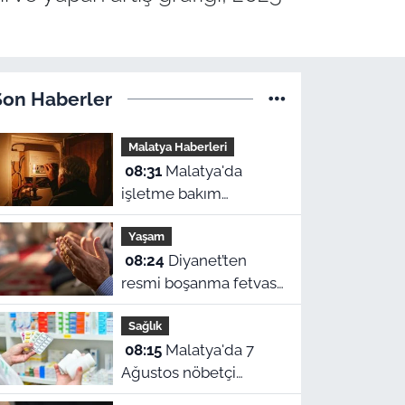
Son Haberler
Malatya Haberleri
08:31
Malatya'da
işletme bakım
çalışmaları
Yaşam
kapsamında bir çok
08:24
Diyanet’ten
ilçede planlı elektrik
resmi boşanma fetvası
kesintileri
ve Malatya namaz
uygulanacak.
Sağlık
vakitleri
Kesintilerin yap
08:15
Malatya'da 7
Ağustos nöbetçi
eczaneler belli oldu!