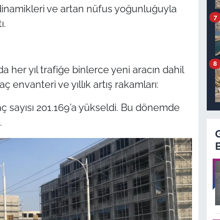
 dinamikleri ve artan nüfus yoğunluğuyla
7
ı.
8
da her yıl trafiğe binlerce yeni aracın dahil
aç envanteri ve yıllık artış rakamları:
ç sayısı 201.169’a yükseldi. Bu dönemde
.