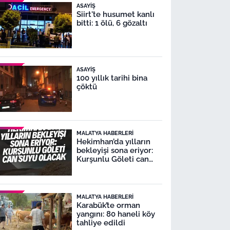
ASAYIŞ
Siirt'te husumet kanlı
bitti: 1 ölü, 6 gözaltı
ASAYIŞ
100 yıllık tarihi bina
çöktü
MALATYA HABERLERI
Hekimhan’da yılların
bekleyişi sona eriyor:
Kurşunlu Göleti can
suyu olacak
MALATYA HABERLERI
Karabük’te orman
yangını: 80 haneli köy
tahliye edildi