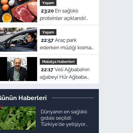
Yaşam
23:20
En sağlıklı
proteinler açıklandı!
Zirvede ne et ne de
Yaşam
yumurta var
22:57
Araç park
ederken müziği kısmak
tesadüf değil! Beynin
Malatya Haberleri
gizli refleksiymiş
22:17
Veli Ağbaba’nın
ağabeyi Hür Ağbaba
tutuklandı!
Günün Haberleri
Dünyanın en sağlıklı
gıdası seçildi:
Türkiye'de yetişiyor
ama kimse yüzüne