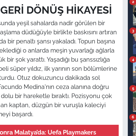
2
 GERİ DÖNÜŞ HİKAYESİ
unda yeşil sahalarda nadir görülen bir
3
lama düdüğüyle birlikte baskısını artıran
a bir penaltı şansı yakaladı. Topun başına
eklediği o anlarda meşin yuvarlağı ağlarla
bir şok yarattı. Yaşadığı bu şanssızlığa
4
süper yıldız, ilk yarının son bölümlerine
şturdu. Otuz dokuzuncu dakikada sol
 Facundo Medina'nın ceza alanına doğru
5
dolu bir hareketle bıraktı. Pozisyonu çok
n kaptan, düzgün bir vuruşla kaleciyi
eyi başardı.
6
sonra Malatya’da: Uefa Playmakers