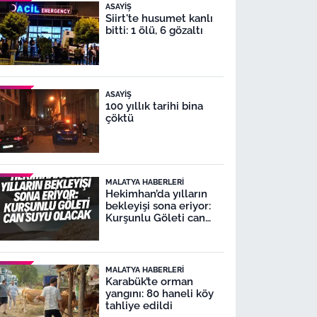
ASAYIŞ
Siirt'te husumet kanlı
bitti: 1 ölü, 6 gözaltı
ASAYIŞ
100 yıllık tarihi bina
çöktü
MALATYA HABERLERI
Hekimhan’da yılların
bekleyişi sona eriyor:
Kurşunlu Göleti can
suyu olacak
MALATYA HABERLERI
Karabük’te orman
yangını: 80 haneli köy
tahliye edildi