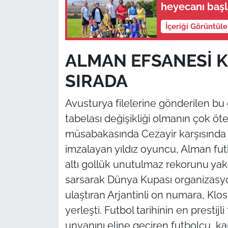
heyecanı başl
İçeriği Görüntül
ALMAN EFSANESİ K
SIRADA
Avusturya filelerine gönderilen bu 
tabelası değişikliği olmanın çok öte
müsabakasında Cezayir karşısında h
imzalayan yıldız oyuncu, Alman fut
altı gollük unutulmaz rekorunu yaka
sarsarak Dünya Kupası organizasyon
ulaştıran Arjantinli on numara, Klos
yerleşti. Futbol tarihinin en presti
unvanını eline geçiren futbolcu, ka