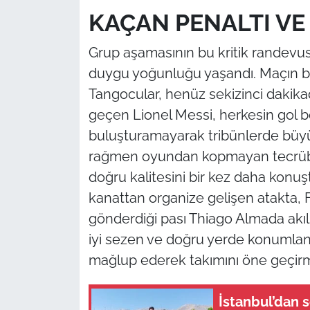
KAÇAN PENALTI VE
Grup aşamasının bu kritik randevus
duygu yoğunluğu yaşandı. Maçın baş
Tangocular, henüz sekizinci dakikad
geçen Lionel Messi, herkesin gol b
buluşturamayarak tribünlerde büyük 
rağmen oyundan kopmayan tecrübeli 
doğru kalitesini bir kez daha konu
kanattan organize gelişen atakta,
gönderdiği pası Thiago Almada akıl 
iyi sezen ve doğru yerde konumlana
mağlup ederek takımını öne geçirm
İstanbul’dan 