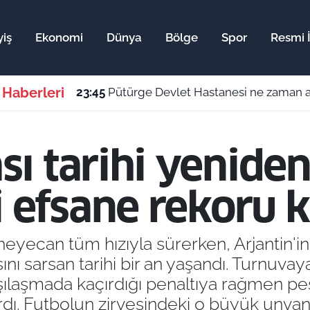
yiş
Ekonomi
Dünya
Bölge
Spor
Resmi İ
 Haberleri
23:45
Pütürge Devlet Hastanesi ne zaman aç
 tarihi yeniden 
 efsane rekoru k
yecan tüm hızıyla sürerken, Arjantin'in 
ı sarsan tarihi bir an yaşandı. Turnuva
şılaşmada kaçırdığı penaltıya rağmen pe
rdı. Futbolun zirvesindeki o büyük unvanın