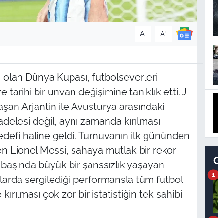
-
+
A
A
 olan Dünya Kupası, futbolseverleri
 tarihi bir unvan değişimine tanıklık etti. J
aşan Arjantin ile Avusturya arasındaki
elesi değil, aynı zamanda kırılması
defi haline geldi. Turnuvanın ilk gününden
en Lionel Messi, sahaya mutlak bir rekor
başında büyük bir şanssızlık yaşayan
1
alarda sergilediği performansla tüm futbol
ırılması çok zor bir istatistiğin tek sahibi