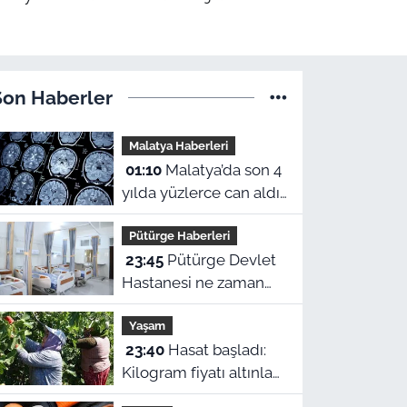
Son Haberler
Malatya Haberleri
01:10
Malatya’da son 4
yılda yüzlerce can aldı!
Sinir sistemi ve duyu
Pütürge Haberleri
organı hastalıklarında
23:45
Pütürge Devlet
şok veriler
Hastanesi ne zaman
açılacak? Vali Yavuz
Yaşam
açıkladı
23:40
Hasat başladı:
Kilogram fiyatı altınla
yarışıyor