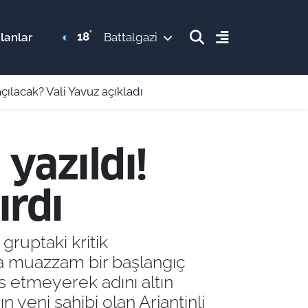
°
18
lanlar
Battalgazi
ılacak? Vali Yavuz açıkladı
yazıldı!
ırdı
gruptaki kritik
ya muazzam bir başlangıç
s etmeyerek adını altın
 yeni sahibi olan Arjantinli