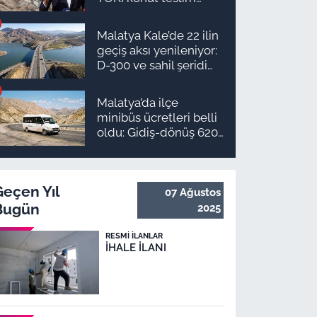
süreci başlıyor! İşte
ilçe ilçe teslimat
Malatya Kale’de 22 ilin
takvimi ve ödeme
geçiş aksı yenileniyor:
planı
D-300 ve sahil şeridi
için düğmeye basıldı!
Malatya’da ilçe
minibüs ücretleri belli
oldu: Gidiş-dönüş 620
TL, Arapgir zirvede!
Geçen Yıl
07 Ağustos
Bugün
2025
RESMI İLANLAR
İHALE İLANI