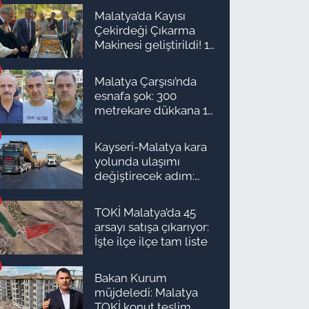
bakmıyor
Malatya’da Kayısı
Çekirdeği Çıkarma
Makinesi geliştirildi! 16
kişinin işini yapıyor
Malatya Çarşısı’nda
esnafa şok: 300
metrekare dükkana 1
milyon TL önerdiler!
Kayseri-Malatya kara
yolunda ulaşımı
değiştirecek adım:
Tarih açıklandı
TOKİ Malatya’da 45
arsayı satışa çıkarıyor:
İşte ilçe ilçe tam liste
Bakan Kurum
müjdeledi: Malatya
TOKİ konut teslim