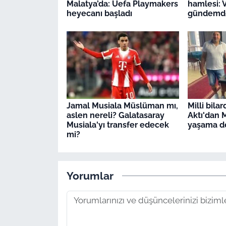
Malatya’da: Uefa Playmakers
hamlesi: V
heyecanı başladı
gündemd
Jamal Musiala Müslüman mı,
Milli bila
aslen nereli? Galatasaray
Aktı'dan 
Musiala'yı transfer edecek
yaşama d
mi?
Yorumlar