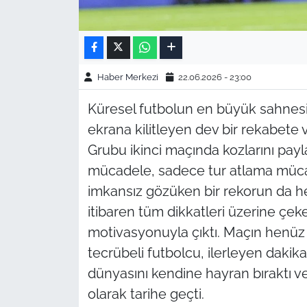
Haber Merkezi
22.06.2026 - 23:00
Küresel futbolun en büyük sahnesi
ekrana kilitleyen dev bir rekabete ve
Grubu ikinci maçında kozlarını payl
mücadele, sadece tur atlama mücad
imkansız gözüken bir rekorun da he
itibaren tüm dikkatleri üzerine çek
motivasyonuyla çıktı. Maçın henüz 
tecrübeli futbolcu, ilerleyen dakik
dünyasını kendine hayran bıraktı ve k
olarak tarihe geçti.