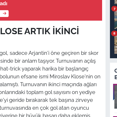
adı
7
e
LOSE ARTIK İKİNCİ
8
gol, sadece Arjantin'i öne geçiren bir skor
sinde bir anlam taşıyor. Turnuvanın açılış
at-trick yaparak harika bir başlangıç
bolunun efsane ismi Miroslav Klose'nin on
lamıştı. Turnuvanın ikinci maçında ağları
larındaki toplam gol sayısını on yediye
e'yi geride bırakarak tek başına zirveye
jli turnuvasında en çok gol atan oyuncu
riyerine bir büyük başarı daha eklemiş