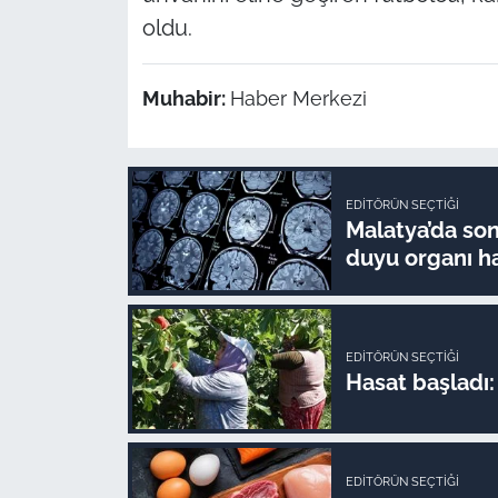
oldu.
Muhabir:
Haber Merkezi
EDITÖRÜN SEÇTIĞI
Malatya’da son 
duyu organı ha
EDITÖRÜN SEÇTIĞI
Hasat başladı: 
EDITÖRÜN SEÇTIĞI