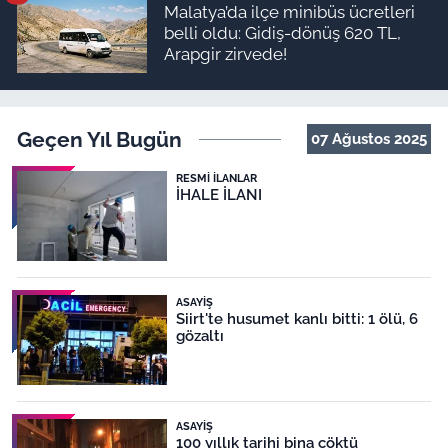
Malatya’da ilçe minibüs ücretleri
belli oldu: Gidiş-dönüş 620 TL,
Arapgir zirvede!
Geçen Yıl Bugün
07 Ağustos 2025
RESMI İLANLAR
İHALE İLANI
ASAYIŞ
Siirt'te husumet kanlı bitti: 1 ölü, 6
gözaltı
ASAYIŞ
100 yıllık tarihi bina çöktü