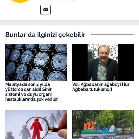
Bunlar da ilginizi çekebilir
Malatya’da son 4 yılda
Veli Ağbaba’nın ağabeyi Hür
yüzlerce can aldı! Sinir
Ağbaba tutuklandı!
sistemi ve duyu organı
hastalıklarında şok veriler