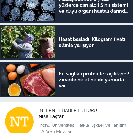
yüzlerce can aldı! Sinir sistemi
ve duyu organı hastalıklarında
şok veriler
Hasat başladı: Kilogram fiyatı
altınla yarışıyor
En sağlıklı proteinler açıklandı!
Zirvede ne et ne de yumurta
var
İNTERNET HABER EDITÖRÜ
Nisa Taştan
İnönü Üniversitesi Halkla İlişkiler ve Tanıtım
Bölümü Mezunu