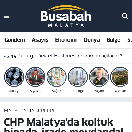
Gündem
Malatya Nöbetçi Eczaneler
Asayiş
Malatya Hava Durumu
Gündem
Asayiş
Ekonomi
Dünya
Bölge
S
Ekonomi
Malatya Namaz Vakitleri
23:45
Pütürge Devlet Hastanesi ne zaman açılacak? Vali Yavuz açıkladı
Dünya
Malatya Trafik Yoğunluk Haritası
Bölge
Süper Lig Puan Durumu ve Fikstür
Malatya
Siyaset
Sağlık
Pütürge
Yaşam
Yazıhan
Spor
Tüm Manşetler
MALATYA HABERLERI
Resmi İlanlar
Son Dakika Haberleri
CHP Malatya'da koltuk
Haber Arşivi