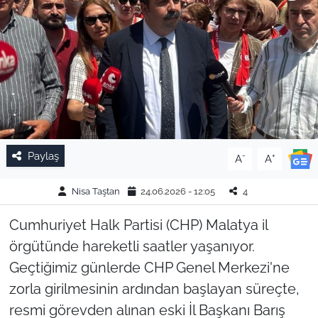
Paylaş
-
+
A
A
Nisa Taştan
24.06.2026 - 12:05
4
Cumhuriyet Halk Partisi (CHP) Malatya il
örgütünde hareketli saatler yaşanıyor.
Geçtiğimiz günlerde CHP Genel Merkezi'ne
zorla girilmesinin ardından başlayan süreçte,
resmi görevden alınan eski İl Başkanı Barış