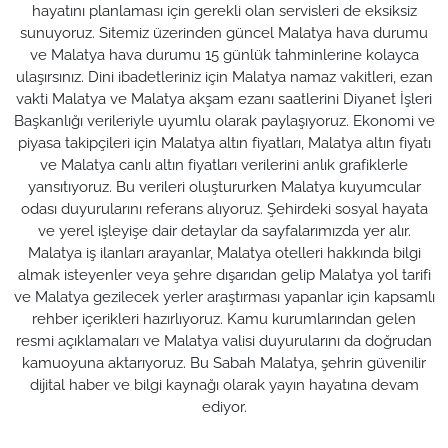
hayatını planlaması için gerekli olan servisleri de eksiksiz
sunuyoruz. Sitemiz üzerinden güncel Malatya hava durumu
ve Malatya hava durumu 15 günlük tahminlerine kolayca
ulaşırsınız. Dini ibadetleriniz için Malatya namaz vakitleri, ezan
vakti Malatya ve Malatya akşam ezanı saatlerini Diyanet İşleri
Başkanlığı verileriyle uyumlu olarak paylaşıyoruz. Ekonomi ve
piyasa takipçileri için Malatya altın fiyatları, Malatya altın fiyatı
ve Malatya canlı altın fiyatları verilerini anlık grafiklerle
yansıtıyoruz. Bu verileri oluştururken Malatya kuyumcular
odası duyurularını referans alıyoruz. Şehirdeki sosyal hayata
ve yerel işleyişe dair detaylar da sayfalarımızda yer alır.
Malatya iş ilanları arayanlar, Malatya otelleri hakkında bilgi
almak isteyenler veya şehre dışarıdan gelip Malatya yol tarifi
ve Malatya gezilecek yerler araştırması yapanlar için kapsamlı
rehber içerikleri hazırlıyoruz. Kamu kurumlarından gelen
resmi açıklamaları ve Malatya valisi duyurularını da doğrudan
kamuoyuna aktarıyoruz. Bu Sabah Malatya, şehrin güvenilir
dijital haber ve bilgi kaynağı olarak yayın hayatına devam
ediyor.