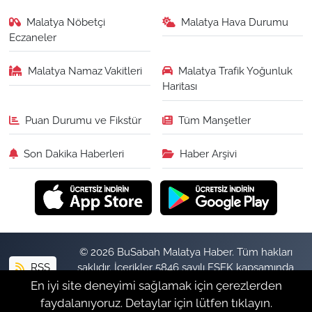
Malatya Nöbetçi
Malatya Hava Durumu
Eczaneler
Malatya Namaz Vakitleri
Malatya Trafik Yoğunluk
Haritası
Puan Durumu ve Fikstür
Tüm Manşetler
Son Dakika Haberleri
Haber Arşivi
© 2026 BuSabah Malatya Haber. Tüm hakları
RSS
saklıdır. İçerikler 5846 sayılı FSEK kapsamında
izinsiz kopyalanamaz.
En iyi site deneyimi sağlamak için çerezlerden
faydalanıyoruz. Detaylar için lütfen tıklayın.