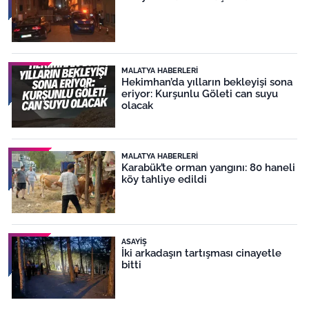
MALATYA HABERLERI
Hekimhan’da yılların bekleyişi sona
eriyor: Kurşunlu Göleti can suyu
olacak
MALATYA HABERLERI
Karabük’te orman yangını: 80 haneli
köy tahliye edildi
ASAYIŞ
İki arkadaşın tartışması cinayetle
bitti