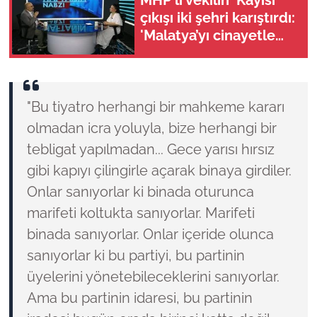
MHP'li vekilin 'Kayısı'
çıkışı iki şehri karıştırdı:
'Malatya’yı cinayetle
suçlayamazsınız!'
"Bu tiyatro herhangi bir mahkeme kararı
olmadan icra yoluyla, bize herhangi bir
tebligat yapılmadan... Gece yarısı hırsız
gibi kapıyı çilingirle açarak binaya girdiler.
Onlar sanıyorlar ki binada oturunca
marifeti koltukta sanıyorlar. Marifeti
binada sanıyorlar. Onlar içeride olunca
sanıyorlar ki bu partiyi, bu partinin
üyelerini yönetebileceklerini sanıyorlar.
Ama bu partinin idaresi, bu partinin