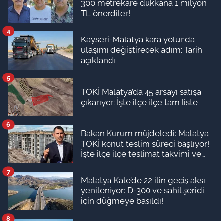
300 metrekare dükkana 1 milyon
TL önerdiler!
4
Kayseri-Malatya kara yolunda
ulaşımı değiştirecek adım: Tarih
açıklandı
5
TOKİ Malatya’da 45 arsayı satışa
çıkarıyor: İşte ilçe ilçe tam liste
6
Bakan Kurum müjdeledi: Malatya
TOKİ konut teslim süreci başlıyor!
İşte ilçe ilçe teslimat takvimi ve
ödeme planı
7
Malatya Kale’de 22 ilin geçiş aksı
yenileniyor: D-300 ve sahil şeridi
için düğmeye basıldı!
8