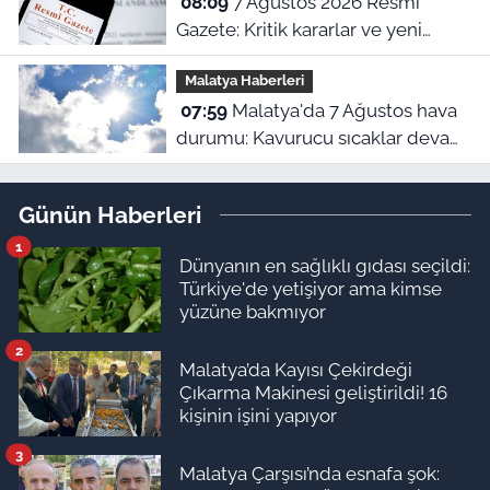
08:09
7 Ağustos 2026 Resmi
Gazete: Kritik kararlar ve yeni
yönetmelikler yürürlükte
Malatya Haberleri
07:59
Malatya'da 7 Ağustos hava
durumu: Kavurucu sıcaklar devam
ediyor!
Günün Haberleri
1
Dünyanın en sağlıklı gıdası seçildi:
Türkiye'de yetişiyor ama kimse
yüzüne bakmıyor
2
Malatya’da Kayısı Çekirdeği
Çıkarma Makinesi geliştirildi! 16
kişinin işini yapıyor
3
Malatya Çarşısı’nda esnafa şok: