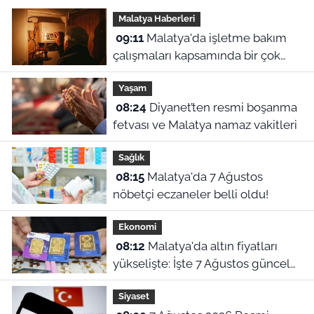
Malatya Haberleri
09:11
Malatya'da işletme bakım
çalışmaları kapsamında bir çok
ilçede planlı elektrik kesintileri
Yaşam
uygulanacak. Kesintilerin yap
08:24
Diyanet’ten resmi boşanma
fetvası ve Malatya namaz vakitleri
Sağlık
08:15
Malatya'da 7 Ağustos
nöbetçi eczaneler belli oldu!
Ekonomi
08:12
Malatya'da altın fiyatları
yükselişte: İşte 7 Ağustos güncel
piyasa ekranı!
Siyaset