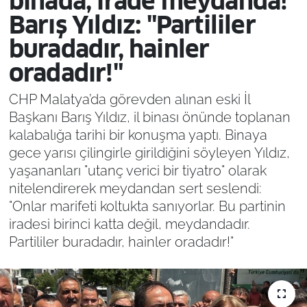
binada, irade meydanda!
Barış Yıldız: "Partililer
buradadır, hainler
oradadır!"
CHP Malatya’da görevden alınan eski İl
Başkanı Barış Yıldız, il binası önünde toplanan
kalabalığa tarihi bir konuşma yaptı. Binaya
gece yarısı çilingirle girildiğini söyleyen Yıldız,
yaşananları "utanç verici bir tiyatro" olarak
nitelendirerek meydandan sert seslendi:
"Onlar marifeti koltukta sanıyorlar. Bu partinin
iradesi birinci katta değil, meydandadır.
Partililer buradadır, hainler oradadır!"