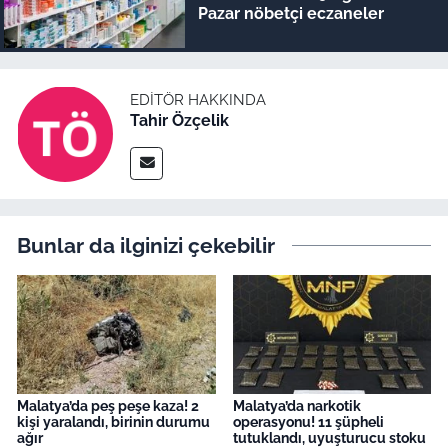
Pazar nöbetçi eczaneler
EDITÖR HAKKINDA
Tahir Özçelik
Bunlar da ilginizi çekebilir
Malatya’da peş peşe kaza! 2
Malatya’da narkotik
kişi yaralandı, birinin durumu
operasyonu! 11 şüpheli
ağır
tutuklandı, uyuşturucu stoku