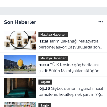
Son Haberler
Malatya Haberleri
11:15
Tarım Bakanlığı Malatya’da
personel alıyor: Başvurularda son
gün bugün!
Malatya Haberleri
10:10
TÜİK tersine göç haritasını
çizdi: Bütün Malatyalılar kütüğüne
dönse Doğu’nun megakenti
Yaşam
oluyor!
09:26
Gıybet etmenin günahı nasıl
temizlenir, helalleşmek şart mı? 9
Ağustos Malatya ezan vakitleri
Sağlık