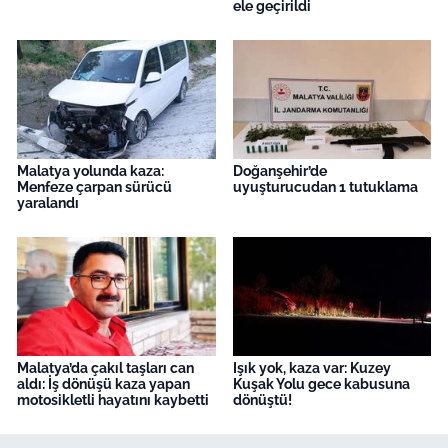
ele geçirildi
Malatya yolunda kaza:
Doğanşehir’de
Menfeze çarpan sürücü
uyuşturucudan 1 tutuklama
yaralandı
Malatya’da çakıl taşları can
Işık yok, kaza var: Kuzey
aldı: İş dönüşü kaza yapan
Kuşak Yolu gece kabusuna
motosikletli hayatını kaybetti
dönüştü!