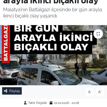
arayla ikinci bıçaklı olay
Malatya’nın Battalgazi ilçesinde bir gün arayla
ikinci bıçaklı olay yaşandı.
Paylaş
-
+
A
A
Tahir Özçelik
22.02.2026 - 22:28