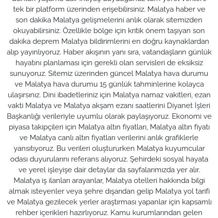
tek bir platform üzerinden erişebilirsiniz. Malatya haber ve
son dakika Malatya gelişmelerini anlık olarak sitemizden
okuyabilirsiniz. Özellikle bölge için kritik önem taşıyan son
dakika deprem Malatya bildirimlerini en doğru kaynaklardan
alıp yayınlıyoruz. Haber akışının yanı sıra, vatandaşların günlük
hayatını planlaması için gerekli olan servisleri de eksiksiz
sunuyoruz. Sitemiz üzerinden güncel Malatya hava durumu
ve Malatya hava durumu 15 günlük tahminlerine kolayca
ulaşırsınız. Dini ibadetleriniz için Malatya namaz vakitleri, ezan
vakti Malatya ve Malatya akşam ezanı saatlerini Diyanet İşleri
Başkanlığı verileriyle uyumlu olarak paylaşıyoruz. Ekonomi ve
piyasa takipçileri için Malatya altın fiyatları, Malatya altın fiyatı
ve Malatya canlı altın fiyatları verilerini anlık grafiklerle
yansıtıyoruz. Bu verileri oluştururken Malatya kuyumcular
odası duyurularını referans alıyoruz. Şehirdeki sosyal hayata
ve yerel işleyişe dair detaylar da sayfalarımızda yer alır.
Malatya iş ilanları arayanlar, Malatya otelleri hakkında bilgi
almak isteyenler veya şehre dışarıdan gelip Malatya yol tarifi
ve Malatya gezilecek yerler araştırması yapanlar için kapsamlı
rehber içerikleri hazırlıyoruz. Kamu kurumlarından gelen