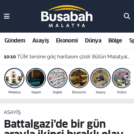
Gündem
Malatya Nöbetçi Eczaneler
Asayiş
Malatya Hava Durumu
Gündem
Asayiş
Ekonomi
Dünya
Bölge
S
Ekonomi
Malatya Namaz Vakitleri
10:10
TÜİK tersine göç haritasını çizdi: Bütün Malatyalılar kütüğüne dönse Doğu’nun megakenti oluyor!
Dünya
Malatya Trafik Yoğunluk Haritası
Bölge
Süper Lig Puan Durumu ve Fikstür
Malatya
Yaşam
Sağlık
Ekonomi
Asayiş
Kültür
Spor
Tüm Manşetler
ASAYIŞ
Resmi İlanlar
Son Dakika Haberleri
Battalgazi’de bir gün
Haber Arşivi