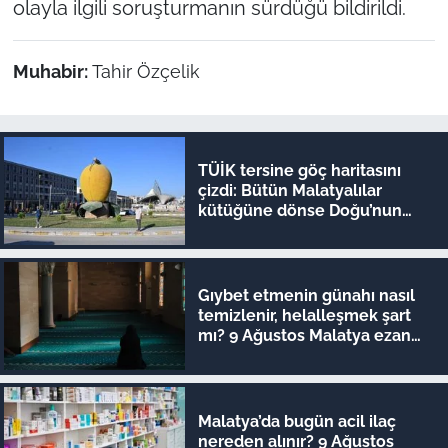
olayla ilgili soruşturmanın sürdüğü bildirildi.
Muhabir:
Tahir Özçelik
TÜİK tersine göç haritasını
çizdi: Bütün Malatyalılar
kütüğüne dönse Doğu’nun
megakenti oluyor!
Gıybet etmenin günahı nasıl
temizlenir, helalleşmek şart
mı? 9 Ağustos Malatya ezan
vakitleri
Malatya’da bugün acil ilaç
nereden alınır? 9 Ağustos