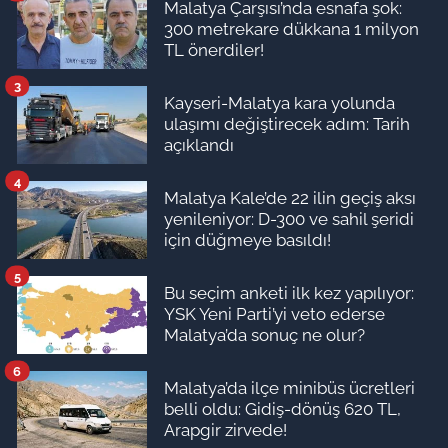
Malatya Çarşısı’nda esnafa şok:
300 metrekare dükkana 1 milyon
TL önerdiler!
3
Kayseri-Malatya kara yolunda
ulaşımı değiştirecek adım: Tarih
açıklandı
4
Malatya Kale’de 22 ilin geçiş aksı
yenileniyor: D-300 ve sahil şeridi
için düğmeye basıldı!
5
Bu seçim anketi ilk kez yapılıyor:
YSK Yeni Parti’yi veto ederse
Malatya’da sonuç ne olur?
6
Malatya’da ilçe minibüs ücretleri
belli oldu: Gidiş-dönüş 620 TL,
Arapgir zirvede!