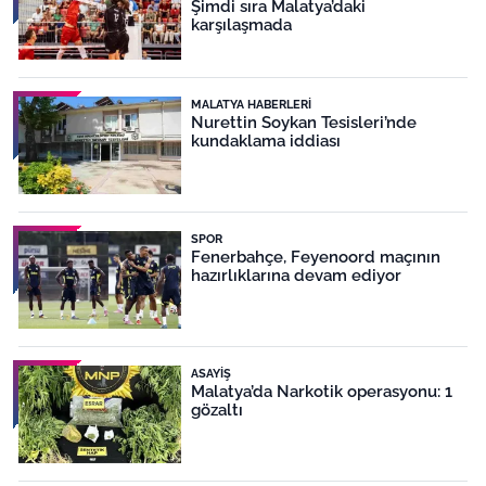
Şimdi sıra Malatya’daki
karşılaşmada
MALATYA HABERLERI
Nurettin Soykan Tesisleri’nde
kundaklama iddiası
SPOR
Fenerbahçe, Feyenoord maçının
hazırlıklarına devam ediyor
ASAYIŞ
Malatya’da Narkotik operasyonu: 1
gözaltı