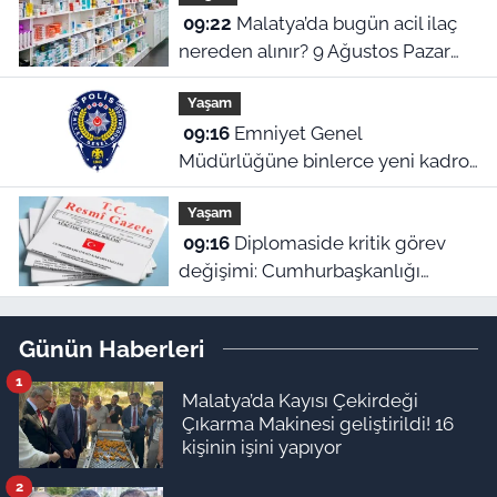
09:22
Malatya’da bugün acil ilaç
nereden alınır? 9 Ağustos Pazar
nöbetçi eczaneler
Yaşam
09:16
Emniyet Genel
Müdürlüğüne binlerce yeni kadro!
Cumhurbaşkanlığı Kararı Resmi
Yaşam
Gazete’de
09:16
Diplomaside kritik görev
değişimi: Cumhurbaşkanlığı
kararıyla yeni büyükelçi atamaları
yapıldı!
Günün Haberleri
1
Malatya’da Kayısı Çekirdeği
Çıkarma Makinesi geliştirildi! 16
kişinin işini yapıyor
2