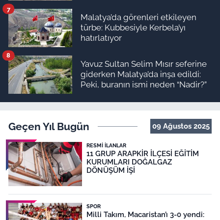
7
Malatya’da görenleri etkileyen
türbe: Kubbesiyle Kerbela’yı
hatırlatıyor
8
Yavuz Sultan Selim Mısır seferine
giderken Malatya’da inşa edildi:
Peki, buranın ismi neden “Nadir?”
Geçen Yıl Bugün
09 Ağustos 2025
RESMI İLANLAR
11 GRUP ARAPKİR İLÇESİ EĞİTİM
KURUMLARI DOĞALGAZ
DÖNÜŞÜM İŞİ
SPOR
Milli Takım, Macaristan’ı 3-0 yendi: