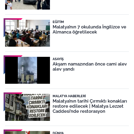
EĞITIM
Malatya’nın 7 okulunda İngilizce ve
Almanca öğretilecek
ASAYIŞ
Akşam namazından önce cami alev
alev yandı
MALATYA HABERLERI
Malatya’nın tarihi Çırmıktı konakları
restore edilecek | Malatya Lezzet
Caddesi’nde restorasyon
DÜNYA