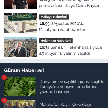
perde arkası: İtfaiye Daire Başkanı
en büyük hatayı açıkladı
Malatya Haberleri
16:55
6 Ağustos 2026’da
Malatya’da vefat edenler
Hekimhan Haberleri
16:34
Sami Er: Hekimhan’a 2 yılda
4.5 milyar TL yatırım yapıldı
Günün Haberleri
1
Dünyanın en sağlıklı gıdası seçildi:
Türkiye'de yetişiyor ama kimse
yüzüne bakmıyor
2
Malatya’da Kayısı Çekirdeği