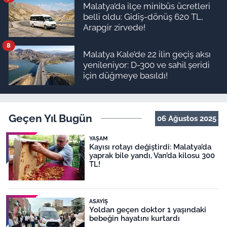
Malatya’da ilçe minibüs ücretleri
belli oldu: Gidiş-dönüş 620 TL,
Arapgir zirvede!
8
Malatya Kale’de 22 ilin geçiş aksı
yenileniyor: D-300 ve sahil şeridi
için düğmeye basıldı!
Geçen Yıl Bugün
06 Ağustos 2025
YAŞAM
Kayısı rotayı değiştirdi: Malatya’da
yaprak bile yandı, Van’da kilosu 300
TL!
ASAYIŞ
Yoldan geçen doktor 1 yaşındaki
bebeğin hayatını kurtardı