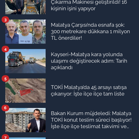
Çıkarma Makinesi geliştirildi! 16
kişinin işini yapıyor
3
Malatya Çarşısı’nda esnafa şok:
300 metrekare dükkana 1 milyon
TL önerdiler!
4
Kayseri-Malatya kara yolunda
ulaşımı değiştirecek adım: Tarih
açıklandı
5
TOKİ Malatya’da 45 arsayı satışa
çıkarıyor: İşte ilçe ilçe tam liste
6
Bakan Kurum müjdeledi: Malatya
TOKİ konut teslim süreci başlıyor!
İşte ilçe ilçe teslimat takvimi ve
ödeme planı
7