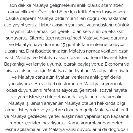
son dakika Malatya gelişmelerini anlık olarak sitemizden
okuyabilirsiniz. Özellikle bölge için kritik önem taşıyan son
dakika deprem Malatya bildirimlerini en doğru kaynaklardan
alıp yayınlıyoruz. Haber akışının yanı sıra, vatandaşların günlük
hayatını planlaması için gerekli olan servisleri de eksiksiz
sunuyoruz. Sitemiz üzerinden güncel Malatya hava durumu
ve Malatya hava durumu 15 günlük tahminlerine kolayca
ulaşırsınız. Dini ibadetleriniz için Malatya namaz vakitleri, ezan
vakti Malatya ve Malatya akşam ezanı saatlerini Diyanet İşleri
Başkanlığı verileriyle uyumlu olarak paylaşıyoruz. Ekonomi ve
piyasa takipçileri için Malatya altın fiyatları, Malatya altın fiyatı
ve Malatya canlı altın fiyatları verilerini anlık grafiklerle
yansıtıyoruz. Bu verileri oluştururken Malatya kuyumcular
odası duyurularını referans alıyoruz. Şehirdeki sosyal hayata
ve yerel işleyişe dair detaylar da sayfalarımızda yer alır.
Malatya iş ilanları arayanlar, Malatya otelleri hakkında bilgi
almak isteyenler veya şehre dışarıdan gelip Malatya yol tarifi
ve Malatya gezilecek yerler araştırması yapanlar için kapsamlı
rehber içerikleri hazırlıyoruz. Kamu kurumlarından gelen
resmi açıklamaları ve Malatya valisi duyurularını da doğrudan