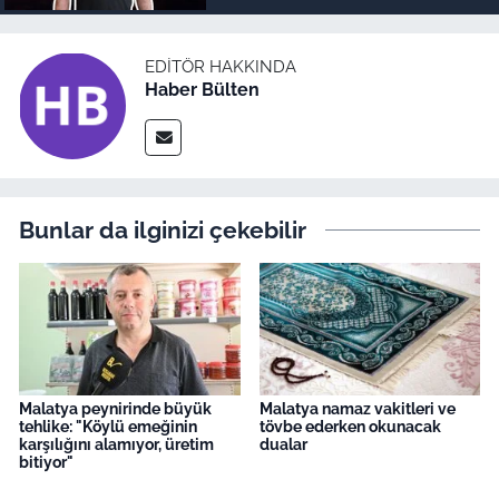
EDITÖR HAKKINDA
Haber Bülten
Bunlar da ilginizi çekebilir
Malatya peynirinde büyük
Malatya namaz vakitleri ve
tehlike: "Köylü emeğinin
tövbe ederken okunacak
karşılığını alamıyor, üretim
dualar
bitiyor"