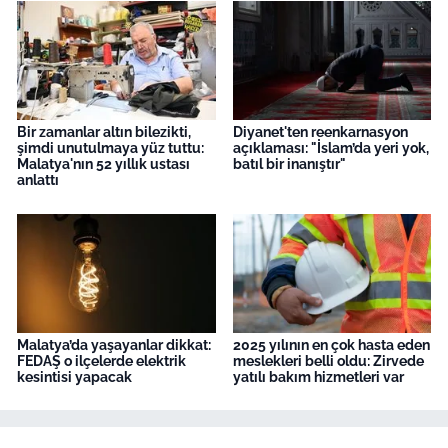
Bir zamanlar altın bilezikti,
Diyanet'ten reenkarnasyon
şimdi unutulmaya yüz tuttu:
açıklaması: "İslam’da yeri yok,
Malatya'nın 52 yıllık ustası
batıl bir inanıştır"
anlattı
Malatya’da yaşayanlar dikkat:
2025 yılının en çok hasta eden
FEDAŞ o ilçelerde elektrik
meslekleri belli oldu: Zirvede
kesintisi yapacak
yatılı bakım hizmetleri var