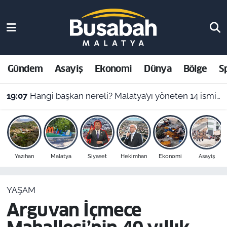
Gündem
Malatya Nöbetçi Eczaneler
Asayiş
Malatya Hava Durumu
Gündem
Asayiş
Ekonomi
Dünya
Bölge
S
Ekonomi
Malatya Namaz Vakitleri
19:07
Hangi başkan nereli? Malatya’yı yöneten 14 ismin şaşırtan memleket haritası
Dünya
Malatya Trafik Yoğunluk Haritası
Bölge
Süper Lig Puan Durumu ve Fikstür
Yazıhan
Malatya
Siyaset
Hekimhan
Ekonomi
Asayiş
Spor
Tüm Manşetler
YAŞAM
Resmi İlanlar
Son Dakika Haberleri
Arguvan İçmece
Haber Arşivi