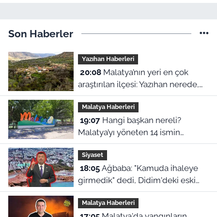
Son Haberler
Yazıhan Haberleri
20:08
Malatya’nın yeri en çok
araştırılan ilçesi: Yazıhan nerede,
Malatya’nın neresinde kalıyor?
Malatya Haberleri
19:07
Hangi başkan nereli?
Malatya’yı yöneten 14 ismin
şaşırtan memleket haritası
Siyaset
18:05
Ağbaba: "Kamuda ihaleye
girmedik" dedi, Didim'deki eski
ihale iddiaları yeniden gündeme
Malatya Haberleri
geldi
17:05
Malatya'da yangınların