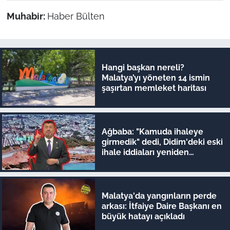
Muhabir:
Haber Bülten
Hangi başkan nereli?
Malatya’yı yöneten 14 ismin
şaşırtan memleket haritası
Ağbaba: "Kamuda ihaleye
girmedik" dedi, Didim'deki eski
ihale iddiaları yeniden
gündeme geldi
Malatya'da yangınların perde
arkası: İtfaiye Daire Başkanı en
büyük hatayı açıkladı