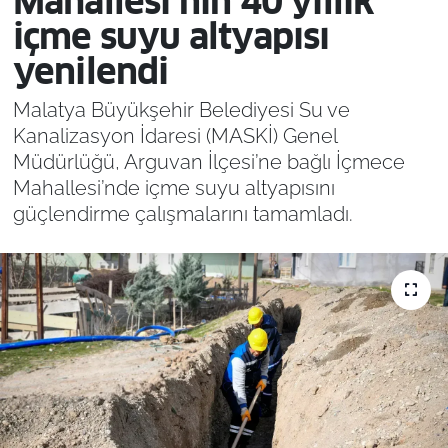
Mahallesi’nin 40 yıllık
içme suyu altyapısı
yenilendi
Malatya Büyükşehir Belediyesi Su ve
Kanalizasyon İdaresi (MASKİ) Genel
Müdürlüğü, Arguvan İlçesi’ne bağlı İçmece
Mahallesi’nde içme suyu altyapısını
güçlendirme çalışmalarını tamamladı.