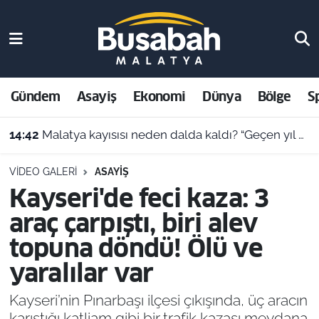
Gündem
Malatya Nöbetçi Eczaneler
Asayiş
Malatya Hava Durumu
Gündem
Asayiş
Ekonomi
Dünya
Bölge
S
Ekonomi
Malatya Namaz Vakitleri
14:42
Malatya kayısısı neden dalda kaldı? “Geçen yıl 400 TL’ydi, bu yıl 230 lira!”
Dünya
Malatya Trafik Yoğunluk Haritası
VIDEO GALERI
ASAYIŞ
Kayseri'de feci kaza: 3
Bölge
Süper Lig Puan Durumu ve Fikstür
araç çarpıştı, biri alev
Spor
Tüm Manşetler
topuna döndü! Ölü ve
yaralılar var
Resmi İlanlar
Son Dakika Haberleri
Kayseri’nin Pınarbaşı ilçesi çıkışında, üç aracın
Haber Arşivi
karıştığı katliam gibi bir trafik kazası meydana