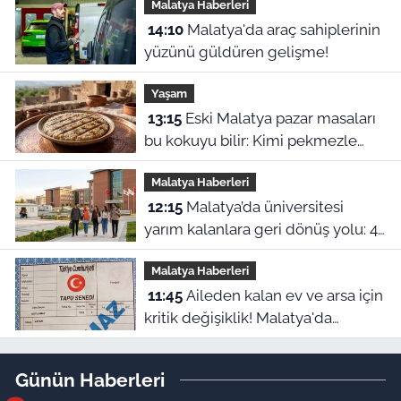
Malatya Haberleri
14:10
Malatya'da araç sahiplerinin
yüzünü güldüren gelişme!
Yaşam
13:15
Eski Malatya pazar masaları
bu kokuyu bilir: Kimi pekmezle
yedi kimi yağla, işte o harle
Malatya Haberleri
12:15
Malatya’da üniversitesi
yarım kalanlara geri dönüş yolu: 4
aylık başvuru süresi başladı!
Malatya Haberleri
11:45
Aileden kalan ev ve arsa için
kritik değişiklik! Malatya'da
mirasçılar ne yapacak?
Günün Haberleri