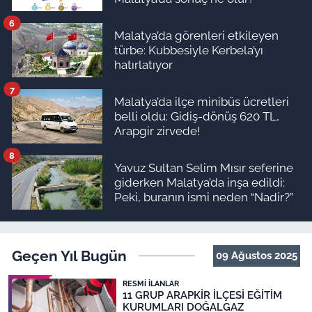
6
Malatya’da görenleri etkileyen
türbe: Kubbesiyle Kerbela’yı
hatırlatıyor
7
Malatya’da ilçe minibüs ücretleri
belli oldu: Gidiş-dönüş 620 TL,
Arapgir zirvede!
8
Yavuz Sultan Selim Mısır seferine
giderken Malatya’da inşa edildi:
Peki, buranın ismi neden “Nadir?”
Geçen Yıl Bugün
09 Ağustos 2025
RESMI İLANLAR
11 GRUP ARAPKİR İLÇESİ EĞİTİM
KURUMLARI DOĞALGAZ