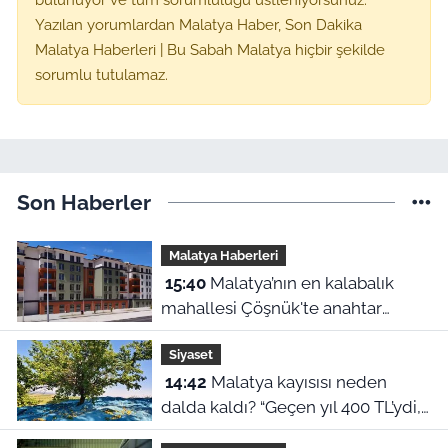
Yazılan yorumlardan Malatya Haber, Son Dakika
Malatya Haberleri | Bu Sabah Malatya hiçbir şekilde
sorumlu tutulamaz.
Son Haberler
Malatya Haberleri
15:40
Malatya’nın en kalabalık
mahallesi Çöşnük'te anahtar
teslimi ne zaman?
Siyaset
14:42
Malatya kayısısı neden
dalda kaldı? “Geçen yıl 400 TL’ydi,
bu yıl 230 lira!”