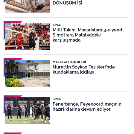
DÖNÜŞÜM İŞİ
SPOR
Milli Takım, Macaristan’ı 3-0 yendi:
Şimdi sıra Malatya’daki
karşılaşmada
MALATYA HABERLERI
Nurettin Soykan Tesisleri’nde
kundaklama iddiası
SPOR
Fenerbahçe, Feyenoord maçının
hazırlıklarına devam ediyor