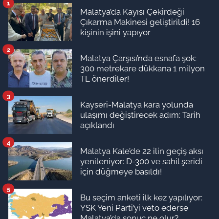
1
Malatya’da Kayısı Çekirdeği
Çıkarma Makinesi geliştirildi! 16
kişinin işini yapıyor
2
Malatya Çarşısı’nda esnafa şok:
300 metrekare dükkana 1 milyon
TL önerdiler!
3
Kayseri-Malatya kara yolunda
ulaşımı değiştirecek adım: Tarih
açıklandı
4
Malatya Kale’de 22 ilin geçiş aksı
yenileniyor: D-300 ve sahil şeridi
için düğmeye basıldı!
5
Bu seçim anketi ilk kez yapılıyor:
YSK Yeni Parti’yi veto ederse
Malatya’da sonuç ne olur?