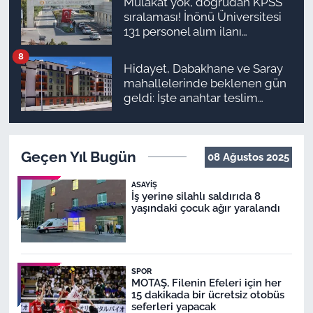
Mülakat yok, doğrudan KPSS
sıralaması! İnönü Üniversitesi
131 personel alım ilanı
yayımlandı
8
Hidayet, Dabakhane ve Saray
mahallelerinde beklenen gün
geldi: İşte anahtar teslim
programı
Geçen Yıl Bugün
08 Ağustos 2025
ASAYIŞ
İş yerine silahlı saldırıda 8
yaşındaki çocuk ağır yaralandı
SPOR
MOTAŞ, Filenin Efeleri için her
15 dakikada bir ücretsiz otobüs
seferleri yapacak