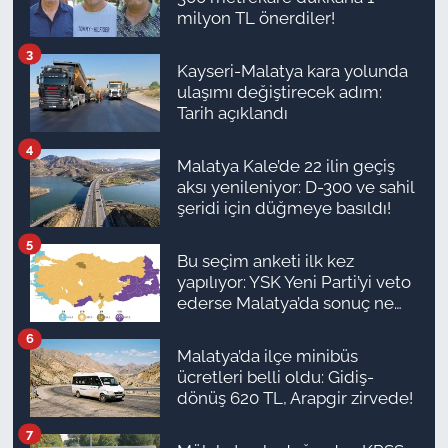
milyon TL önerdiler!
3
Kayseri-Malatya kara yolunda
ulaşımı değiştirecek adım:
Tarih açıklandı
4
Malatya Kale’de 22 ilin geçiş
aksı yenileniyor: D-300 ve sahil
şeridi için düğmeye basıldı!
5
Bu seçim anketi ilk kez
yapılıyor: YSK Yeni Parti’yi veto
ederse Malatya’da sonuç ne
olur?
6
Malatya’da ilçe minibüs
ücretleri belli oldu: Gidiş-
dönüş 620 TL, Arapgir zirvede!
7