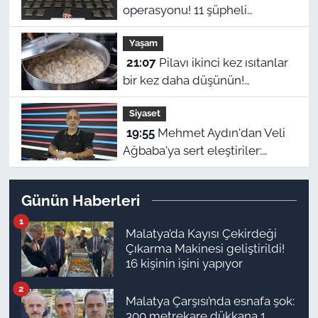
operasyonu! 11 şüpheli
tutuklandı, uyuşturucu stoku
Yaşam
ele geçirildi
21:07
Pilavı ikinci kez ısıtanlar
bir kez daha düşünün!
Zehirlenme riski var
Siyaset
19:55
Mehmet Aydın'dan Veli
Ağbaba'ya sert eleştiriler:
"Kimse hukukun üzerinde
değil"
Günün Haberleri
1
Malatya’da Kayısı Çekirdeği
Çıkarma Makinesi geliştirildi!
16 kişinin işini yapıyor
2
Malatya Çarşısı’nda esnafa şok:
300 metrekare dükkana 1