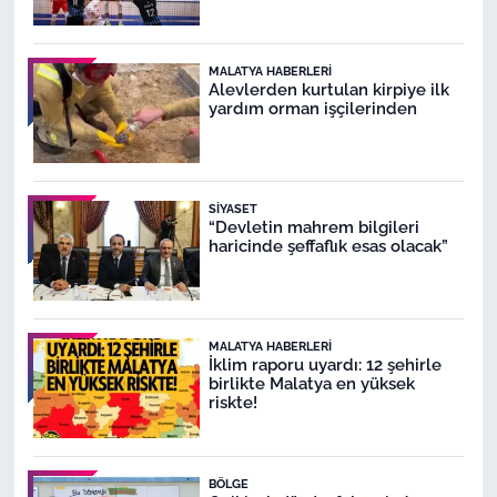
MALATYA HABERLERI
Alevlerden kurtulan kirpiye ilk
yardım orman işçilerinden
SIYASET
“Devletin mahrem bilgileri
haricinde şeffaflık esas olacak”
MALATYA HABERLERI
İklim raporu uyardı: 12 şehirle
birlikte Malatya en yüksek
riskte!
BÖLGE