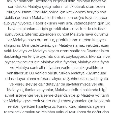
tek bir platform üzerinden erişebilirsiniz. Malatya haber ve
son dakika Malatya gelişmelerini anlık olarak sitemizden
okuyabilirsiniz. Özellikle bölge için kritik önem taşıyan son
dakika deprem Malatya bildirimlerini en doğru kaynaklardan
alıp yayınlıyoruz. Haber akışının yanı sıra, vatandaşların günlük
hayatını planlaması için gerekli olan servisleri de eksiksiz
sunuyoruz. Sitemiz üzerinden güncel Malatya hava durumu
ve Malatya hava durumu 15 günlük tahminlerine kolayca
ulaşırsınız. Dini ibadetleriniz için Malatya namaz vakitleri, ezan
vakti Malatya ve Malatya akşam ezanı saatlerini Diyanet İşleri
Başkanlığı verileriyle uyumlu olarak paylaşıyoruz. Ekonomi ve
piyasa takipçileri için Malatya altın fiyatları, Malatya altın fiyatı
ve Malatya canlı altın fiyatları verilerini anlık grafiklerle
yansıtıyoruz. Bu verileri oluştururken Malatya kuyumcular
odası duyurularını referans alıyoruz. Şehirdeki sosyal hayata
ve yerel işleyişe dair detaylar da sayfalarımızda yer alır.
Malatya iş ilanları arayanlar, Malatya otelleri hakkında bilgi
almak isteyenler veya şehre dışarıdan gelip Malatya yol tarifi
ve Malatya gezilecek yerler araştırması yapanlar için kapsamlı
rehber içerikleri hazırlıyoruz. Kamu kurumlarından gelen
resmi açıklamaları ve Malatya valisi duyurularını da doğrudan