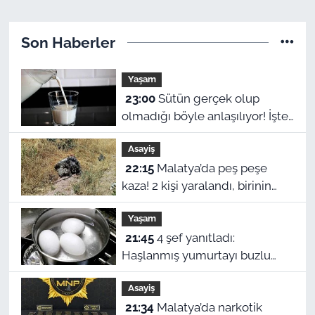
Son Haberler
Yaşam
23:00
Sütün gerçek olup
olmadığı böyle anlaşılıyor! İşte
o yöntem
Asayiş
22:15
Malatya’da peş peşe
kaza! 2 kişi yaralandı, birinin
durumu ağır
Yaşam
21:45
4 şef yanıtladı:
Haşlanmış yumurtayı buzlu
suya almak neden şart?
Asayiş
21:34
Malatya’da narkotik