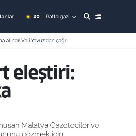
°
20
lanlar
Battalgazi
na alındı! Vali Yavuz'dan çağrı
 eleştiri:
ka
nuşan Malatya Gazeteciler ve
rununu çözmek için