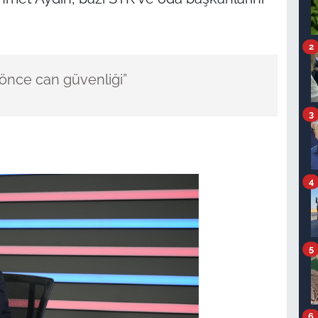
2
, önce can güvenliği”
3
4
5
6