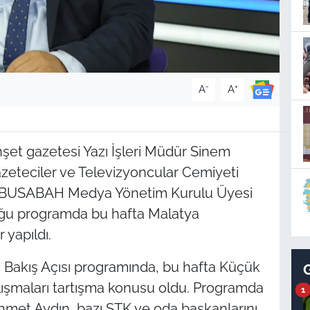
-
+
A
A
t gazetesi Yazı İşleri Müdür Sinem
zeteciler ve Televizyoncular Cemiyeti
 BUSABAH Medya Yönetim Kurulu Üyesi
ğu programda bu hafta Malatya
 yapıldı.
Bakış Açısı programında, bu hafta Küçük
alışmaları tartışma konusu oldu. Programda
1
et Aydın, bazı STK ve oda başkanlarını