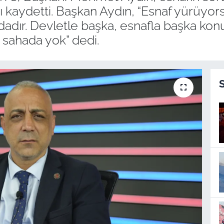
ı kaydetti. Başkan Aydın, “Esnaf yürüyo
adır. Devletle başka, esnafla başka ko
 sahada yok” dedi.