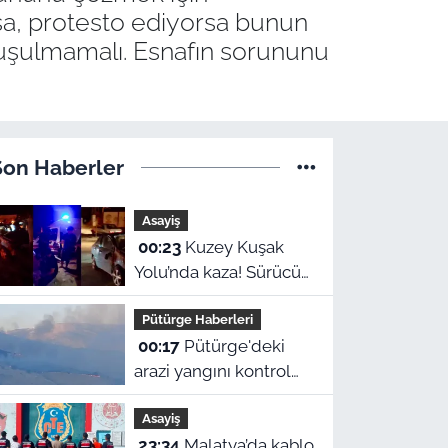
rsa, protesto ediyorsa bunun
nuşulmamalı. Esnafın sorununu
Son Haberler
Asayiş
00:23
Kuzey Kuşak
Yolu’nda kaza! Sürücü
hastaneye kaldırıldı
Pütürge Haberleri
00:17
Pütürge'deki
arazi yangını kontrol
altına alındı! Vali
Asayiş
Yavuz'dan çağrı
23:34
Malatya’da kablo