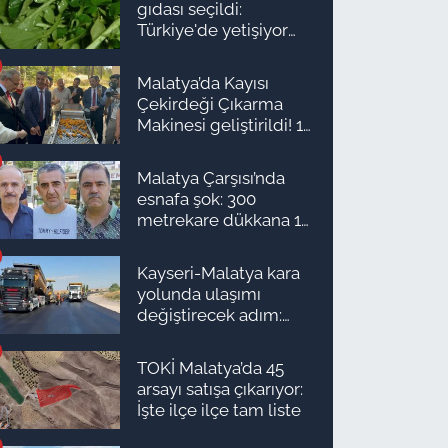
gıdası seçildi:
Türkiye'de yetişiyor
ama kimse yüzüne
bakmıyor
Malatya’da Kayısı
Çekirdeği Çıkarma
Makinesi geliştirildi! 16
kişinin işini yapıyor
Malatya Çarşısı’nda
esnafa şok: 300
metrekare dükkana 1
milyon TL önerdiler!
Kayseri-Malatya kara
yolunda ulaşımı
değiştirecek adım:
Tarih açıklandı
TOKİ Malatya’da 45
arsayı satışa çıkarıyor:
İşte ilçe ilçe tam liste