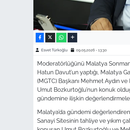
Esvet Türkoğlu
09.05.2026 - 13:30
Moderatörlüğünü Malatya Sonmanşe
Hatun Davut’un yaptığı, Malatya Ga
(MGTC) Başkanı Mehmet Aydın ve
Umut Bozkurtoğlu’nun konuk oldu
gündemine ilişkin değerlendirmeler
Malatya’da gündemi değerlendiren 
Sanayi Sitesinin tahliye ve yıkım ç
konuşan Umut Bozkurtoğlu ve Mehm