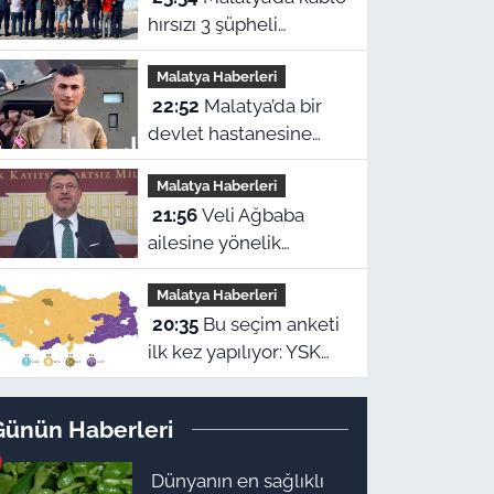
hırsızı 3 şüpheli
suçüstü yakalanarak
Malatya Haberleri
tutuklandı
22:52
Malatya’da bir
devlet hastanesine
ismi verilen Eyüp
Malatya Haberleri
Hacıoğlu kimdir? İşte
21:56
Veli Ağbaba
duygu dolu hikayesi
ailesine yönelik
suçlamalara tepki
Malatya Haberleri
gösterdi: “Zehir olsun”
20:35
Bu seçim anketi
ilk kez yapılıyor: YSK
Yeni Parti’yi veto
ederse Malatya’da
Günün Haberleri
sonuç ne olur?
Dünyanın en sağlıklı