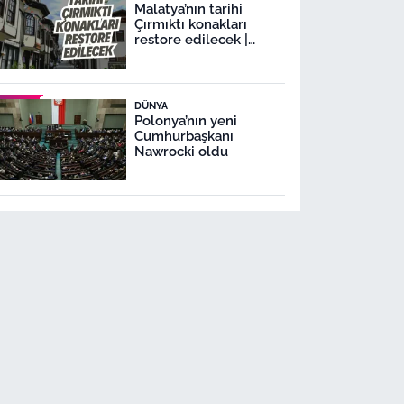
Malatya’nın tarihi
Çırmıktı konakları
restore edilecek |
Malatya Lezzet
Caddesi’nde
restorasyon
DÜNYA
Polonya’nın yeni
Cumhurbaşkanı
Nawrocki oldu