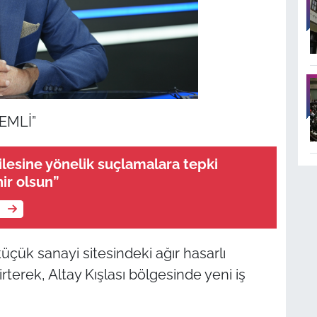
EMLİ”
ilesine yönelik suçlamalara tepki
ir olsun”
e
ük sanayi sitesindeki ağır hasarlı
terek, Altay Kışlası bölgesinde yeni iş