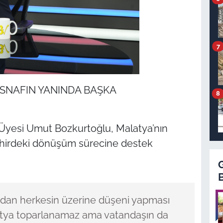
7
 ESNAFIN YANINDA BAŞKA
8
esi Umut Bozkurtoğlu, Malatya’nın
ehirdeki dönüşüm sürecine destek
ından herkesin üzerine düşeni yapması
atya toparlanamaz ama vatandaşın da