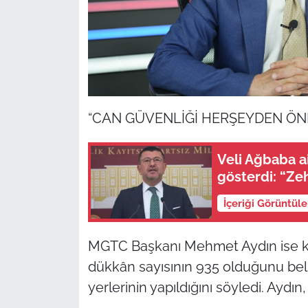
“CAN GÜVENLİĞİ HERŞEYDEN ÖN
Veli Ağbaba a
gösterdi: “Zeh
İçeriği Görüntül
MGTC Başkanı Mehmet Aydın ise küç
dükkân sayısının 935 olduğunu belir
yerlerinin yapıldığını söyledi. Aydın,