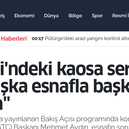
iş
Ekonomi
Dünya
Bölge
Spor
Resmi İ
 Haberleri
00:17
Pütürge'deki arazi yangını kontrol altı
i'ndeki kaosa sert
aşka esnafla baş
n"
 yayınlanan Bakış Açısı programında ko
GTC) Başkanı Mehmet Aydın, esnafın so