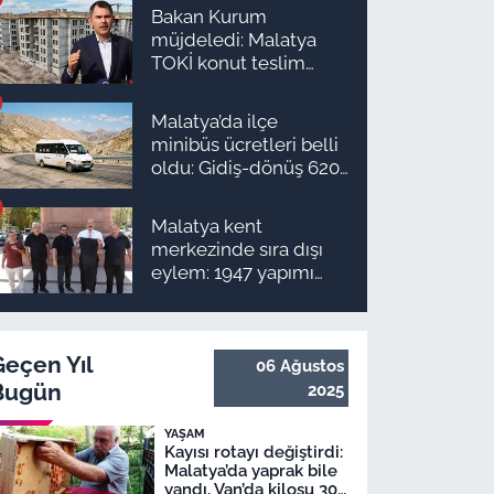
Bakan Kurum
müjdeledi: Malatya
TOKİ konut teslim
süreci başlıyor! İşte
ilçe ilçe teslimat
Malatya’da ilçe
takvimi ve ödeme
minibüs ücretleri belli
planı
oldu: Gidiş-dönüş 620
TL, Arapgir zirvede!
Malatya kent
merkezinde sıra dışı
eylem: 1947 yapımı
anıta pantolon
giydirmek istediler
Geçen Yıl
06 Ağustos
Bugün
2025
YAŞAM
Kayısı rotayı değiştirdi:
Malatya’da yaprak bile
yandı, Van’da kilosu 300