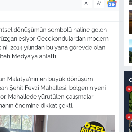
-
+
A
A
kentsel dönüşümün sembolü haline gelen
 rüzgarı esiyor. Gecekondulardan modern
ini, 2014 yılından bu yana görevde olan
bah Medya’ya anlattı.
dan Malatya'nın en büyük dönüşüm
apan Şehit Fevzi Mahallesi, bölgenin yeni
1
or. Mahallede yürütülen çalışmaları
manın önemine dikkat çekti.
2