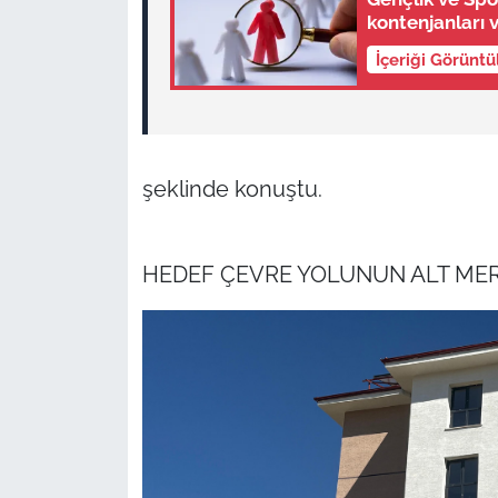
kontenjanları 
İçeriği Görünt
şeklinde konuştu.
HEDEF ÇEVRE YOLUNUN ALT ME