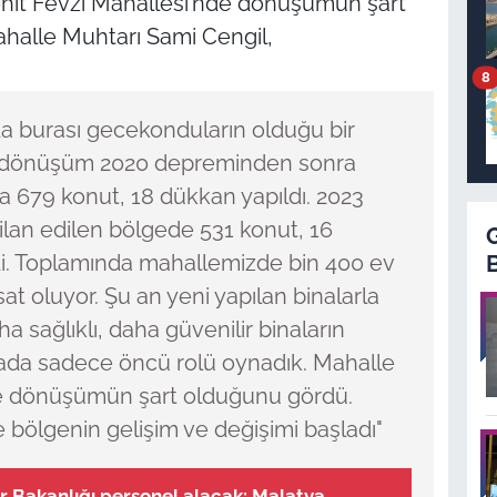
ehit Fevzi Mahallesi’nde dönüşümün şart
halle Muhtarı Sami Cengil,
8
a burası gecekonduların olduğu bir
de dönüşüm 2020 depreminden sonra
 679 konut, 18 dükkan yapıldı. 2023
lan edilen bölgede 531 konut, 16
ldi. Toplamında mahallemizde bin 400 ev
at oluyor. Şu an yeni yapılan binalarla
ha sağlıklı, daha güvenilir binaların
rada sadece öncü rolü oynadık. Mahalle
de dönüşümün şart olduğunu gördü.
e bölgenin gelişim ve değişimi başladı"
r Bakanlığı personel alacak: Malatya