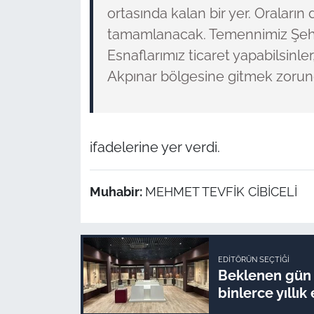
ortasında kalan bir yer. Oralar
tamamlanacak. Temennimiz Şehit
Esnaflarımız ticaret yapabilsinle
Akpınar bölgesine gitmek zorun
ifadelerine yer verdi.
Muhabir:
MEHMET TEVFİK CİBİCELİ
EDITÖRÜN SEÇTIĞI
Beklenen gün 
binlerce yıllık