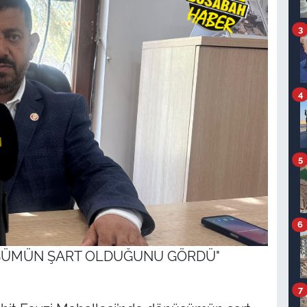
3
4
5
6
ŞÜMÜN ŞART OLDUĞUNU GÖRDÜ"
7