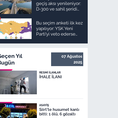
takvimi ve ödeme
geçiş aksı yenileniyor:
planı
D-300 ve sahil şeridi
için düğmeye basıldı!
Bu seçim anketi ilk kez
yapılıyor: YSK Yeni
Parti’yi veto ederse
Malatya’da sonuç ne
olur?
Geçen Yıl
07 Ağustos
Bugün
2025
RESMI İLANLAR
İHALE İLANI
ASAYIŞ
Siirt'te husumet kanlı
bitti: 1 ölü, 6 gözaltı