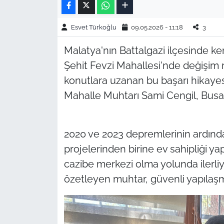
Esvet Türkoğlu
09.05.2026 - 11:18
3
Malatya'nın Battalgazi ilçesinde 
Şehit Fevzi Mahallesi'nde değişim
konutlara uzanan bu başarı hikayes
Mahalle Muhtarı Sami Cengil, Busa
2020 ve 2023 depremlerinin ardın
projelerinden birine ev sahipliği y
cazibe merkezi olma yolunda ilerliy
özetleyen muhtar, güvenli yapılaş