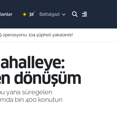
°
32
lanlar
Battalgazi
 operasyonu: 104 şüpheli yakalandı!
halleye:
len dönüşüm
 bu yana süregelen
lamda bin 400 konutun