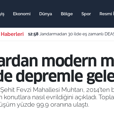
iş
Ekonomi
Dünya
Bölge
Spor
Resmi İ
 Haberleri
12:58
Jandarmadan 30 ilde eş zamanlı DEAŞ
ardan modern ma
’de depremle ge
. Şehit Fevzi Mahallesi Muhtarı, 2014’ten
nutlara nasıl evrildiğini açıkladı. Top
şüm yüzde 99.9 oranına ulaştı.