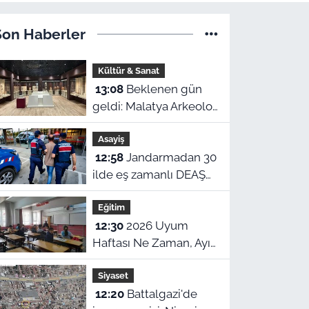
Son Haberler
Kültür & Sanat
13:08
Beklenen gün
geldi: Malatya Arkeoloji
Müzesinde binlerce
Asayiş
yıllık eserler görücüye
12:58
Jandarmadan 30
çıkıyor
ilde eş zamanlı DEAŞ
operasyonu: 104
Eğitim
şüpheli yakalandı!
12:30
2026 Uyum
Haftası Ne Zaman, Ayın
Kaçında Başlıyor? MEB
Siyaset
1. Sınıf ve Anaokulu
12:20
Battalgazi'de
Uyum Eğitimi Tarihleri