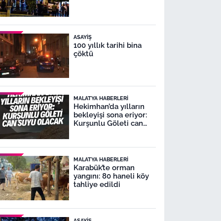
ASAYIŞ
100 yıllık tarihi bina
çöktü
MALATYA HABERLERI
Hekimhan’da yılların
bekleyişi sona eriyor:
Kurşunlu Göleti can
suyu olacak
MALATYA HABERLERI
Karabük’te orman
yangını: 80 haneli köy
tahliye edildi
ASAYIŞ