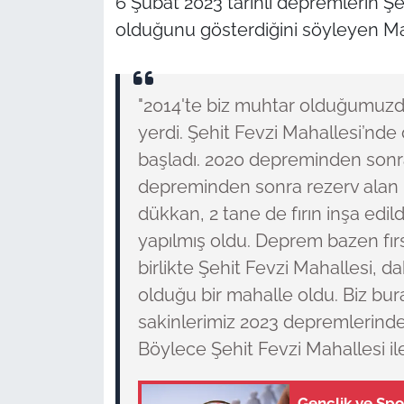
6 Şubat 2023 tarihli depremlerin Ş
olduğunu gösterdiğini söyleyen Ma
"2014'te biz muhtar olduğumuzd
yerdi. Şehit Fevzi Mahallesi’n
başladı. 2020 depreminden sonra
depreminden sonra rezerv alan i
dükkan, 2 tane de fırın inşa edi
yapılmış oldu. Deprem bazen fırs
birlikte Şehit Fevzi Mahallesi, da
olduğu bir mahalle oldu. Biz bu
sakinlerimiz 2023 depremlerin
Böylece Şehit Fevzi Mahallesi il
Gençlik ve Spo