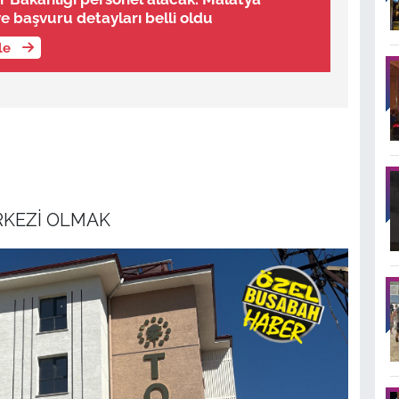
ve başvuru detayları belli oldu
üle
RKEZİ OLMAK