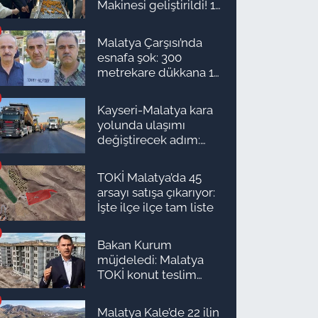
Makinesi geliştirildi! 16
kişinin işini yapıyor
Malatya Çarşısı’nda
esnafa şok: 300
metrekare dükkana 1
milyon TL önerdiler!
Kayseri-Malatya kara
yolunda ulaşımı
değiştirecek adım:
Tarih açıklandı
TOKİ Malatya’da 45
arsayı satışa çıkarıyor:
İşte ilçe ilçe tam liste
Bakan Kurum
müjdeledi: Malatya
TOKİ konut teslim
süreci başlıyor! İşte
ilçe ilçe teslimat
Malatya Kale’de 22 ilin