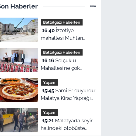
Son Haberler
Battalgazi Haberleri
16:40
İzzetiye
mahallesi Muhtarı
Aktaş: "Rezerv alan
Battalgazi Haberleri
teslimleri yıl sonunu
16:16
Selçuklu
bulur"
Mahallesi’ne çok
amaçlı tesis: Hem
Yaşam
taziyeevi hem kültür
15:45
Sami Er duyurdu:
merkezi
Malatya Kiraz Yaprağı
Sarması dünya birincisi
Yaşam
oldu
15:21
Malatya’da seyir
halindeki otobüste
güzergah değişti: