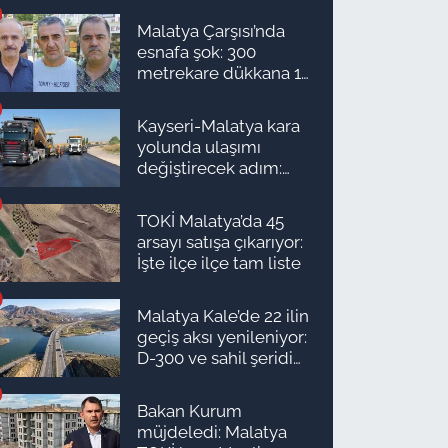
Malatya Çarşısı’nda
esnafa şok: 300
metrekare dükkana 1
milyon TL önerdiler!
Kayseri-Malatya kara
yolunda ulaşımı
değiştirecek adım:
Tarih açıklandı
TOKİ Malatya’da 45
arsayı satışa çıkarıyor:
İşte ilçe ilçe tam liste
Malatya Kale’de 22 ilin
geçiş aksı yenileniyor:
D-300 ve sahil şeridi
için düğmeye basıldı!
Bakan Kurum
müjdeledi: Malatya