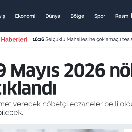
yiş
Ekonomi
Dünya
Bölge
Spor
Resmi İ
 Haberleri
16:16
Selçuklu Mahallesi’ne çok amaçlı tes
9 Mayıs 2026 nö
ıklandı
et verecek nöbetçi eczaneler belli oldu
ilecek.