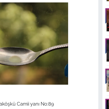
aköşkü Camii yanı No:89