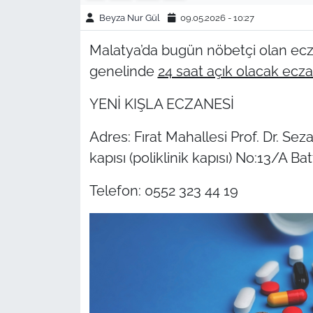
Beyza Nur Gül
09.05.2026 - 10:27
Malatya’da bugün nöbetçi olan ecza
genelinde
24 saat açık olacak ecz
YENİ KIŞLA ECZANESİ
Adres: Fırat Mahallesi Prof. Dr. Sez
kapısı (poliklinik kapısı) No:13/A B
Telefon: 0552 323 44 19