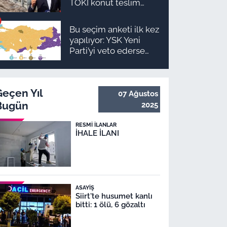
TOKİ konut teslim
süreci başlıyor! İşte
ilçe ilçe teslimat
Bu seçim anketi ilk kez
takvimi ve ödeme
yapılıyor: YSK Yeni
planı
Parti’yi veto ederse
Malatya’da sonuç ne
olur?
Geçen Yıl
07 Ağustos
Bugün
2025
RESMI İLANLAR
İHALE İLANI
ASAYIŞ
Siirt'te husumet kanlı
bitti: 1 ölü, 6 gözaltı