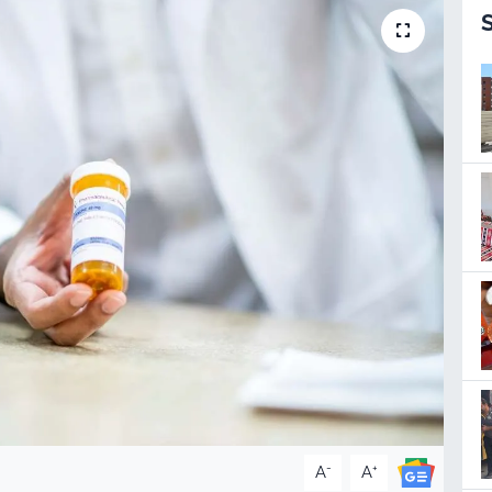
-
+
A
A