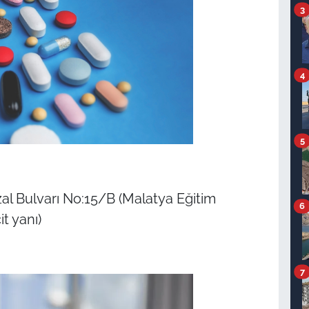
3
4
5
al Bulvarı No:15/B (Malatya Eğitim
6
t yanı)
7