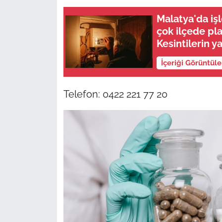
Malatya'da iş
çok ilçede pla
Kesintilerin y
İçeriği Görüntül
Telefon: 0422 221 77 20