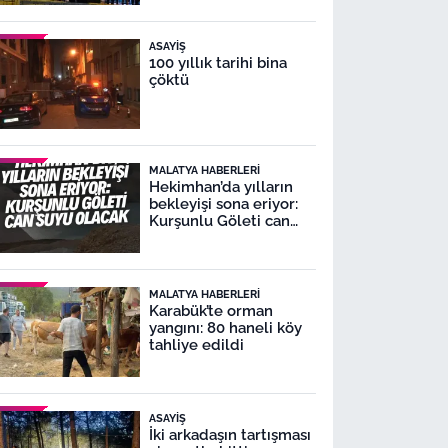
ASAYIŞ
100 yıllık tarihi bina
çöktü
MALATYA HABERLERI
Hekimhan’da yılların
bekleyişi sona eriyor:
Kurşunlu Göleti can
suyu olacak
MALATYA HABERLERI
Karabük’te orman
yangını: 80 haneli köy
tahliye edildi
ASAYIŞ
İki arkadaşın tartışması