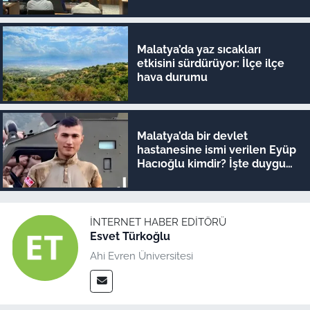
Malatya’da yaz sıcakları
etkisini sürdürüyor: İlçe ilçe
hava durumu
Malatya’da bir devlet
hastanesine ismi verilen Eyüp
Hacıoğlu kimdir? İşte duygu
dolu hikayesi
İNTERNET HABER EDITÖRÜ
Esvet Türkoğlu
Ahi Evren Üniversitesi