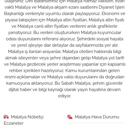
ulaşırsınız. Dini ibadetleriniz için Malatya namaz vakitleri, ezan
vakti Malatya ve Malatya akşam ezanı saatlerini Diyanet İşleri
Başkanlığı verileriyle uyumlu olarak paylaşıyoruz. Ekonomi ve
piyasa takipçileri için Malatya altın fiyatları, Malatya altın fiyatı
ve Malatya canlı altın fiyatları verilerini anlık grafiklerle
yansıtıyoruz. Bu verileri oluştururken Malatya kuyumcular
odası duyurularını referans alıyoruz. Şehirdeki sosyal hayata
ve yerel işleyişe dair detaylar da sayfalarımızda yer alır.
Malatya iş ilanları arayanlar, Malatya otelleri hakkında bilgi
almak isteyenler veya şehre dışarıdan gelip Malatya yol tarifi
ve Malatya gezilecek yerler araştırması yapanlar için kapsamlı
rehber içerikleri hazırlıyoruz. Kamu kurumlarından gelen
resmi açıklamaları ve Malatya valisi duyurularını da doğrudan
kamuoyuna aktarıyoruz. Bu Sabah Malatya, şehrin güvenilir
dijital haber ve bilgi kaynağı olarak yayın hayatına devam
ediyor.
Malatya Nöbetçi
Malatya Hava Durumu
Eczaneler