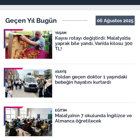
Geçen Yıl Bugün
06 Ağustos 2025
YAŞAM
Kayısı rotayı değiştirdi: Malatya’da
yaprak bile yandı, Van’da kilosu 300
TL!
ASAYIŞ
Yoldan geçen doktor 1 yaşındaki
bebeğin hayatını kurtardı
EĞITIM
Malatya’nın 7 okulunda İngilizce ve
Almanca öğretilecek