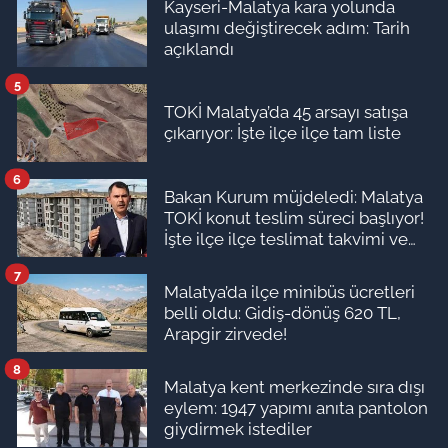
Kayseri-Malatya kara yolunda
ulaşımı değiştirecek adım: Tarih
açıklandı
5
TOKİ Malatya’da 45 arsayı satışa
çıkarıyor: İşte ilçe ilçe tam liste
6
Bakan Kurum müjdeledi: Malatya
TOKİ konut teslim süreci başlıyor!
İşte ilçe ilçe teslimat takvimi ve
ödeme planı
7
Malatya’da ilçe minibüs ücretleri
belli oldu: Gidiş-dönüş 620 TL,
Arapgir zirvede!
8
Malatya kent merkezinde sıra dışı
eylem: 1947 yapımı anıta pantolon
giydirmek istediler