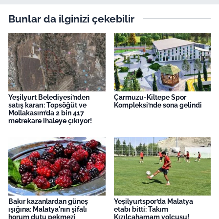
Bunlar da ilginizi çekebilir
Yeşilyurt Belediyesi’nden
Çarmuzu-Kiltepe Spor
satış kararı: Topsöğüt ve
Kompleksi’nde sona gelindi
Mollakasım’da 2 bin 417
metrekare ihaleye çıkıyor!
Bakır kazanlardan güneş
Yeşilyurtspor’da Malatya
ışığına: Malatya'nın şifalı
etabı bitti: Takım
horum dutu pekmezi
Kızılcahamam yolcusu!