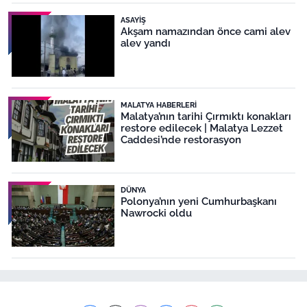
ASAYIŞ
Akşam namazından önce cami alev
alev yandı
MALATYA HABERLERI
Malatya’nın tarihi Çırmıktı konakları
restore edilecek | Malatya Lezzet
Caddesi’nde restorasyon
DÜNYA
Polonya’nın yeni Cumhurbaşkanı
Nawrocki oldu