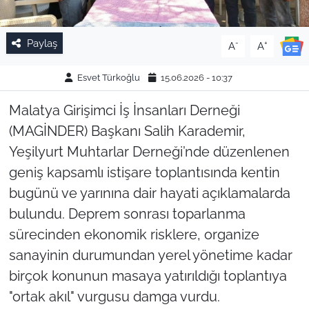
Paylaş
-
+
A
A
Esvet Türkoğlu
15.06.2026 - 10:37
Malatya Girişimci İş İnsanları Derneği
(MAGİNDER) Başkanı Salih Karademir,
Yeşilyurt Muhtarlar Derneği’nde düzenlenen
geniş kapsamlı istişare toplantısında kentin
bugünü ve yarınına dair hayati açıklamalarda
bulundu. Deprem sonrası toparlanma
sürecinden ekonomik risklere, organize
sanayinin durumundan yerel yönetime kadar
birçok konunun masaya yatırıldığı toplantıya
"ortak akıl" vurgusu damga vurdu.