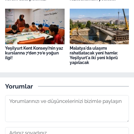
Yeşilyurt Kent Konseyi’nin yaz
Malatya'da ulaşımı
kurslarına 7’den 70’e yoğun
rahatlatacak yeni hamle:
ilgi!
Yeşilyurt'a iki yeni köprü
yapılacak
Yorumlar