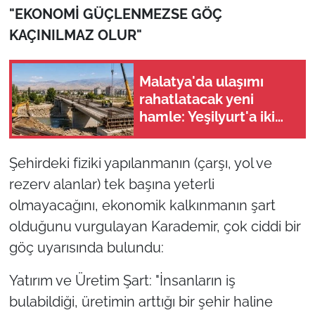
"EKONOMİ GÜÇLENMEZSE GÖÇ
KAÇINILMAZ OLUR"
Malatya'da ulaşımı
rahatlatacak yeni
hamle: Yeşilyurt'a iki
yeni köprü yapılacak
Şehirdeki fiziki yapılanmanın (çarşı, yol ve
rezerv alanlar) tek başına yeterli
olmayacağını, ekonomik kalkınmanın şart
olduğunu vurgulayan Karademir, çok ciddi bir
göç uyarısında bulundu:
Yatırım ve Üretim Şart: "İnsanların iş
bulabildiği, üretimin arttığı bir şehir haline