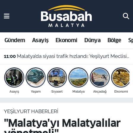
Gündem
Malatya Nöbetçi Eczaneler
Asayiş
Malatya Hava Durumu
Gündem
Asayiş
Ekonomi
Dünya
Bölge
S
Ekonomi
Malatya Namaz Vakitleri
11:00
Malatya’da siyasi trafik hızlandı: Yeşilyurt Meclisinde CHP’li üyeden istifa!
Dünya
Malatya Trafik Yoğunluk Haritası
Bölge
Süper Lig Puan Durumu ve Fikstür
Asayiş
Yaşam
Siyaset
Malatya
Akçadağ
Ekonomi
Spor
Tüm Manşetler
YEŞILYURT HABERLERI
Resmi İlanlar
Son Dakika Haberleri
"Malatya'yı Malatyalılar
Haber Arşivi