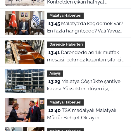
Kontrolden çıkan hafriyat
kamyonu evin içine girdi!
Malatya Haberleri
13:45
Malatya'da kaç dernek var?
En fazla hangi ilçede? Vali Yavuz
tek tek açıkladı
Darende Haberleri
13:41
Darende’de asırlık mutfak
mesaisi: pekmez kazanları şifa için
kaynıyor
Asayiş
13:29
Malatya Çöşnük’te şantiye
kazası: Yüksekten düşen işçi
yaralandı
Malatya Haberleri
12:40
TSK madalyalı Malatyalı
Müdür Behçet Oktay'ın
dosyasında FETÖ şüphesi! Bakan