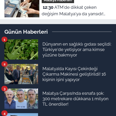
Malatya Haberleri
Akın Gürlek devrede
12:30
ATM'de dikkat çeken
değişim Malatya'ya da yansıdı!
Para çekenler bunu fark edecek
Günün Haberleri
1
Dünyanın en sağlıklı gıdası seçildi:
Türkiye'de yetişiyor ama kimse
yüzüne bakmıyor
2
Malatya’da Kayısı Çekirdeği
Çıkarma Makinesi geliştirildi! 16
kişinin işini yapıyor
3
Malatya Çarşısı’nda esnafa şok:
300 metrekare dükkana 1 milyon
TL önerdiler!
4