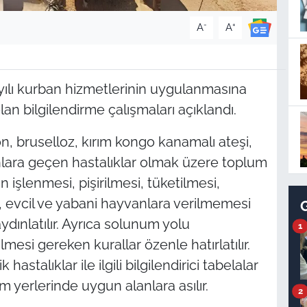
-
+
A
A
ılı kurban hizmetlerinin uygulanmasına
an bilgilendirme çalışmaları açıklandı.
on, bruselloz, kırım kongo kanamalı ateşi,
nlara geçen hastalıklar olmak üzere toplum
 işlenmesi, pişirilmesi, tüketilmesi,
sı, evcil ve yabani hayvanlara verilmemesi
dınlatılır. Ayrıca solunum yolu
1
mesi gereken kurallar özenle hatırlatılır.
talıklar ile ilgili bilgilendirici tabelalar
m yerlerinde uygun alanlara asılır.
2