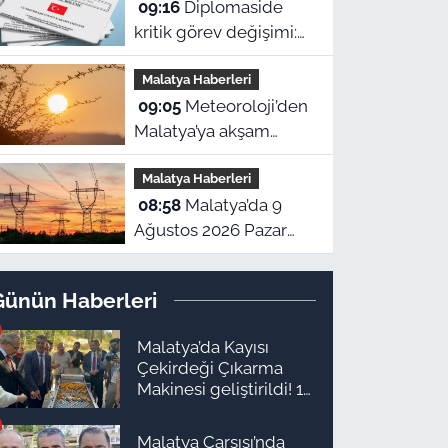
09:16
Diplomaside
Kararı Resmi Gazete’de
kritik görev değişimi:
Cumhurbaşkanlığı
Malatya Haberleri
kararıyla yeni
09:05
Meteoroloji’den
büyükelçi atamaları
Malatya’ya akşam
yapıldı!
saatleri için uyarı!
Malatya Haberleri
Bugün hava nasıl
08:58
Malatya’da 9
olacak?
Ağustos 2026 Pazar
elektrik kesintisi! İşte
ilçe ilçe kesinti
Günün Haberleri
yaşanacak mahalleler
Malatya’da Kayısı
Çekirdeği Çıkarma
Makinesi geliştirildi! 16
kişinin işini yapıyor
Malatya Çarşısı’nda