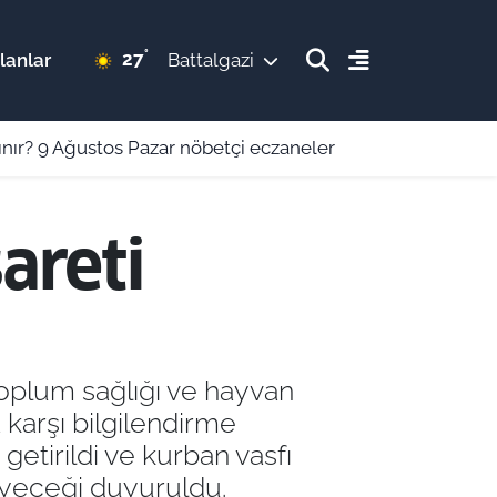
°
27
lanlar
Battalgazi
ınır? 9 Ağustos Pazar nöbetçi eczaneler
areti
toplum sağlığı ve hayvan
a karşı bilgilendirme
etirildi ve kurban vasfı
meyeceği duyuruldu.