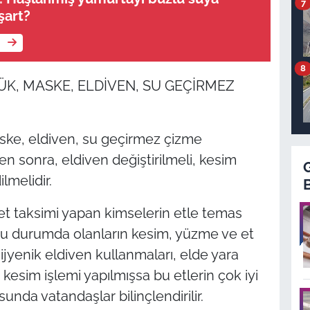
7
şart?
e
8
K, MASKE, ELDİVEN, SU GEÇİRMEZ
ske, eldiven, su geçirmez çizme
n sonra, eldiven değiştirilmeli, kesim
lmelidir.
t taksimi yapan kimselerin etle temas
u durumda olanların kesim, yüzme ve et
hijyenik eldiven kullanmaları, elde yara
esim işlemi yapılmışsa bu etlerin çok iyi
unda vatandaşlar bilinçlendirilir.