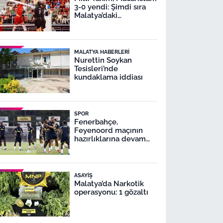
3-0 yendi: Şimdi sıra
Malatya’daki
karşılaşmada
MALATYA HABERLERI
Nurettin Soykan
Tesisleri’nde
kundaklama iddiası
SPOR
Fenerbahçe,
Feyenoord maçının
hazırlıklarına devam
ediyor
ASAYIŞ
Malatya’da Narkotik
operasyonu: 1 gözaltı