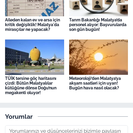
Aileden kalan ev ve arsa için
Tarım Bakanlığı Malatya’da
kritik değişiklik! Malatya'da
personel alıyor: Başvurularda
mirasçılar ne yapacak?
son gün bugün!
TÜİK tersine göç haritasını
Meteoroloji’den Malatya’ya
çizdi: Bütün Malatyalılar
akşam saatleri için uyarı!
kütüğüne dönse Doğu’nun
Bugün hava nasıl olacak?
megakenti oluyor!
Yorumlar