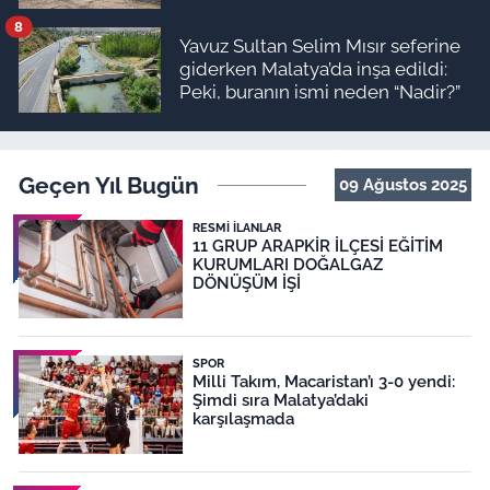
8
Yavuz Sultan Selim Mısır seferine
giderken Malatya’da inşa edildi:
Peki, buranın ismi neden “Nadir?”
Geçen Yıl Bugün
09 Ağustos 2025
RESMI İLANLAR
11 GRUP ARAPKİR İLÇESİ EĞİTİM
KURUMLARI DOĞALGAZ
DÖNÜŞÜM İŞİ
SPOR
Milli Takım, Macaristan’ı 3-0 yendi:
Şimdi sıra Malatya’daki
karşılaşmada