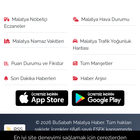
Malatya Nöbetçi
Malatya Hava Durumu
Eczaneler
Malatya Namaz Vakitleri
Malatya Trafik Yoğunluk
Haritası
Puan Durumu ve Fikstür
Tüm Manşetler
Son Dakika Haberleri
Haber Arşivi
© 2026 BuSabah Malatya Haber. Tüm hakları
RSS
saklıdır. İçerikler 5846 sayılı FSEK kapsamında
izinsiz kopyalanamaz.
En iyi site deneyimi sağlamak için çerezlerden