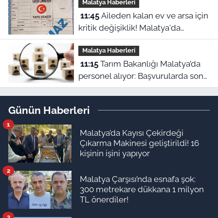
Malatya Haberleri
11:45
Aileden kalan ev ve arsa için
kritik değişiklik! Malatya'da
mirasçılar ne yapacak?
Malatya Haberleri
11:15
Tarım Bakanlığı Malatya’da
personel alıyor: Başvurularda son
gün bugün!
Günün Haberleri
1
Malatya’da Kayısı Çekirdeği
Çıkarma Makinesi geliştirildi! 16
kişinin işini yapıyor
2
Malatya Çarşısı’nda esnafa şok:
300 metrekare dükkana 1 milyon
TL önerdiler!
3