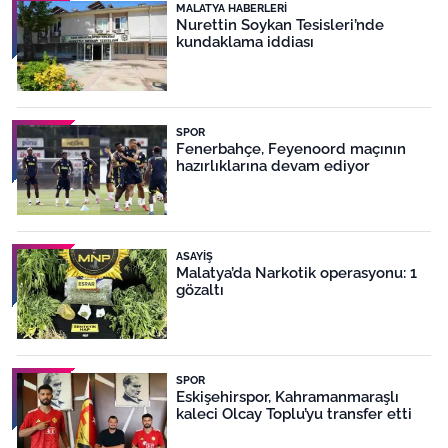
MALATYA HABERLERI
Nurettin Soykan Tesisleri’nde
kundaklama iddiası
SPOR
Fenerbahçe, Feyenoord maçının
hazırlıklarına devam ediyor
ASAYIŞ
Malatya’da Narkotik operasyonu: 1
gözaltı
SPOR
Eskişehirspor, Kahramanmaraşlı
kaleci Olcay Toplu’yu transfer etti