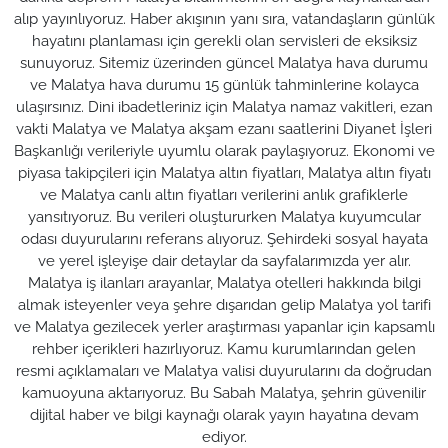
alıp yayınlıyoruz. Haber akışının yanı sıra, vatandaşların günlük
hayatını planlaması için gerekli olan servisleri de eksiksiz
sunuyoruz. Sitemiz üzerinden güncel Malatya hava durumu
ve Malatya hava durumu 15 günlük tahminlerine kolayca
ulaşırsınız. Dini ibadetleriniz için Malatya namaz vakitleri, ezan
vakti Malatya ve Malatya akşam ezanı saatlerini Diyanet İşleri
Başkanlığı verileriyle uyumlu olarak paylaşıyoruz. Ekonomi ve
piyasa takipçileri için Malatya altın fiyatları, Malatya altın fiyatı
ve Malatya canlı altın fiyatları verilerini anlık grafiklerle
yansıtıyoruz. Bu verileri oluştururken Malatya kuyumcular
odası duyurularını referans alıyoruz. Şehirdeki sosyal hayata
ve yerel işleyişe dair detaylar da sayfalarımızda yer alır.
Malatya iş ilanları arayanlar, Malatya otelleri hakkında bilgi
almak isteyenler veya şehre dışarıdan gelip Malatya yol tarifi
ve Malatya gezilecek yerler araştırması yapanlar için kapsamlı
rehber içerikleri hazırlıyoruz. Kamu kurumlarından gelen
resmi açıklamaları ve Malatya valisi duyurularını da doğrudan
kamuoyuna aktarıyoruz. Bu Sabah Malatya, şehrin güvenilir
dijital haber ve bilgi kaynağı olarak yayın hayatına devam
ediyor.