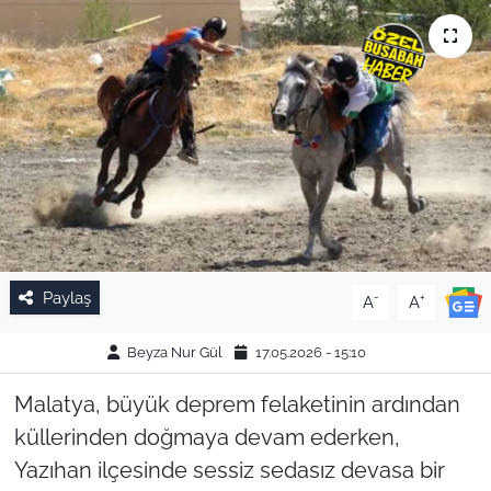
Paylaş
-
+
A
A
Beyza Nur Gül
17.05.2026 - 15:10
Malatya, büyük deprem felaketinin ardından
küllerinden doğmaya devam ederken,
Yazıhan ilçesinde sessiz sedasız devasa bir