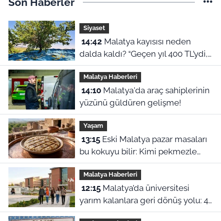
Son Haberler
Siyaset
14:42
Malatya kayısısı neden
dalda kaldı? “Geçen yıl 400 TL’ydi,
bu yıl 230 lira!”
Malatya Haberleri
14:10
Malatya'da araç sahiplerinin
yüzünü güldüren gelişme!
Yaşam
13:15
Eski Malatya pazar masaları
bu kokuyu bilir: Kimi pekmezle
yedi kimi yağla, işte o harle
Malatya Haberleri
12:15
Malatya’da üniversitesi
yarım kalanlara geri dönüş yolu: 4
aylık başvuru süresi başladı!