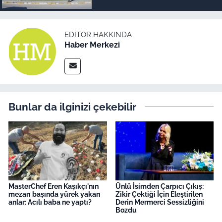
megakenti oluyor!
EDITÖR HAKKINDA
Haber Merkezi
Bunlar da ilginizi çekebilir
MasterChef Eren Kaşıkçı'nın
Ünlü İsimden Çarpıcı Çıkış:
mezarı başında yürek yakan
Zikir Çektiği İçin Eleştirilen
anlar: Acılı baba ne yaptı?
Derin Mermerci Sessizliğini
Bozdu