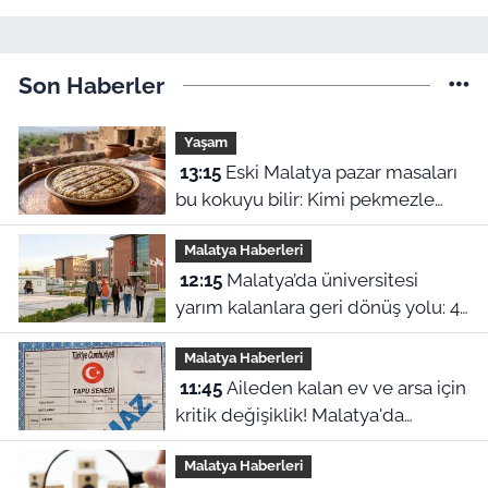
Son Haberler
Yaşam
13:15
Eski Malatya pazar masaları
bu kokuyu bilir: Kimi pekmezle
yedi kimi yağla, işte o harle
Malatya Haberleri
12:15
Malatya’da üniversitesi
yarım kalanlara geri dönüş yolu: 4
aylık başvuru süresi başladı!
Malatya Haberleri
11:45
Aileden kalan ev ve arsa için
kritik değişiklik! Malatya'da
mirasçılar ne yapacak?
Malatya Haberleri