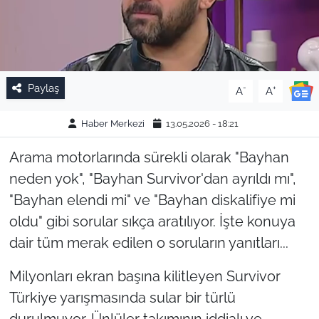
Paylaş
-
+
A
A
Haber Merkezi
13.05.2026 - 18:21
Arama motorlarında sürekli olarak "Bayhan
neden yok", "Bayhan Survivor'dan ayrıldı mı",
"Bayhan elendi mi" ve "Bayhan diskalifiye mi
oldu" gibi sorular sıkça aratılıyor. İşte konuya
dair tüm merak edilen o soruların yanıtları...
Milyonları ekran başına kilitleyen Survivor
Türkiye yarışmasında sular bir türlü
durulmuyor. Ünlüler takımının iddialı ve