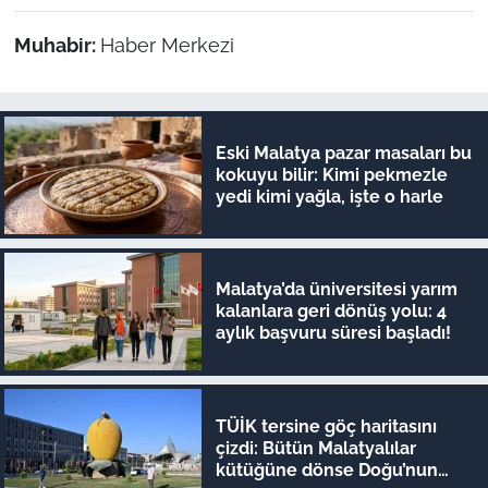
Muhabir:
Haber Merkezi
Eski Malatya pazar masaları bu
kokuyu bilir: Kimi pekmezle
yedi kimi yağla, işte o harle
Malatya’da üniversitesi yarım
kalanlara geri dönüş yolu: 4
aylık başvuru süresi başladı!
TÜİK tersine göç haritasını
çizdi: Bütün Malatyalılar
kütüğüne dönse Doğu’nun