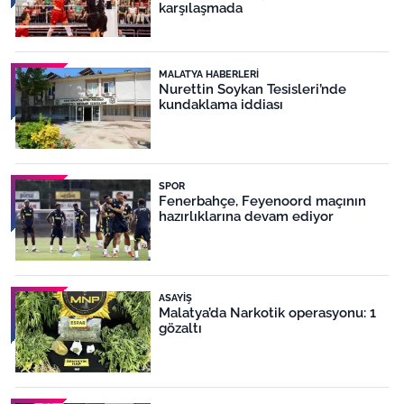
karşılaşmada
MALATYA HABERLERI
Nurettin Soykan Tesisleri’nde
kundaklama iddiası
SPOR
Fenerbahçe, Feyenoord maçının
hazırlıklarına devam ediyor
ASAYIŞ
Malatya’da Narkotik operasyonu: 1
gözaltı