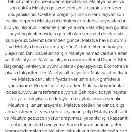
tek bir platform üzerinden erişebilirsiniz. Malatya haber ve
son dakika Malatya gelişmelerini anlık olarak sitemizden
okuyabilirsiniz. Özellikle bölge için kritik önem taşıyan son
dakika deprem Malatya bildirimlerini en doğru kaynaklardan
alıp yayınlıyoruz. Haber akışının yanı sıra, vatandaşların günlük
hayatını planlaması için gerekli olan servisleri de eksiksiz
sunuyoruz. Sitemiz üzerinden güncel Malatya hava durumu
ve Malatya hava durumu 15 günlük tahminlerine kolayca
ulaşırsınız. Dini ibadetleriniz için Malatya namaz vakitleri, ezan
vakti Malatya ve Malatya akşam ezanı saatlerini Diyanet İşleri
Başkanlığı verileriyle uyumlu olarak paylaşıyoruz. Ekonomi ve
piyasa takipçileri için Malatya altın fiyatları, Malatya altın fiyatı
ve Malatya canlı altın fiyatları verilerini anlık grafiklerle
yansıtıyoruz. Bu verileri oluştururken Malatya kuyumcular
odası duyurularını referans alıyoruz. Şehirdeki sosyal hayata
ve yerel işleyişe dair detaylar da sayfalarımızda yer alır.
Malatya iş ilanları arayanlar, Malatya otelleri hakkında bilgi
almak isteyenler veya şehre dışarıdan gelip Malatya yol tarifi
ve Malatya gezilecek yerler araştırması yapanlar için kapsamlı
rehber içerikleri hazırlıyoruz. Kamu kurumlarından gelen
resmi açıklamaları ve Malatya valisi duyurularını da doğrudan