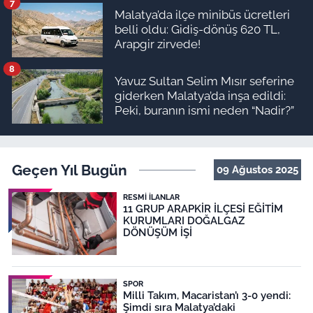
7
Malatya’da ilçe minibüs ücretleri
belli oldu: Gidiş-dönüş 620 TL,
Arapgir zirvede!
8
Yavuz Sultan Selim Mısır seferine
giderken Malatya’da inşa edildi:
Peki, buranın ismi neden “Nadir?”
Geçen Yıl Bugün
09 Ağustos 2025
RESMI İLANLAR
11 GRUP ARAPKİR İLÇESİ EĞİTİM
KURUMLARI DOĞALGAZ
DÖNÜŞÜM İŞİ
SPOR
Milli Takım, Macaristan’ı 3-0 yendi:
Şimdi sıra Malatya’daki