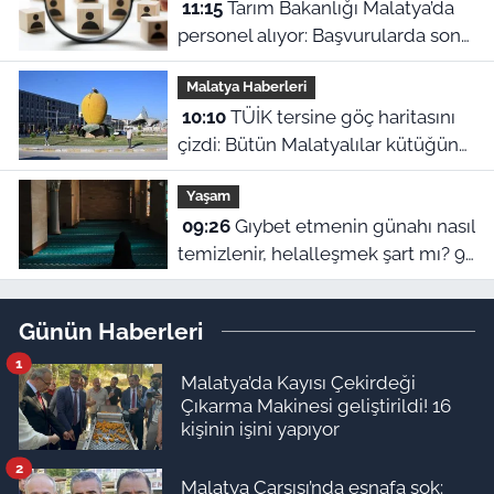
11:15
Tarım Bakanlığı Malatya’da
personel alıyor: Başvurularda son
gün bugün!
Malatya Haberleri
10:10
TÜİK tersine göç haritasını
çizdi: Bütün Malatyalılar kütüğüne
dönse Doğu’nun megakenti
Yaşam
oluyor!
09:26
Gıybet etmenin günahı nasıl
temizlenir, helalleşmek şart mı? 9
Ağustos Malatya ezan vakitleri
Günün Haberleri
1
Malatya’da Kayısı Çekirdeği
Çıkarma Makinesi geliştirildi! 16
kişinin işini yapıyor
2
Malatya Çarşısı’nda esnafa şok: