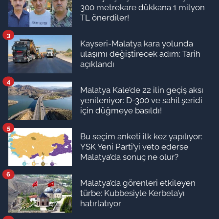
300 metrekare dükkana 1 milyon
TL önerdiler!
3
Kayseri-Malatya kara yolunda
ulaşımı değiştirecek adım: Tarih
açıklandı
4
Malatya Kale’de 22 ilin geçiş aksı
yenileniyor: D-300 ve sahil şeridi
için düğmeye basıldı!
5
Bu seçim anketi ilk kez yapılıyor:
YSK Yeni Parti’yi veto ederse
Malatya’da sonuç ne olur?
6
Malatya’da görenleri etkileyen
türbe: Kubbesiyle Kerbela’yı
hatırlatıyor