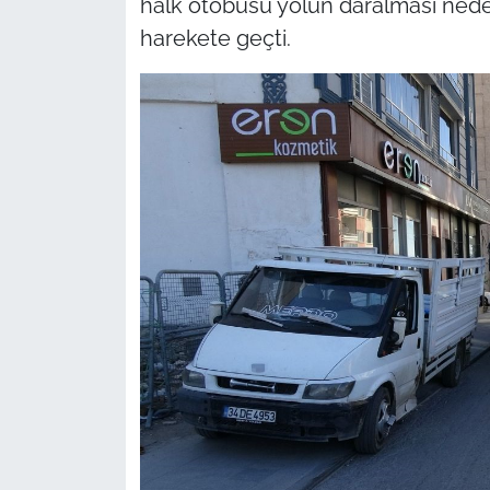
halk otobüsü yolun daralması nede
harekete geçti.