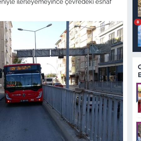
niyle ilerleyemeyince çevredeki esnaf
8