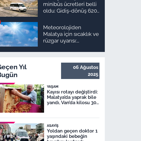
takvimi ve ödeme
minibüs ücretleri belli
planı
oldu: Gidiş-dönüş 620
TL, Arapgir zirvede!
Meteorolojiden
Malatya için sıcaklık ve
rüzgar uyarısı:
Termometreler 41
dereceyi görecek
Geçen Yıl
06 Ağustos
Bugün
2025
YAŞAM
Kayısı rotayı değiştirdi:
Malatya’da yaprak bile
yandı, Van’da kilosu 300
TL!
ASAYIŞ
Yoldan geçen doktor 1
yaşındaki bebeğin