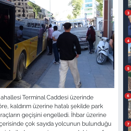
3
4
5
6
Mahallesi Terminal Caddesi üzerinde
re, kaldırım üzerine hatalı şekilde park
açların geçişini engelledi. İhbar üzerine
. İçerisinde çok sayıda yolcunun bulunduğu
7