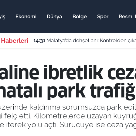
yiş
Ekonomi
Dünya
Bölge
Spor
Resmi İ
 Haberleri
14:31
Malatya’da dehşet anı: Kontrolden çıka
aline ibretlik cez
talı park trafiği
üzerinde kaldırıma sorumsuzca park edil
iği felç etti. Kilometrelerce uzayan kuyr
le iterek yolu açtı. Sürücüye ise ceza yağ