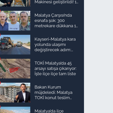
Makinesi geliştirildi! 16
kişinin işini yapıyor
Malatya Çarşısı’nda
esnafa şok: 300
metrekare dükkana 1
milyon TL önerdiler!
Kayseri-Malatya kara
yolunda ulaşımı
değiştirecek adım:
Tarih açıklandı
TOKİ Malatya’da 45
arsayı satışa çıkarıyor:
İşte ilçe ilçe tam liste
Bakan Kurum
müjdeledi: Malatya
TOKİ konut teslim
süreci başlıyor! İşte
ilçe ilçe teslimat
Malatya’da ilçe