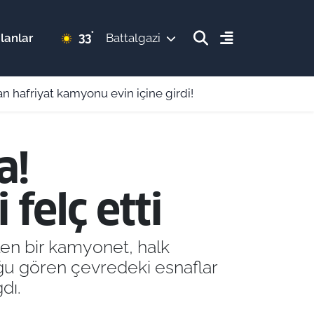
°
33
lanlar
Battalgazi
n hafriyat kamyonu evin içine girdi!
a!
 felç etti
en bir kamyonet, halk
uğu gören çevredeki esnaflar
dı.