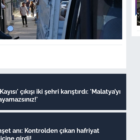
Kayısı' çıkışı iki şehri karıştırdı: 'Malatya’yı
ayamazsınız!'
şet anı: Kontrolden çıkan hafriyat
çine girdi!