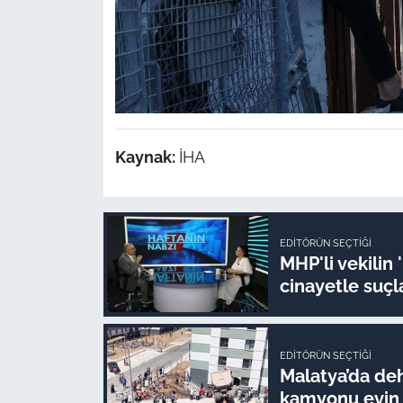
Kaynak:
İHA
EDITÖRÜN SEÇTIĞI
MHP'li vekilin '
cinayetle suçl
EDITÖRÜN SEÇTIĞI
Malatya’da deh
kamyonu evin i