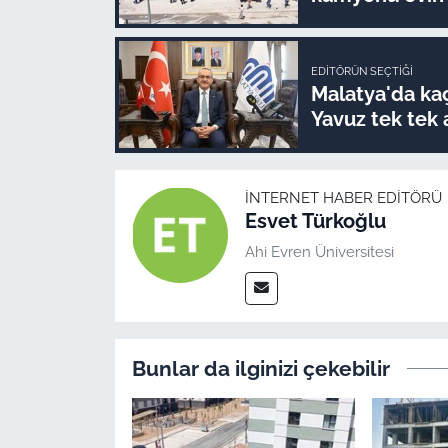
EDITÖRÜN SEÇTIĞI
Malatya'da kaç
Yavuz tek tek 
İNTERNET HABER EDITÖRÜ
Esvet Türkoğlu
Ahi Evren Üniversitesi
Bunlar da ilginizi çekebilir