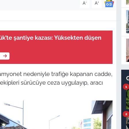
-
+
A
A
k’te şantiye kazası: Yüksekten düşen
e
kamyonet nedeniyle trafiğe kapanan cadde,
ik ekipleri sürücüye ceza uygulayıp, aracı
1
2