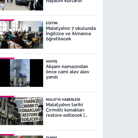
hayatını kurtardı
EĞITIM
Malatya’nın 7 okulunda
İngilizce ve Almanca
öğretilecek
ASAYIŞ
Akşam namazından
önce cami alev alev
yandı
MALATYA HABERLERI
Malatya’nın tarihi
Çırmıktı konakları
restore edilecek |
Malatya Lezzet
Caddesi’nde
restorasyon
DÜNYA