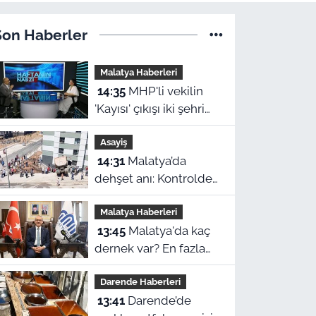
Son Haberler
Malatya Haberleri
14:35
MHP'li vekilin
'Kayısı' çıkışı iki şehri
karıştırdı: 'Malatya’yı
Asayiş
cinayetle
14:31
Malatya’da
suçlayamazsınız!'
dehşet anı: Kontrolden
çıkan hafriyat kamyonu
Malatya Haberleri
evin içine girdi!
13:45
Malatya'da kaç
dernek var? En fazla
hangi ilçede? Vali
Darende Haberleri
Yavuz tek tek açıkladı
13:41
Darende’de