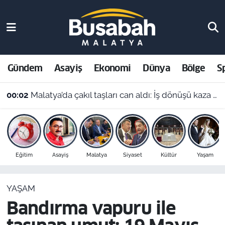
Gündem
Malatya Nöbetçi Eczaneler
Asayiş
Malatya Hava Durumu
Gündem
Asayiş
Ekonomi
Dünya
Bölge
S
Ekonomi
Malatya Namaz Vakitleri
00:02
Malatya’da çakıl taşları can aldı: İş dönüşü kaza yapan motosikletli hayatını kaybetti
Dünya
Malatya Trafik Yoğunluk Haritası
Bölge
Süper Lig Puan Durumu ve Fikstür
Eğitim
Asayiş
Malatya
Siyaset
Kültür
Yaşam
Spor
Tüm Manşetler
YAŞAM
Resmi İlanlar
Son Dakika Haberleri
Bandırma vapuru ile
Haber Arşivi