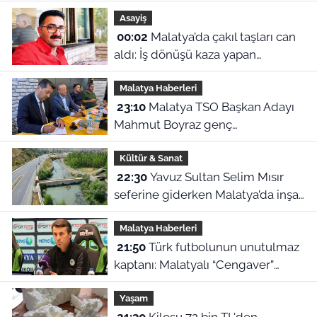
2026 başvuru tarihleri ve sınav
Asayiş
ücreti ne?
00:02
Malatya’da çakıl taşları can
aldı: İş dönüşü kaza yapan
motosikletli hayatını kaybetti
Malatya Haberleri
23:10
Malatya TSO Başkan Adayı
Mahmut Boyraz genç
girişimcilerle buluştu
Kültür & Sanat
22:30
Yavuz Sultan Selim Mısır
seferine giderken Malatya’da inşa
edildi: Peki, buranın ismi neden
Malatya Haberleri
“Nadir?”
21:50
Türk futbolunun unutulmaz
kaptanı: Malatyalı “Cengaver”
Bülent Korkmaz’ın ilham veren
Yaşam
hikayesi