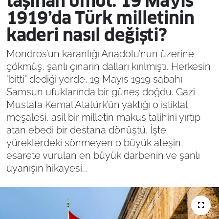
taşınan umut: 19 Mayıs
1919’da Türk milletinin
kaderi nasıl değişti?
Mondros’un karanlığı Anadolu’nun üzerine
çökmüş, şanlı çınarın dalları kırılmıştı. Herkesin
"bitti" dediği yerde, 19 Mayıs 1919 sabahı
Samsun ufuklarında bir güneş doğdu. Gazi
Mustafa Kemal Atatürk’ün yaktığı o istiklal
meşalesi, asil bir milletin makus talihini yırtıp
atan ebedi bir destana dönüştü. İşte
yüreklerdeki sönmeyen o büyük ateşin,
esarete vurulan en büyük darbenin ve şanlı
uyanışın hikayesi...