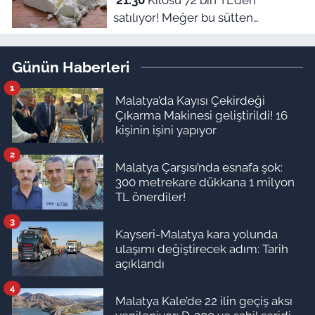
21:30
Kilosu 72 bin TL'den
satılıyor! Meğer bu sütten
yapılıyormuş
Günün Haberleri
1
Malatya’da Kayısı Çekirdeği
Çıkarma Makinesi geliştirildi! 16
kişinin işini yapıyor
2
Malatya Çarşısı’nda esnafa şok:
300 metrekare dükkana 1 milyon
TL önerdiler!
3
Kayseri-Malatya kara yolunda
ulaşımı değiştirecek adım: Tarih
açıklandı
4
Malatya Kale’de 22 ilin geçiş aksı