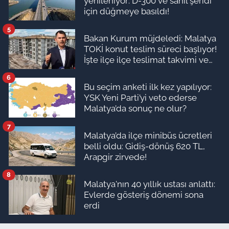
yenileniyor: D-300 ve sahil şeridi
için düğmeye basıldı!
5
Bakan Kurum müjdeledi: Malatya
TOKİ konut teslim süreci başlıyor!
İşte ilçe ilçe teslimat takvimi ve
ödeme planı
6
Bu seçim anketi ilk kez yapılıyor:
YSK Yeni Parti’yi veto ederse
Malatya’da sonuç ne olur?
7
Malatya’da ilçe minibüs ücretleri
belli oldu: Gidiş-dönüş 620 TL,
Arapgir zirvede!
8
Malatya'nın 40 yıllık ustası anlattı:
Evlerde gösteriş dönemi sona
erdi