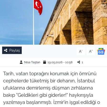
Paylaş
-
+
A
A
Nisa Taştan
19.05.2026 - 10:58
1
Tarih, vatan toprağını korumak için ömrünü
cephelerde tüketmiş bir dehanın, İstanbul
ufuklarına demirlemiş düşman zırhlılarına
bakıp
"Geldikleri gibi giderler!"
haykırışıyla
yazılmaya başlanmıştı. İzmir’in işgal edildiği o