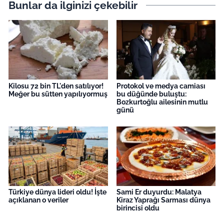
Bunlar da ilginizi çekebilir
Kilosu 72 bin TL'den satılıyor!
Protokol ve medya camiası
Meğer bu sütten yapılıyormuş
bu düğünde buluştu:
Bozkurtoğlu ailesinin mutlu
günü
Türkiye dünya lideri oldu! İşte
Sami Er duyurdu: Malatya
açıklanan o veriler
Kiraz Yaprağı Sarması dünya
birincisi oldu