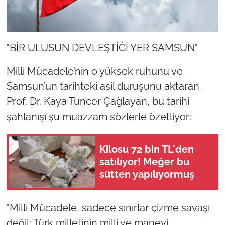
"BİR ULUSUN DEVLEŞTİĞİ YER SAMSUN"
Milli Mücadele’nin o yüksek ruhunu ve
Samsun’un tarihteki asil duruşunu aktaran
Prof. Dr. Kaya Tuncer Çağlayan, bu tarihi
şahlanışı şu muazzam sözlerle özetliyor:
Kilosu 72 bin TL'den
satılıyor! Meğer bu
sütten yapılıyormuş
"Milli Mücadele, sadece sınırlar çizme savaşı
değil; Türk milletinin milli ve manevi