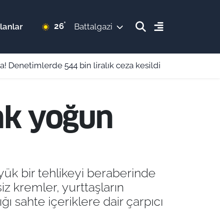
°
26
lanlar
Battalgazi
! Denetimlerde 544 bin liralık ceza kesildi
ak yoğun
üyük bir tehlikeyi beraberinde
iz kremler, yurttaşların
ı sahte içeriklere dair çarpıcı