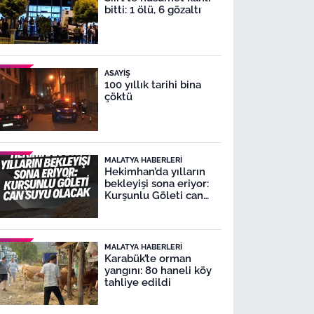
bitti: 1 ölü, 6 gözaltı
ASAYIŞ
100 yıllık tarihi bina
çöktü
MALATYA HABERLERI
Hekimhan’da yılların
bekleyişi sona eriyor:
Kurşunlu Göleti can
suyu olacak
MALATYA HABERLERI
Karabük’te orman
yangını: 80 haneli köy
tahliye edildi