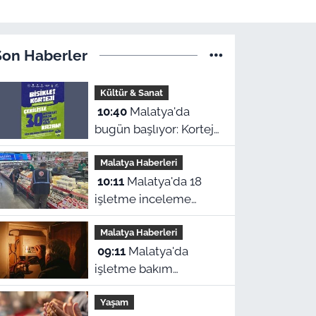
Son Haberler
Kültür & Sanat
10:40
Malatya'da
bugün başlıyor: Korteje
katılanlar bisiklet
Malatya Haberleri
kazanma şansı
10:11
Malatya'da 18
yakalayacak
işletme inceleme
altında! Denetimlerde
Malatya Haberleri
544 bin liralık ceza
09:11
Malatya'da
kesildi
işletme bakım
çalışmaları
Yaşam
kapsamında bir çok