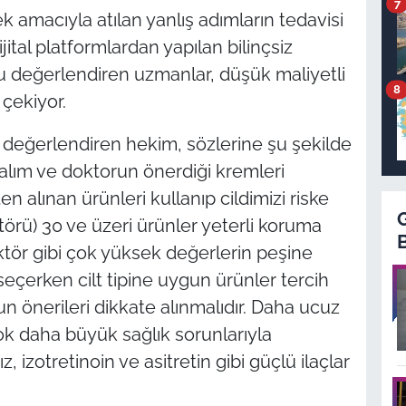
7
k amacıyla atılan yanlış adımların tedavisi
jital platformlardan yapılan bilinçsiz
unu değerlendiren uzmanlar, düşük maliyetli
8
 çekiyor.
 değerlendiren hekim, sözlerine şu şekilde
alım ve doktorun önerdiği kremleri
n alınan ürünleri kullanıp cildimizi riske
rü) 30 ve üzeri ürünler yeterli koruma
ktör gibi çok yüksek değerlerin peşine
çerken cilt tipine uygun ürünler tercih
 önerileri dikkate alınmalıdır. Daha ucuz
ok daha büyük sağlık sorunlarıyla
z, izotretinoin ve asitretin gibi güçlü ilaçlar