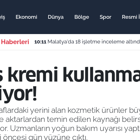
iş
Ekonomi
Dünya
Bölge
Spor
Resmi İ
 Haberleri
10:11
Malatya'da 18 işletme inceleme altında
ş kremi kullanm
iyor!
 raflardaki yerini alan kozmetik ürünler b
ve aktarlardan temin edilen kaynağı belirs
or. Uzmanların yoğun bakım uyarısı yaptığ
i öncesi gün yüzüne çıktı.