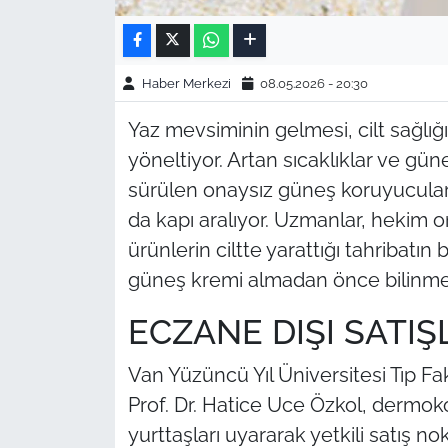
Haber Merkezi
08.05.2026 - 20:30
Yaz mevsiminin gelmesi, cilt sağlığı
yöneltiyor. Artan sıcaklıklar ve gün
sürülen onaysız güneş koruyucular
da kapı aralıyor. Uzmanlar, hekim 
ürünlerin ciltte yarattığı tahribatın
güneş kremi almadan önce bilinmes
ECZANE DIŞI SATI
Van Yüzüncü Yıl Üniversitesi Tıp Fa
Prof. Dr. Hatice Uce Özkol, dermo
yurttaşları uyararak yetkili satış n