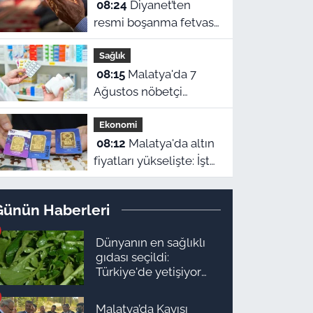
08:24
Diyanet’ten
ilçede planlı elektrik
resmi boşanma fetvası
kesintileri
ve Malatya namaz
uygulanacak.
Sağlık
vakitleri
Kesintilerin yap
08:15
Malatya'da 7
Ağustos nöbetçi
eczaneler belli oldu!
Ekonomi
08:12
Malatya'da altın
fiyatları yükselişte: İşte
7 Ağustos güncel
piyasa ekranı!
Günün Haberleri
Dünyanın en sağlıklı
gıdası seçildi:
Türkiye'de yetişiyor
ama kimse yüzüne
bakmıyor
Malatya’da Kayısı