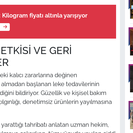
 Kilogram fiyatı altınla yarışıyor
e
TKİSİ VE GERİ
ER
ki kalıcı zararlarına değinen
 almadan başlanan leke tedavilerinin
ini bildiriyor. Güzellik ve kişisel bakım
çılgınlığı, denetimsiz ürünlerin yayılmasına
 yarattığı tahribatı anlatan uzman hekim,