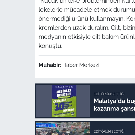
"Küçük bir leke probleminden kurtu
lekelerle mücadele etmek durumun
önermediği ürünü kullanmayın. Kom
kremlerden uzak duralım. Cilt, biz
medyanın etkisiyle cilt bakım ürünle
konuştu.
Muhabir:
Haber Merkezi
EDITÖRÜN SEÇTIĞI
Malatya'da bug
kazanma şansı
EDITÖRÜN SEÇTIĞI