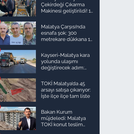
Çekirdeği Çıkarma
Makinesi geliştirildi! 16
kişinin işini yapıyor
Malatya Çarşısı’nda
esnafa şok: 300
metrekare dükkana 1
milyon TL önerdiler!
Kayseri-Malatya kara
yolunda ulaşımı
değiştirecek adım:
Tarih açıklandı
TOKİ Malatya’da 45
arsayı satışa çıkarıyor:
İşte ilçe ilçe tam liste
Bakan Kurum
müjdeledi: Malatya
TOKİ konut teslim
süreci başlıyor! İşte