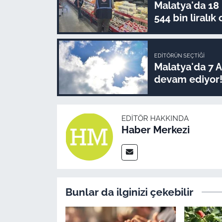
Malatya'da 18
544 bin liralık 
EDITÖRÜN SEÇTIĞI
Malatya'da 7 
devam ediyor
EDITÖR HAKKINDA
Haber Merkezi
Bunlar da ilginizi çekebilir