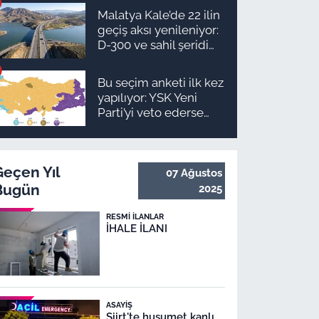
ilçe ilçe teslimat
Malatya Kale’de 22 ilin
takvimi ve ödeme
geçiş aksı yenileniyor:
planı
D-300 ve sahil şeridi
için düğmeye basıldı!
Bu seçim anketi ilk kez
yapılıyor: YSK Yeni
Parti’yi veto ederse
Malatya’da sonuç ne
olur?
Geçen Yıl
07 Ağustos
Bugün
2025
RESMI İLANLAR
İHALE İLANI
ASAYIŞ
Siirt'te husumet kanlı