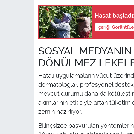
Hasat başladı:
İçeriği Görüntül
SOSYAL MEDYANIN E
DÖNÜLMEZ LEKEL
Hatalı uygulamaların vücut üzerinde
dermatologlar, profesyonel destek
mevcut durumu daha da kötüleştirdiğ
akımlarının etkisiyle artan tüketim 
zemin hazırlıyor.
Bilinçsizce başvurulan yöntemlerin