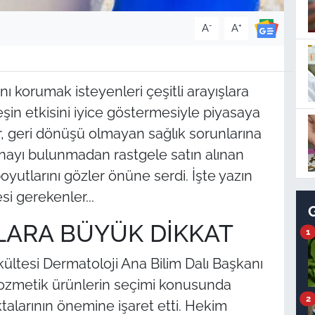
-
+
A
A
nı korumak isteyenleri çeşitli arayışlara
eşin etkisini iyice göstermesiyle piyasaya
, geri dönüşü olmayan sağlık sorunlarına
onayı bulunmadan rastgele satın alınan
 boyutlarını gözler önüne serdi. İşte yazın
i gerekenler...
ŞLARA BÜYÜK DİKKAT
1
kültesi Dermatoloji Ana Bilim Dalı Başkanı
kozmetik ürünlerin seçimi konusunda
2
oktalarının önemine işaret etti. Hekim