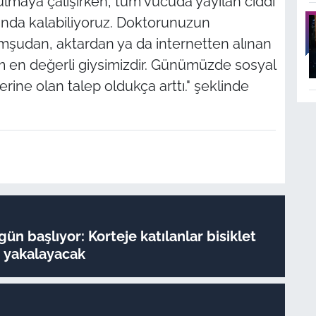
lmaya çalışırken, tüm vücuda yayılan ciddi
da kalabiliyoruz. Doktorunuzun
şudan, aktardan ya da internetten alınan
im en değerli giysimizdir. Günümüzde sosyal
rine olan talep oldukça arttı." şeklinde
ün başlıyor: Korteje katılanlar bisiklet
 yakalayacak