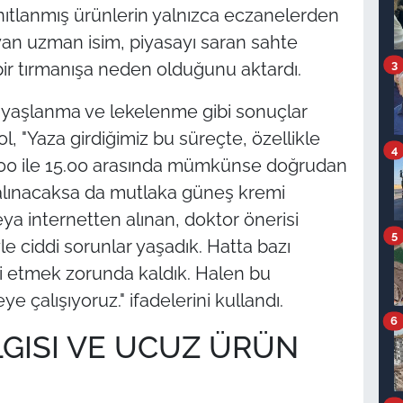
kanıtlanmış ürünlerin yalnızca eczanelerden
yan uzman isim, piyasayı saran sahte
3
i bir tırmanışa neden olduğunu aktardı.
 yaşlanma ve lekelenme gibi sonuçlar
, "Yaza girdiğimiz bu süreçte, özellikle
4
0.00 ile 15.00 arasında mümkünse doğrudan
alınacaksa da mutlaka güneş kremi
eya internetten alınan, doktor önerisi
5
 ciddi sorunlar yaşadık. Hatta bazı
i etmek zorunda kaldık. Halen bu
ye çalışıyoruz." ifadelerini kullandı.
6
GISI VE UCUZ ÜRÜN