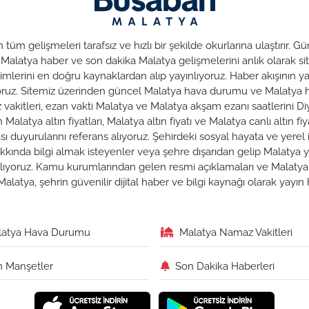
üm gelişmeleri tarafsız ve hızlı bir şekilde okurlarına ulaştırır.
. Malatya haber ve son dakika Malatya gelişmelerini anlık olarak sit
lerini en doğru kaynaklardan alıp yayınlıyoruz. Haber akışının yan
nuyoruz. Sitemiz üzerinden güncel Malatya hava durumu ve Malaty
az vakitleri, ezan vakti Malatya ve Malatya akşam ezanı saatlerini Di
alatya altın fiyatları, Malatya altın fiyatı ve Malatya canlı altın fiya
duyurularını referans alıyoruz. Şehirdeki sosyal hayata ve yerel iş
hakkında bilgi almak isteyenler veya şehre dışarıdan gelip Malatya y
zırlıyoruz. Kamu kurumlarından gelen resmi açıklamaları ve Malat
alatya, şehrin güvenilir dijital haber ve bilgi kaynağı olarak yayı
latya Hava Durumu
Malatya Namaz Vakitleri
 Manşetler
Son Dakika Haberleri