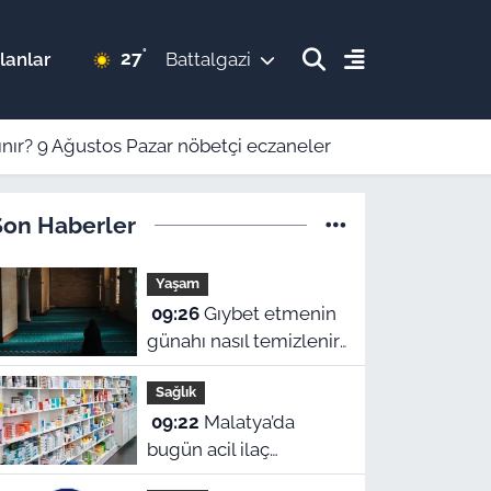
°
27
lanlar
Battalgazi
ınır? 9 Ağustos Pazar nöbetçi eczaneler
Son Haberler
Yaşam
09:26
Gıybet etmenin
günahı nasıl temizlenir,
helalleşmek şart mı? 9
Sağlık
Ağustos Malatya ezan
09:22
Malatya’da
vakitleri
bugün acil ilaç
nereden alınır? 9