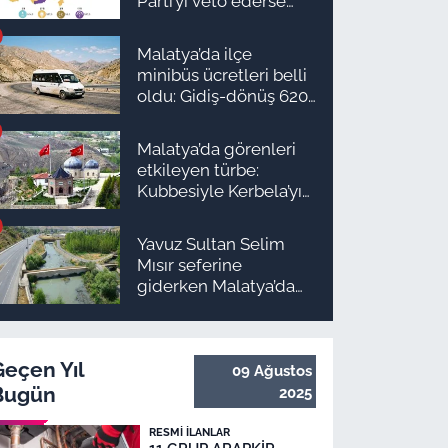
Parti’yi veto ederse
Malatya’da sonuç ne
olur?
Malatya’da ilçe
minibüs ücretleri belli
oldu: Gidiş-dönüş 620
TL, Arapgir zirvede!
Malatya’da görenleri
etkileyen türbe:
Kubbesiyle Kerbela’yı
hatırlatıyor
Yavuz Sultan Selim
Mısır seferine
giderken Malatya’da
inşa edildi: Peki,
buranın ismi neden
“Nadir?”
Geçen Yıl
09 Ağustos
Bugün
2025
RESMI İLANLAR