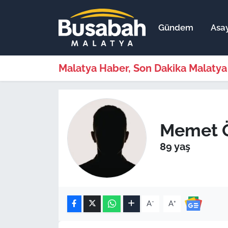
Gündem
Asay
Gündem
Malatya Nöbetçi Eczaneler
Asayiş
Malatya Hava Durumu
Malatya Haber, Son Dakika Malatya
Ekonomi
Malatya Namaz Vakitleri
Dünya
Malatya Trafik Yoğunluk Haritası
Memet 
Bölge
Süper Lig Puan Durumu ve Fikstür
89 yaş
Spor
Tüm Manşetler
Resmi İlanlar
Son Dakika Haberleri
-
+
A
A
Haber Arşivi