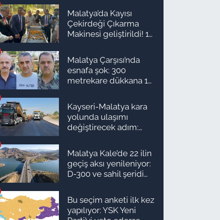
Malatya’da Kayısı
Çekirdeği Çıkarma
Makinesi geliştirildi! 16
kişinin işini yapıyor
Malatya Çarşısı’nda
esnafa şok: 300
metrekare dükkana 1
milyon TL önerdiler!
Kayseri-Malatya kara
yolunda ulaşımı
değiştirecek adım:
Tarih açıklandı
Malatya Kale’de 22 ilin
geçiş aksı yenileniyor:
D-300 ve sahil şeridi
için düğmeye basıldı!
Bu seçim anketi ilk kez
yapılıyor: YSK Yeni