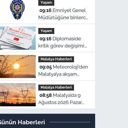
Yaşam
Ağustos Pazar nöbetçi
09:16
Emniyet Genel
eczaneler
Müdürlüğüne binlerce
yeni kadro!
Yaşam
Cumhurbaşkanlığı
09:16
Diplomaside
Kararı Resmi Gazete’de
kritik görev değişimi:
Cumhurbaşkanlığı
Malatya Haberleri
kararıyla yeni
09:05
Meteoroloji’den
büyükelçi atamaları
Malatya’ya akşam
yapıldı!
saatleri için uyarı!
Malatya Haberleri
Bugün hava nasıl
08:58
Malatya’da 9
olacak?
Ağustos 2026 Pazar
elektrik kesintisi! İşte
ilçe ilçe kesinti
Günün Haberleri
yaşanacak mahalleler