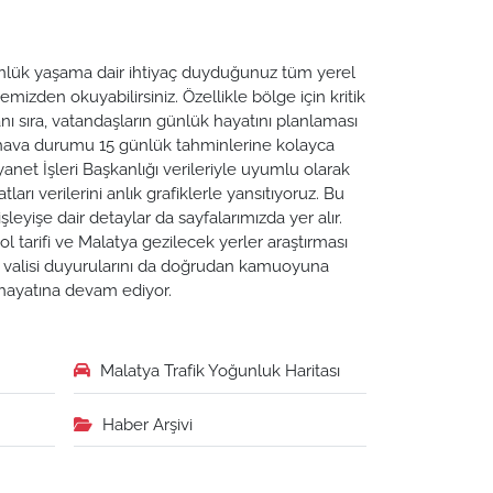
 Günlük yaşama dair ihtiyaç duyduğunuz tüm yerel
emizden okuyabilirsiniz. Özellikle bölge için kritik
ı sıra, vatandaşların günlük hayatını planlaması
a hava durumu 15 günlük tahminlerine kolayca
yanet İşleri Başkanlığı verileriyle uyumlu olarak
tları verilerini anlık grafiklerle yansıtıyoruz. Bu
leyişe dair detaylar da sayfalarımızda yer alır.
ol tarifi ve Malatya gezilecek yerler araştırması
ya valisi duyurularını da doğrudan kamuoyuna
n hayatına devam ediyor.
Malatya Trafik Yoğunluk Haritası
Haber Arşivi