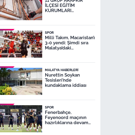
11 GRUP ARAPKİR
İLÇESİ EĞİTİM
KURUMLARI
DOĞALGAZ DÖNÜŞÜM
İŞİ
SPOR
Milli Takım, Macaristan’ı
3-0 yendi: Şimdi sıra
Malatya’daki
karşılaşmada
MALATYA HABERLERI
Nurettin Soykan
Tesisleri’nde
kundaklama iddiası
SPOR
Fenerbahçe,
Feyenoord maçının
hazırlıklarına devam
ediyor