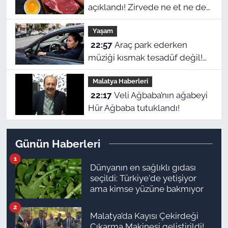
açıklandı! Zirvede ne et ne de
yumurta var
Yaşam
22:57
Araç park ederken
müziği kısmak tesadüf değil!
Beynin gizli refleksiymiş
Malatya Haberleri
22:17
Veli Ağbaba’nın ağabeyi
Hür Ağbaba tutuklandı!
Günün Haberleri
1
Dünyanın en sağlıklı gıdası
seçildi: Türkiye'de yetişiyor
ama kimse yüzüne bakmıyor
2
Malatya’da Kayısı Çekirdeği
Çıkarma Makinesi geliştirildi!