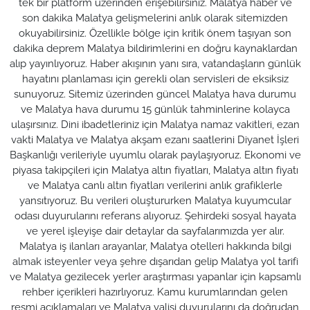
tek bir platform üzerinden erişebilirsiniz. Malatya haber ve
son dakika Malatya gelişmelerini anlık olarak sitemizden
okuyabilirsiniz. Özellikle bölge için kritik önem taşıyan son
dakika deprem Malatya bildirimlerini en doğru kaynaklardan
alıp yayınlıyoruz. Haber akışının yanı sıra, vatandaşların günlük
hayatını planlaması için gerekli olan servisleri de eksiksiz
sunuyoruz. Sitemiz üzerinden güncel Malatya hava durumu
ve Malatya hava durumu 15 günlük tahminlerine kolayca
ulaşırsınız. Dini ibadetleriniz için Malatya namaz vakitleri, ezan
vakti Malatya ve Malatya akşam ezanı saatlerini Diyanet İşleri
Başkanlığı verileriyle uyumlu olarak paylaşıyoruz. Ekonomi ve
piyasa takipçileri için Malatya altın fiyatları, Malatya altın fiyatı
ve Malatya canlı altın fiyatları verilerini anlık grafiklerle
yansıtıyoruz. Bu verileri oluştururken Malatya kuyumcular
odası duyurularını referans alıyoruz. Şehirdeki sosyal hayata
ve yerel işleyişe dair detaylar da sayfalarımızda yer alır.
Malatya iş ilanları arayanlar, Malatya otelleri hakkında bilgi
almak isteyenler veya şehre dışarıdan gelip Malatya yol tarifi
ve Malatya gezilecek yerler araştırması yapanlar için kapsamlı
rehber içerikleri hazırlıyoruz. Kamu kurumlarından gelen
resmi açıklamaları ve Malatya valisi duyurularını da doğrudan