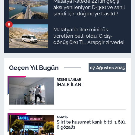
Malatya Kale’de 22 ilin geçiş
aksı yenileniyor: D-300 ve sahil
şeridi için düğmeye basıldı!
8
Malatya’da ilçe minibüs
ücretleri belli oldu: Gidiş-
dönüş 620 TL, Arapgir zirvede!
Geçen Yıl Bugün
07 Ağustos 2025
RESMI İLANLAR
İHALE İLANI
ASAYIŞ
Siirt'te husumet kanlı bitti: 1 ölü,
6 gözaltı