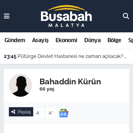
Gündem
Malatya Nöbetçi Eczaneler
Asayiş
Malatya Hava Durumu
Gündem
Asayiş
Ekonomi
Dünya
Bölge
S
Ekonomi
Malatya Namaz Vakitleri
23:45
Pütürge Devlet Hastanesi ne zaman açılacak? Vali Yavuz açıkladı
Dünya
Malatya Trafik Yoğunluk Haritası
Bahaddin Kürün
Bölge
Süper Lig Puan Durumu ve Fikstür
66 yaş
Spor
Tüm Manşetler
Paylaş
-
+
A
A
Resmi İlanlar
Son Dakika Haberleri
Haber Arşivi