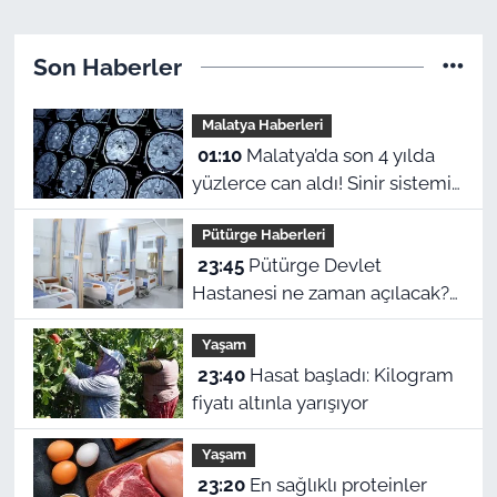
Son Haberler
Malatya Haberleri
01:10
Malatya’da son 4 yılda
yüzlerce can aldı! Sinir sistemi
ve duyu organı hastalıklarında
Pütürge Haberleri
şok veriler
23:45
Pütürge Devlet
Hastanesi ne zaman açılacak?
Vali Yavuz açıkladı
Yaşam
23:40
Hasat başladı: Kilogram
fiyatı altınla yarışıyor
Yaşam
23:20
En sağlıklı proteinler