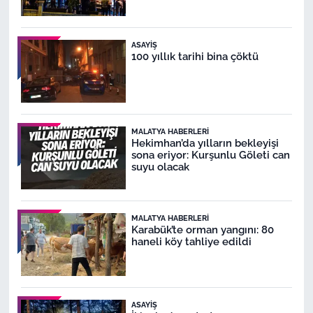
ASAYIŞ
100 yıllık tarihi bina çöktü
MALATYA HABERLERI
Hekimhan’da yılların bekleyişi
sona eriyor: Kurşunlu Göleti can
suyu olacak
MALATYA HABERLERI
Karabük’te orman yangını: 80
haneli köy tahliye edildi
ASAYIŞ