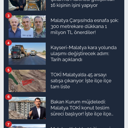
16 kişinin işini yapıyor
3
Malatya Çarşısı’nda esnafa şok:
300 metrekare dükkana 1
milyon TL önerdiler!
4
Kayseri-Malatya kara yolunda
ulaşımı değiştirecek adım:
Tarih açıklandı
5
TOKİ Malatya’da 45 arsayı
satışa çıkarıyor: İşte ilçe ilçe
tam liste
6
Bakan Kurum müjdeledi:
Malatya TOKİ konut teslim
süreci başlıyor! İşte ilçe ilçe
teslimat takvimi ve ödeme
7
planı