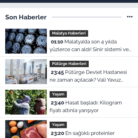
Son Haberler
Malatya Haberleri
01:10
Malatya’da son 4 yılda
yüzlerce can aldı! Sinir sistemi ve
duyu organı hastalıklarında şok
Pütürge Haberleri
veriler
23:45
Pütürge Devlet Hastanesi
ne zaman açılacak? Vali Yavuz
açıkladı
Yaşam
23:40
Hasat başladı: Kilogram
fiyatı altınla yarışıyor
Yaşam
23:20
En sağlıklı proteinler