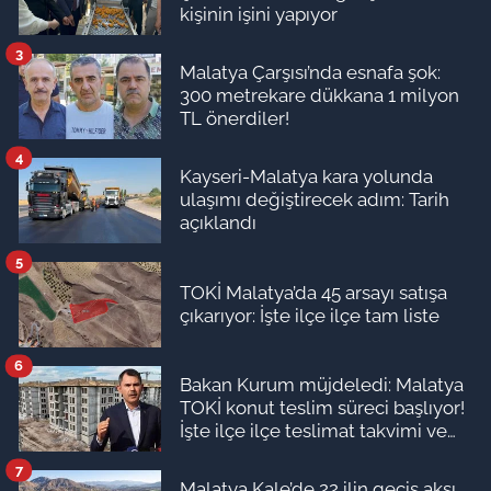
kişinin işini yapıyor
3
Malatya Çarşısı’nda esnafa şok:
300 metrekare dükkana 1 milyon
TL önerdiler!
4
Kayseri-Malatya kara yolunda
ulaşımı değiştirecek adım: Tarih
açıklandı
5
TOKİ Malatya’da 45 arsayı satışa
çıkarıyor: İşte ilçe ilçe tam liste
6
Bakan Kurum müjdeledi: Malatya
TOKİ konut teslim süreci başlıyor!
İşte ilçe ilçe teslimat takvimi ve
ödeme planı
7
Malatya Kale’de 22 ilin geçiş aksı