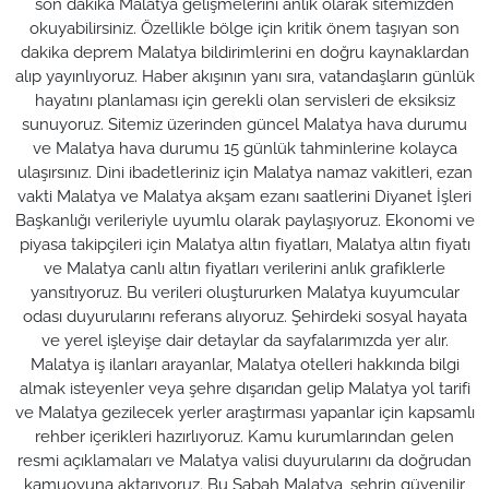
son dakika Malatya gelişmelerini anlık olarak sitemizden
okuyabilirsiniz. Özellikle bölge için kritik önem taşıyan son
dakika deprem Malatya bildirimlerini en doğru kaynaklardan
alıp yayınlıyoruz. Haber akışının yanı sıra, vatandaşların günlük
hayatını planlaması için gerekli olan servisleri de eksiksiz
sunuyoruz. Sitemiz üzerinden güncel Malatya hava durumu
ve Malatya hava durumu 15 günlük tahminlerine kolayca
ulaşırsınız. Dini ibadetleriniz için Malatya namaz vakitleri, ezan
vakti Malatya ve Malatya akşam ezanı saatlerini Diyanet İşleri
Başkanlığı verileriyle uyumlu olarak paylaşıyoruz. Ekonomi ve
piyasa takipçileri için Malatya altın fiyatları, Malatya altın fiyatı
ve Malatya canlı altın fiyatları verilerini anlık grafiklerle
yansıtıyoruz. Bu verileri oluştururken Malatya kuyumcular
odası duyurularını referans alıyoruz. Şehirdeki sosyal hayata
ve yerel işleyişe dair detaylar da sayfalarımızda yer alır.
Malatya iş ilanları arayanlar, Malatya otelleri hakkında bilgi
almak isteyenler veya şehre dışarıdan gelip Malatya yol tarifi
ve Malatya gezilecek yerler araştırması yapanlar için kapsamlı
rehber içerikleri hazırlıyoruz. Kamu kurumlarından gelen
resmi açıklamaları ve Malatya valisi duyurularını da doğrudan
kamuoyuna aktarıyoruz. Bu Sabah Malatya, şehrin güvenilir