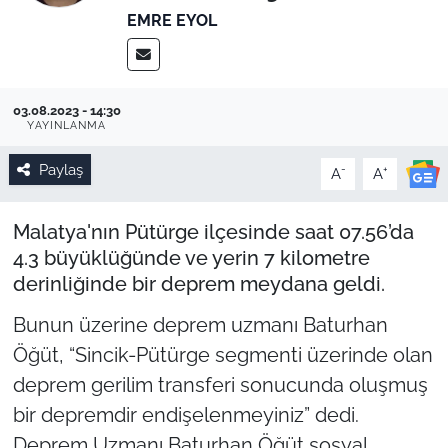
EMRE EYOL
03.08.2023 - 14:30
YAYINLANMA
Paylaş
-
+
A
A
Malatya'nın Pütürge ilçesinde saat 07.56’da
4.3 büyüklüğünde ve yerin 7 kilometre
derinliğinde bir deprem meydana geldi.
Bunun üzerine deprem uzmanı Baturhan
Öğüt, “Sincik-Pütürge segmenti üzerinde olan
deprem gerilim transferi sonucunda oluşmuş
bir depremdir endişelenmeyiniz” dedi.
Deprem Uzmanı Baturhan Öğüt sosyal