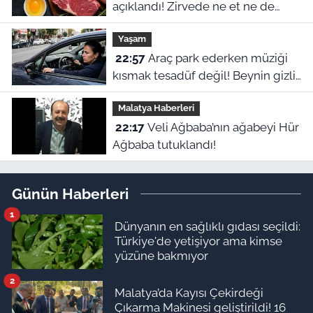
açıklandı! Zirvede ne et ne de
yumurta var
Yaşam
22:57
Araç park ederken müziği
kısmak tesadüf değil! Beynin gizli
refleksiymiş
Malatya Haberleri
22:17
Veli Ağbaba’nın ağabeyi Hür
Ağbaba tutuklandı!
Günün Haberleri
1
Dünyanın en sağlıklı gıdası seçildi:
Türkiye'de yetişiyor ama kimse
yüzüne bakmıyor
2
Malatya’da Kayısı Çekirdeği
Çıkarma Makinesi geliştirildi! 16