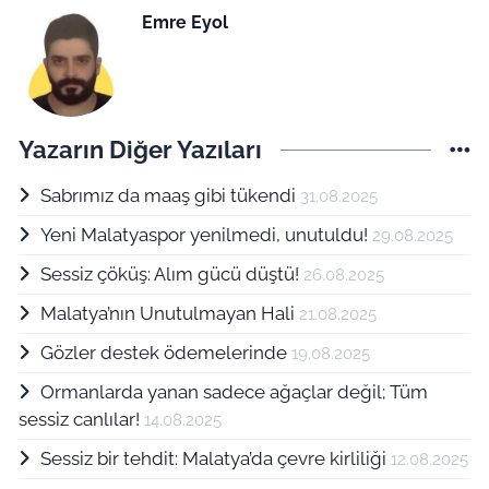
Emre Eyol
Yazarın Diğer Yazıları
Sabrımız da maaş gibi tükendi
31.08.2025
Yeni Malatyaspor yenilmedi, unutuldu!
29.08.2025
Sessiz çöküş: Alım gücü düştü!
26.08.2025
Malatya’nın Unutulmayan Hali
21.08.2025
Gözler destek ödemelerinde
19.08.2025
Ormanlarda yanan sadece ağaçlar değil; Tüm
sessiz canlılar!
14.08.2025
Sessiz bir tehdit: Malatya’da çevre kirliliği
12.08.2025