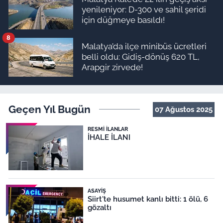
yenileniyor: D-300 ve sahil şeridi
için düğmeye basıldı!
8
Malatya’da ilçe minibüs ücretleri
belli oldu: Gidiş-dönüş 620 TL,
Arapgir zirvede!
Geçen Yıl Bugün
07 Ağustos 2025
RESMI İLANLAR
İHALE İLANI
ASAYIŞ
Siirt'te husumet kanlı bitti: 1 ölü, 6
gözaltı