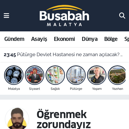
Gündem
Malatya Nöbetçi Eczaneler
Asayiş
Malatya Hava Durumu
Gündem
Asayiş
Ekonomi
Dünya
Bölge
S
Ekonomi
Malatya Namaz Vakitleri
23:45
Pütürge Devlet Hastanesi ne zaman açılacak? Vali Yavuz açıkladı
Dünya
Malatya Trafik Yoğunluk Haritası
Bölge
Süper Lig Puan Durumu ve Fikstür
Malatya
Siyaset
Sağlık
Pütürge
Yaşam
Yazıhan
Spor
Tüm Manşetler
Resmi İlanlar
Son Dakika Haberleri
Öğrenmek
zorundayız
Haber Arşivi