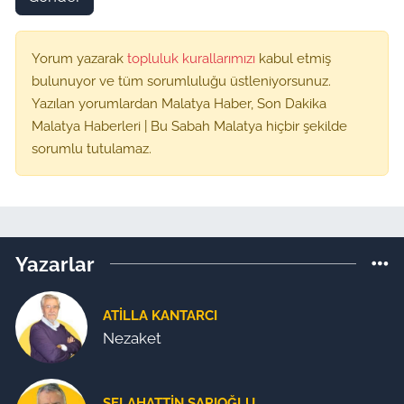
Yorum yazarak
topluluk kurallarımızı
kabul etmiş
bulunuyor ve tüm sorumluluğu üstleniyorsunuz.
Yazılan yorumlardan Malatya Haber, Son Dakika
Malatya Haberleri | Bu Sabah Malatya hiçbir şekilde
sorumlu tutulamaz.
Yazarlar
ATILLA KANTARCI
Nezaket
SELAHATTIN SARIOĞLU