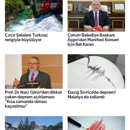
Çırçır Şelalesi Turkuaz
Çorum Belediye Başkanı
rengiyle büyülüyor
Aşgın'dan Manifest Konseri
İçin Ret Kararı
Prof. Dr. Naci Görür’den dikkat
Elazığ Sivrice’de deprem!
çeken deprem açıklaması:
Malatya da sallandı
"Kısa zamanda olması
kaçınılmaz"