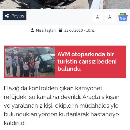
Paylaş
-
+
A
A
Nisa Taştan
22.06.2026 - 16:31
AVM otoparkında bir
turistin cansız bedeni
bulundu
Elazığ'da kontrolden çıkan kamyonet,
refüjdeki su kanalına devrildi. Araçta sıkışan
ve yaralanan 2 kişi, ekiplerin müdahalesiyle
bulundukları yerden kurtarılarak hastaneye
kaldırıldı.