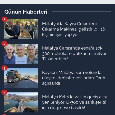
fiyatlarında tırmanış sürüyor
Günün Haberleri
1
Malatya’da Kayısı Çekirdeği
Çıkarma Makinesi geliştirildi! 16
kişinin işini yapıyor
2
Malatya Çarşısı’nda esnafa şok:
300 metrekare dükkana 1 milyon
TL önerdiler!
3
Kayseri-Malatya kara yolunda
ulaşımı değiştirecek adım: Tarih
açıklandı
4
Malatya Kale’de 22 ilin geçiş aksı
yenileniyor: D-300 ve sahil şeridi
için düğmeye basıldı!