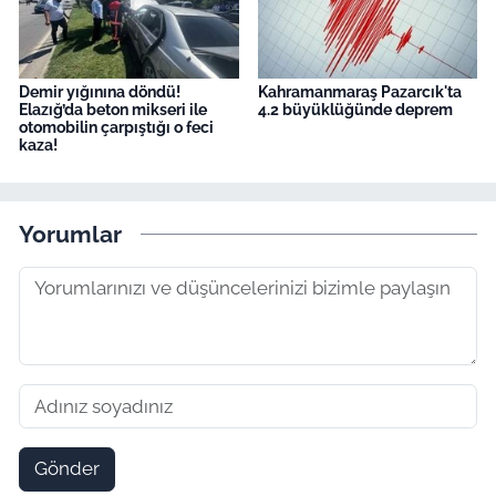
Demir yığınına döndü!
Kahramanmaraş Pazarcık'ta
Elazığ’da beton mikseri ile
4.2 büyüklüğünde deprem
otomobilin çarpıştığı o feci
kaza!
Yorumlar
Gönder