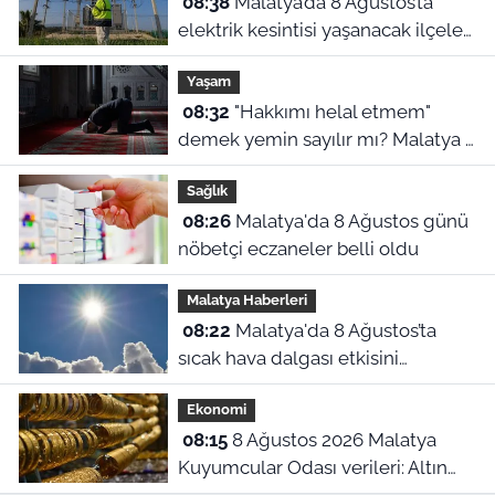
08:38
Malatya’da 8 Ağustos’ta
elektrik kesintisi yaşanacak ilçeler
ve mahalleler
Yaşam
08:32
"Hakkımı helal etmem"
demek yemin sayılır mı? Malatya 8
Ağustos namaz vakitleri
Sağlık
08:26
Malatya'da 8 Ağustos günü
nöbetçi eczaneler belli oldu
Malatya Haberleri
08:22
Malatya'da 8 Ağustos’ta
sıcak hava dalgası etkisini
sürdürüyor
Ekonomi
08:15
8 Ağustos 2026 Malatya
Kuyumcular Odası verileri: Altın