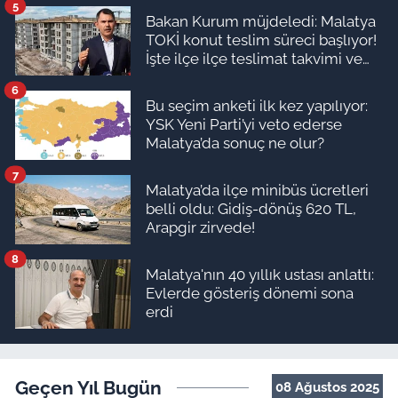
5
Bakan Kurum müjdeledi: Malatya
TOKİ konut teslim süreci başlıyor!
İşte ilçe ilçe teslimat takvimi ve
ödeme planı
6
Bu seçim anketi ilk kez yapılıyor:
YSK Yeni Parti’yi veto ederse
Malatya’da sonuç ne olur?
7
Malatya’da ilçe minibüs ücretleri
belli oldu: Gidiş-dönüş 620 TL,
Arapgir zirvede!
8
Malatya'nın 40 yıllık ustası anlattı:
Evlerde gösteriş dönemi sona
erdi
Geçen Yıl Bugün
08 Ağustos 2025