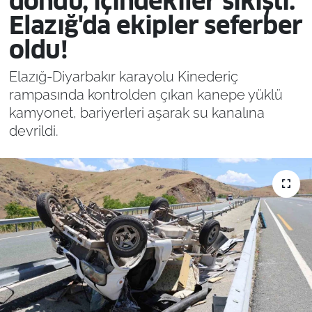
döndü, içindekiler sıkıştı:
Elazığ'da ekipler seferber
oldu!
Elazığ-Diyarbakır karayolu Kinederiç
rampasında kontrolden çıkan kanepe yüklü
kamyonet, bariyerleri aşarak su kanalına
devrildi.