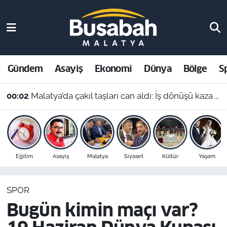
Gündem
Malatya Nöbetçi Eczaneler
Asayiş
Malatya Hava Durumu
Gündem
Asayiş
Ekonomi
Dünya
Bölge
S
Ekonomi
Malatya Namaz Vakitleri
00:02
Malatya’da çakıl taşları can aldı: İş dönüşü kaza yapan motosikletli hayatını kaybetti
Dünya
Malatya Trafik Yoğunluk Haritası
Bölge
Süper Lig Puan Durumu ve Fikstür
Eğitim
Asayiş
Malatya
Siyaset
Kültür
Yaşam
Spor
Tüm Manşetler
SPOR
Resmi İlanlar
Son Dakika Haberleri
Bugün kimin maçı var?
Haber Arşivi