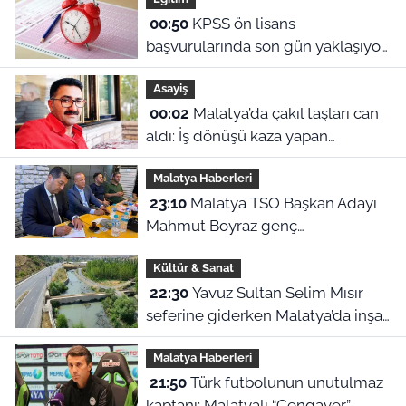
00:50
KPSS ön lisans
başvurularında son gün yaklaşıyor:
2026 başvuru tarihleri ve sınav
Asayiş
ücreti ne?
00:02
Malatya’da çakıl taşları can
aldı: İş dönüşü kaza yapan
motosikletli hayatını kaybetti
Malatya Haberleri
23:10
Malatya TSO Başkan Adayı
Mahmut Boyraz genç
girişimcilerle buluştu
Kültür & Sanat
22:30
Yavuz Sultan Selim Mısır
seferine giderken Malatya’da inşa
edildi: Peki, buranın ismi neden
Malatya Haberleri
“Nadir?”
21:50
Türk futbolunun unutulmaz
kaptanı: Malatyalı “Cengaver”