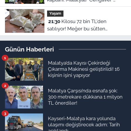
Bülent Korkmaz’ın ilham veren
Yaşam
hikayesi
21:30
Kilosu 72 bin TL'den
satılıyor! Meğer bu sütten
yapılıyormuş
Günün Haberleri
1
Malatya’da Kayısı Çekirdeği
Çıkarma Makinesi geliştirildi! 16
kişinin işini yapıyor
2
Malatya Çarşısı’nda esnafa şok:
300 metrekare dükkana 1 milyon
TL önerdiler!
3
Kayseri-Malatya kara yolunda
ulaşımı değiştirecek adım: Tarih
açıklandı