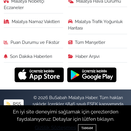
Malatya Nöbetçi
Malatya Hava Durumu
Eczaneler
Malatya Namaz Vakitleri
Malatya Trafik Yoğunluk
Haritası
Puan Durumu ve Fikstür
Tüm Manşetler
Son Dakika Haberleri
Haber Arşivi
© 2026 BuSabah Malatya Haber. Tüm hakları
RSS
saklıdır. İçerikler 5846 sayılı FSEK kapsamında
izinsiz kopyalanamaz.
En iyi site deneyimi sağlamak için çerezlerden
faydalanıyoruz. Detaylar için lütfen tıklayın.
Gizlilik Sözleşmesi
Haber Yazılımı:
TE Bilişim
TAMAM