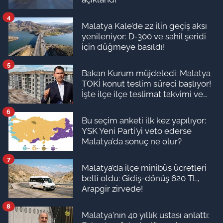
4
Malatya Kale’de 22 ilin geçiş aksı
yenileniyor: D-300 ve sahil şeridi
için düğmeye basıldı!
5
Bakan Kurum müjdeledi: Malatya
TOKİ konut teslim süreci başlıyor!
İşte ilçe ilçe teslimat takvimi ve
ödeme planı
6
Bu seçim anketi ilk kez yapılıyor:
YSK Yeni Parti’yi veto ederse
Malatya’da sonuç ne olur?
7
Malatya’da ilçe minibüs ücretleri
belli oldu: Gidiş-dönüş 620 TL,
Arapgir zirvede!
8
Malatya'nın 40 yıllık ustası anlattı: