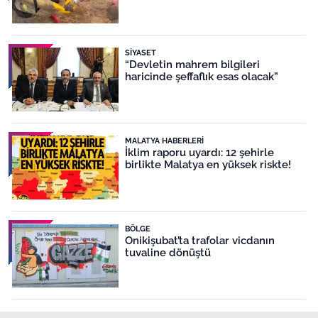
SIYASET
“Devletin mahrem bilgileri
haricinde şeffaflık esas olacak”
MALATYA HABERLERI
İklim raporu uyardı: 12 şehirle
birlikte Malatya en yüksek riskte!
BÖLGE
Onikişubat’ta trafolar vicdanın
tuvaline dönüştü