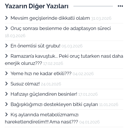
Yazarın Diğer Yazıları
Mevsim geçişlerinde dikkatli olalım
31.03.2026
Oruç sonrası beslenme de adaptasyon süreci
18.03.2026
En önemlisi süt grubu!
05.03.2026
Ramazan’a kavuştuk... Peki oruç tutarken nasıl daha
enerjik oluruz???
17.02.2026
Yeme hızı ne kadar etkili???
04.02.2026
Susuz olmaz!
24.01.2026
Hafızayı güçlendiren besinler!
17.01.2026
Bağışıklığımızı destekleyen bitki çayları
11.01.2026
Kış aylarında metabolizmamızı
hareketlendirelim!!! Ama nasıl???
04.01.2026