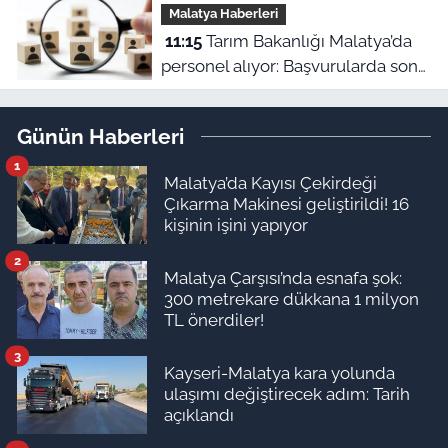
Malatya Haberleri
11:15
Tarım Bakanlığı Malatya’da
personel alıyor: Başvurularda son
gün bugün!
Günün Haberleri
1
Malatya’da Kayısı Çekirdeği
Çıkarma Makinesi geliştirildi! 16
kişinin işini yapıyor
2
Malatya Çarşısı’nda esnafa şok:
300 metrekare dükkana 1 milyon
TL önerdiler!
3
Kayseri-Malatya kara yolunda
ulaşımı değiştirecek adım: Tarih
açıklandı