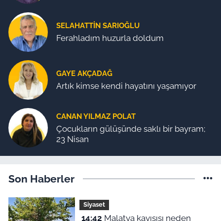
SELAHATTIN SARIOĞLU
Ferahladım huzurla doldum
GAYE AKÇADAĞ
Artık kimse kendi hayatını yaşamıyor
CANAN YILMAZ POLAT
Çocukların gülüşünde saklı bir bayram;
23 Nisan
Son Haberler
Siyaset
14:42
Malatya kayısısı neden