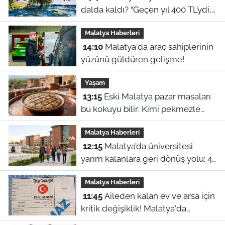
dalda kaldı? “Geçen yıl 400 TL’ydi,
bu yıl 230 lira!”
Malatya Haberleri
14:10
Malatya'da araç sahiplerinin
yüzünü güldüren gelişme!
Yaşam
13:15
Eski Malatya pazar masaları
bu kokuyu bilir: Kimi pekmezle
yedi kimi yağla, işte o harle
Malatya Haberleri
12:15
Malatya’da üniversitesi
yarım kalanlara geri dönüş yolu: 4
aylık başvuru süresi başladı!
Malatya Haberleri
11:45
Aileden kalan ev ve arsa için
kritik değişiklik! Malatya'da
mirasçılar ne yapacak?