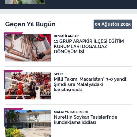
Geçen Yıl Bugün
09 Ağustos 2025
RESMI İLANLAR
11 GRUP ARAPKİR İLÇESİ EĞİTİM
KURUMLARI DOĞALGAZ
DÖNÜŞÜM İŞİ
SPOR
Milli Takım, Macaristan’ı 3-0 yendi:
Şimdi sıra Malatya’daki
karşılaşmada
MALATYA HABERLERI
Nurettin Soykan Tesisleri’nde
kundaklama iddiası