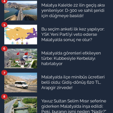
4
Malatya Kale’de 22 ilin geçiş aksı
yenileniyor: D-300 ve sahil şeridi
için düğmeye basıldı!
5
Bu seçim anketi ilk kez yapılıyor:
YSK Yeni Parti’yi veto ederse
Malatya’da sonuç ne olur?
6
Malatya’da görenleri etkileyen
türbe: Kubbesiyle Kerbela’yı
hatırlatıyor
7
Malatya’da ilçe minibüs ücretleri
belli oldu: Gidiş-dönüş 620 TL,
Arapgir zirvede!
8
Yavuz Sultan Selim Mısır seferine
giderken Malatya’da inşa edildi:
Peki, buranın ismi neden “Nadir?”