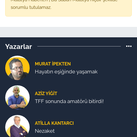
sorumlu tutulamaz.
Yazarlar
MURAT İPEKTEN
Hayatın eşiğinde yaşamak
AZIZ YIĞIT
TFF sonunda amatörü bitirdi!
ATILLA KANTARCI
Nezaket