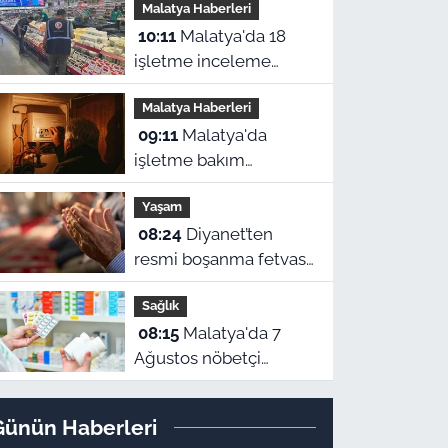
Malatya Haberleri
kazanma şansı
10:11
Malatya'da 18
yakalayacak
işletme inceleme
altında! Denetimlerde
Malatya Haberleri
544 bin liralık ceza
09:11
Malatya'da
kesildi
işletme bakım
çalışmaları
Yaşam
kapsamında bir çok
08:24
Diyanet’ten
ilçede planlı elektrik
resmi boşanma fetvası
kesintileri
ve Malatya namaz
uygulanacak.
Sağlık
vakitleri
Kesintilerin yap
08:15
Malatya'da 7
Ağustos nöbetçi
eczaneler belli oldu!
Günün Haberleri