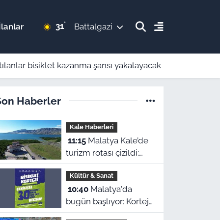
°
31
lanlar
Battalgazi
tılanlar bisiklet kazanma şansı yakalayacak
Son Haberler
Kale Haberleri
11:15
Malatya Kale’de
turizm rotası çizildi:
Kendi değerlerimizle
Kültür & Sanat
büyürüz, Bodrum’a
10:40
Malatya'da
özenmeyiz!
bugün başlıyor: Korteje
katılanlar bisiklet