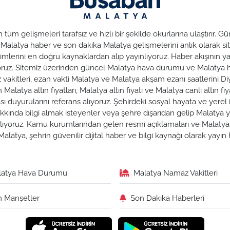
üm gelişmeleri tarafsız ve hızlı bir şekilde okurlarına ulaştırır.
. Malatya haber ve son dakika Malatya gelişmelerini anlık olarak sit
lerini en doğru kaynaklardan alıp yayınlıyoruz. Haber akışının yan
nuyoruz. Sitemiz üzerinden güncel Malatya hava durumu ve Malaty
az vakitleri, ezan vakti Malatya ve Malatya akşam ezanı saatlerini Di
alatya altın fiyatları, Malatya altın fiyatı ve Malatya canlı altın fiya
duyurularını referans alıyoruz. Şehirdeki sosyal hayata ve yerel iş
hakkında bilgi almak isteyenler veya şehre dışarıdan gelip Malatya y
zırlıyoruz. Kamu kurumlarından gelen resmi açıklamaları ve Malat
alatya, şehrin güvenilir dijital haber ve bilgi kaynağı olarak yayı
latya Hava Durumu
Malatya Namaz Vakitleri
 Manşetler
Son Dakika Haberleri