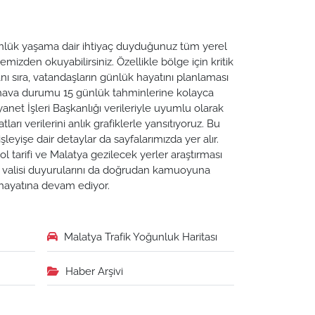
 Günlük yaşama dair ihtiyaç duyduğunuz tüm yerel
emizden okuyabilirsiniz. Özellikle bölge için kritik
ı sıra, vatandaşların günlük hayatını planlaması
a hava durumu 15 günlük tahminlerine kolayca
yanet İşleri Başkanlığı verileriyle uyumlu olarak
tları verilerini anlık grafiklerle yansıtıyoruz. Bu
leyişe dair detaylar da sayfalarımızda yer alır.
ol tarifi ve Malatya gezilecek yerler araştırması
ya valisi duyurularını da doğrudan kamuoyuna
n hayatına devam ediyor.
Malatya Trafik Yoğunluk Haritası
Haber Arşivi