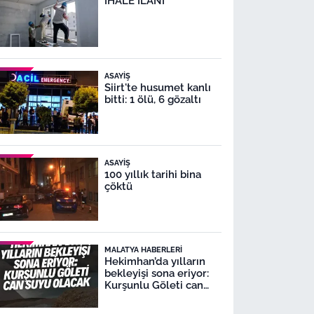
İHALE İLANI
ASAYIŞ
Siirt'te husumet kanlı
bitti: 1 ölü, 6 gözaltı
ASAYIŞ
100 yıllık tarihi bina
çöktü
MALATYA HABERLERI
Hekimhan’da yılların
bekleyişi sona eriyor:
Kurşunlu Göleti can
suyu olacak