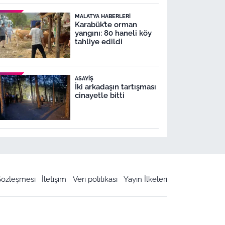
MALATYA HABERLERI
Karabük’te orman
yangını: 80 haneli köy
tahliye edildi
ASAYIŞ
İki arkadaşın tartışması
cinayetle bitti
 Sözleşmesi
İletişim
Veri politikası
Yayın İlkeleri