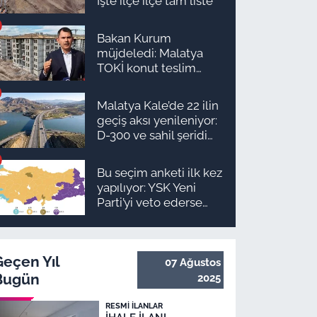
İşte ilçe ilçe tam liste
Bakan Kurum
müjdeledi: Malatya
TOKİ konut teslim
süreci başlıyor! İşte
ilçe ilçe teslimat
Malatya Kale’de 22 ilin
takvimi ve ödeme
geçiş aksı yenileniyor:
planı
D-300 ve sahil şeridi
için düğmeye basıldı!
Bu seçim anketi ilk kez
yapılıyor: YSK Yeni
Parti’yi veto ederse
Malatya’da sonuç ne
olur?
Geçen Yıl
07 Ağustos
Bugün
2025
RESMI İLANLAR