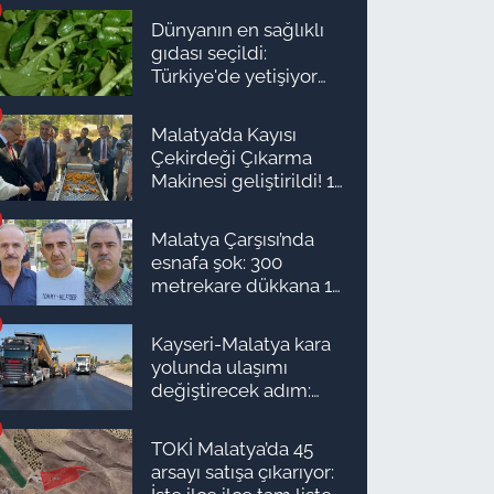
Dünyanın en sağlıklı
gıdası seçildi:
Türkiye'de yetişiyor
ama kimse yüzüne
bakmıyor
Malatya’da Kayısı
Çekirdeği Çıkarma
Makinesi geliştirildi! 16
kişinin işini yapıyor
Malatya Çarşısı’nda
esnafa şok: 300
metrekare dükkana 1
milyon TL önerdiler!
Kayseri-Malatya kara
yolunda ulaşımı
değiştirecek adım:
Tarih açıklandı
TOKİ Malatya’da 45
arsayı satışa çıkarıyor: