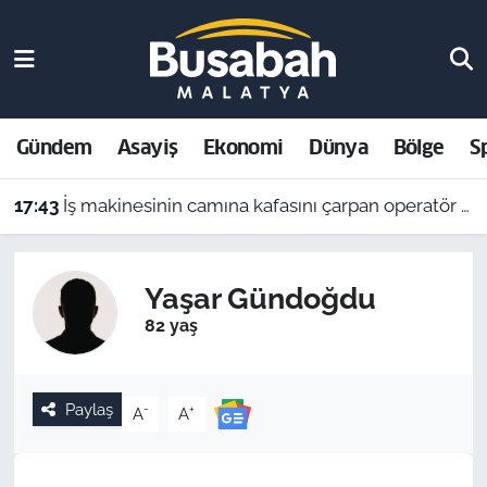
Gündem
Malatya Nöbetçi Eczaneler
Asayiş
Malatya Hava Durumu
Gündem
Asayiş
Ekonomi
Dünya
Bölge
S
Ekonomi
Malatya Namaz Vakitleri
17:43
İş makinesinin camına kafasını çarpan operatör yaralandı
Dünya
Malatya Trafik Yoğunluk Haritası
Yaşar Gündoğdu
Bölge
Süper Lig Puan Durumu ve Fikstür
82 yaş
Spor
Tüm Manşetler
Paylaş
-
+
A
A
Resmi İlanlar
Son Dakika Haberleri
Haber Arşivi