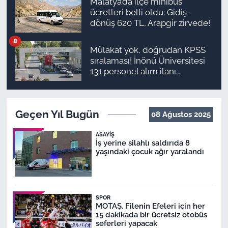
Malatya’da ilçe minibüs
ücretleri belli oldu: Gidiş-
dönüş 620 TL, Arapgir zirvede!
8
Mülakat yok, doğrudan KPSS
sıralaması! İnönü Üniversitesi
131 personel alım ilanı
yayımlandı
Geçen Yıl Bugün
08 Ağustos 2025
ASAYIŞ
İş yerine silahlı saldırıda 8
yaşındaki çocuk ağır yaralandı
SPOR
MOTAŞ, Filenin Efeleri için her
15 dakikada bir ücretsiz otobüs
seferleri yapacak