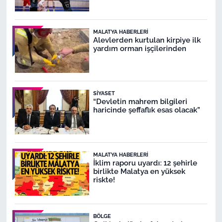
MALATYA HABERLERI
Alevlerden kurtulan kirpiye ilk
yardım orman işçilerinden
SIYASET
“Devletin mahrem bilgileri
haricinde şeffaflık esas olacak”
MALATYA HABERLERI
İklim raporu uyardı: 12 şehirle
birlikte Malatya en yüksek
riskte!
BÖLGE