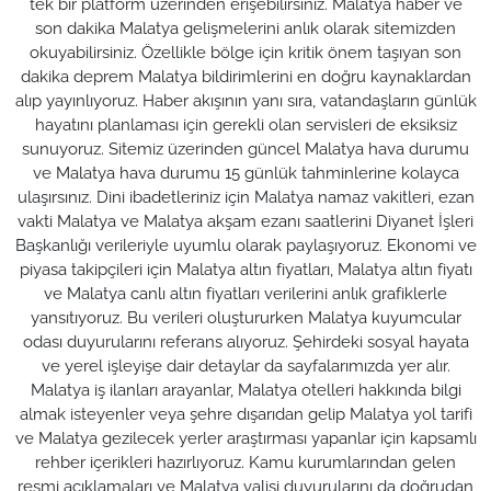
tek bir platform üzerinden erişebilirsiniz. Malatya haber ve
son dakika Malatya gelişmelerini anlık olarak sitemizden
okuyabilirsiniz. Özellikle bölge için kritik önem taşıyan son
dakika deprem Malatya bildirimlerini en doğru kaynaklardan
alıp yayınlıyoruz. Haber akışının yanı sıra, vatandaşların günlük
hayatını planlaması için gerekli olan servisleri de eksiksiz
sunuyoruz. Sitemiz üzerinden güncel Malatya hava durumu
ve Malatya hava durumu 15 günlük tahminlerine kolayca
ulaşırsınız. Dini ibadetleriniz için Malatya namaz vakitleri, ezan
vakti Malatya ve Malatya akşam ezanı saatlerini Diyanet İşleri
Başkanlığı verileriyle uyumlu olarak paylaşıyoruz. Ekonomi ve
piyasa takipçileri için Malatya altın fiyatları, Malatya altın fiyatı
ve Malatya canlı altın fiyatları verilerini anlık grafiklerle
yansıtıyoruz. Bu verileri oluştururken Malatya kuyumcular
odası duyurularını referans alıyoruz. Şehirdeki sosyal hayata
ve yerel işleyişe dair detaylar da sayfalarımızda yer alır.
Malatya iş ilanları arayanlar, Malatya otelleri hakkında bilgi
almak isteyenler veya şehre dışarıdan gelip Malatya yol tarifi
ve Malatya gezilecek yerler araştırması yapanlar için kapsamlı
rehber içerikleri hazırlıyoruz. Kamu kurumlarından gelen
resmi açıklamaları ve Malatya valisi duyurularını da doğrudan