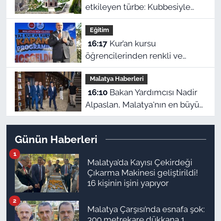
etkileyen türbe: Kubbesiyle
Kerbela’yı hatırlatıyor
Eğitim
16:17
Kur’an kursu
öğrencilerinden renkli ve
anlamlı kapanış gösterisi
Malatya Haberleri
16:10
Bakan Yardımcısı Nadir
Alpaslan, Malatya'nın en büyük
kütüphanesini inceledi
Günün Haberleri
1
Malatya’da Kayısı Çekirdeği
Çıkarma Makinesi geliştirildi!
16 kişinin işini yapıyor
2
Malatya Çarşısı’nda esnafa şok:
300 metrekare dükkana 1