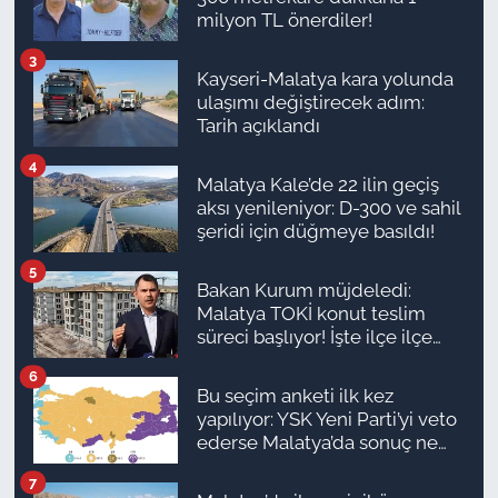
milyon TL önerdiler!
3
Kayseri-Malatya kara yolunda
ulaşımı değiştirecek adım:
Tarih açıklandı
4
Malatya Kale’de 22 ilin geçiş
aksı yenileniyor: D-300 ve sahil
şeridi için düğmeye basıldı!
5
Bakan Kurum müjdeledi:
Malatya TOKİ konut teslim
süreci başlıyor! İşte ilçe ilçe
teslimat takvimi ve ödeme
6
planı
Bu seçim anketi ilk kez
yapılıyor: YSK Yeni Parti’yi veto
ederse Malatya’da sonuç ne
olur?
7