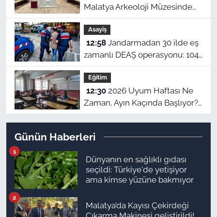
Malatya Arkeoloji Müzesinde
binlerce yıllık eserler görücüye
Asayiş
çıkıyor
12:58
Jandarmadan 30 ilde eş
zamanlı DEAŞ operasyonu: 104
şüpheli yakalandı!
Eğitim
12:30
2026 Uyum Haftası Ne
Zaman, Ayın Kaçında Başlıyor?
MEB 1. Sınıf ve Anaokulu Uyum
Eğitimi Tarihleri
Günün Haberleri
1
Dünyanın en sağlıklı gıdası
seçildi: Türkiye'de yetişiyor
ama kimse yüzüne bakmıyor
2
Malatya’da Kayısı Çekirdeği
Çıkarma Makinesi geliştirildi!