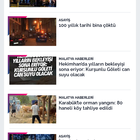
ASAYIŞ
100 yıllık tarihi bina çöktü
MALATYA HABERLERI
Hekimhan’da yılların bekleyişi
sona eriyor: Kurşunlu Göleti can
suyu olacak
MALATYA HABERLERI
Karabük’te orman yangını: 80
haneli köy tahliye edildi
ASAYIŞ