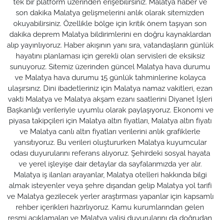
tek bir platform üzerinden erişebilirsiniz. Malatya haber ve
son dakika Malatya gelişmelerini anlık olarak sitemizden
okuyabilirsiniz. Özellikle bölge için kritik önem taşıyan son
dakika deprem Malatya bildirimlerini en doğru kaynaklardan
alıp yayınlıyoruz. Haber akışının yanı sıra, vatandaşların günlük
hayatını planlaması için gerekli olan servisleri de eksiksiz
sunuyoruz. Sitemiz üzerinden güncel Malatya hava durumu
ve Malatya hava durumu 15 günlük tahminlerine kolayca
ulaşırsınız. Dini ibadetleriniz için Malatya namaz vakitleri, ezan
vakti Malatya ve Malatya akşam ezanı saatlerini Diyanet İşleri
Başkanlığı verileriyle uyumlu olarak paylaşıyoruz. Ekonomi ve
piyasa takipçileri için Malatya altın fiyatları, Malatya altın fiyatı
ve Malatya canlı altın fiyatları verilerini anlık grafiklerle
yansıtıyoruz. Bu verileri oluştururken Malatya kuyumcular
odası duyurularını referans alıyoruz. Şehirdeki sosyal hayata
ve yerel işleyişe dair detaylar da sayfalarımızda yer alır.
Malatya iş ilanları arayanlar, Malatya otelleri hakkında bilgi
almak isteyenler veya şehre dışarıdan gelip Malatya yol tarifi
ve Malatya gezilecek yerler araştırması yapanlar için kapsamlı
rehber içerikleri hazırlıyoruz. Kamu kurumlarından gelen
resmi açıklamaları ve Malatya valisi duyurularını da doğrudan