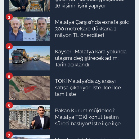
16 kişinin işini yapıyor
3
Malatya Çarşısı’nda esnafa şok:
300 metrekare dükkana 1
milyon TL önerdiler!
4
Kayseri-Malatya kara yolunda
ulaşımı değiştirecek adım:
Tarih açıklandı
5
TOKİ Malatya’da 45 arsayı
satışa çıkarıyor: İşte ilçe ilçe
tam liste
6
Bakan Kurum müjdeledi:
Malatya TOKİ konut teslim
süreci başlıyor! İşte ilçe ilçe
teslimat takvimi ve ödeme
7
planı