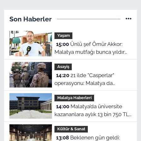
Son Haberler
Yaşam
15:00
Ünlü şef Ömür Akkor:
Malatya mutfağı bunca yıldır
kendini gizlemiş
Asayiş
14:20
21 ilde "Casperlar"
operasyonu: Malatya da
listede! 151 kişiye dava açıldı
Malatya Haberleri
14:00
Malatya’da üniversite
kazananlara aylık 13 bin 750 TL:
Kimler başvurabilir?
Kültür & Sanat
13:08
Beklenen gün geldi: