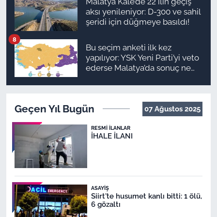
Malatya Kale’de 22 ilin geçiş
aksı yenileniyor: D-300 ve sahil
şeridi için düğmeye basıldı!
8
Bu seçim anketi ilk kez
yapılıyor: YSK Yeni Parti’yi veto
ederse Malatya’da sonuç ne
olur?
Geçen Yıl Bugün
07 Ağustos 2025
RESMI İLANLAR
İHALE İLANI
ASAYIŞ
Siirt'te husumet kanlı bitti: 1 ölü,
6 gözaltı