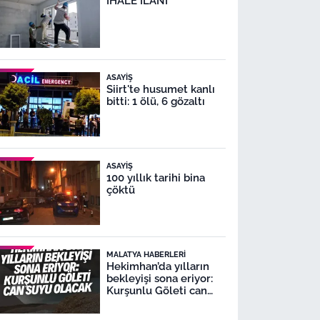
İHALE İLANI
ASAYIŞ
Siirt'te husumet kanlı
bitti: 1 ölü, 6 gözaltı
ASAYIŞ
100 yıllık tarihi bina
çöktü
MALATYA HABERLERI
Hekimhan’da yılların
bekleyişi sona eriyor:
Kurşunlu Göleti can
suyu olacak