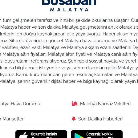
üm gelişmeleri tarafsız ve hızlı bir şekilde okurlarına ulaştırır.
. Malatya haber ve son dakika Malatya gelişmelerini anlık olarak sit
lerini en doğru kaynaklardan alıp yayınlıyoruz. Haber akışının yan
nuyoruz. Sitemiz üzerinden güncel Malatya hava durumu ve Malaty
az vakitleri, ezan vakti Malatya ve Malatya akşam ezanı saatlerini Di
alatya altın fiyatları, Malatya altın fiyatı ve Malatya canlı altın fiya
duyurularını referans alıyoruz. Şehirdeki sosyal hayata ve yerel iş
hakkında bilgi almak isteyenler veya şehre dışarıdan gelip Malatya y
zırlıyoruz. Kamu kurumlarından gelen resmi açıklamaları ve Malat
alatya, şehrin güvenilir dijital haber ve bilgi kaynağı olarak yayı
latya Hava Durumu
Malatya Namaz Vakitleri
 Manşetler
Son Dakika Haberleri