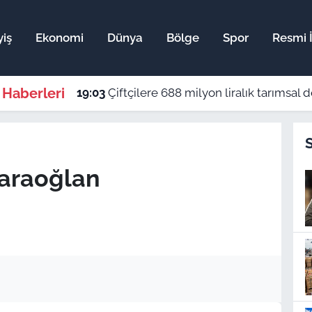
iş
Ekonomi
Dünya
Bölge
Spor
Resmi İ
 Haberleri
19:03
Çiftçilere 688 milyon liralık tarımsal
Karaoğlan