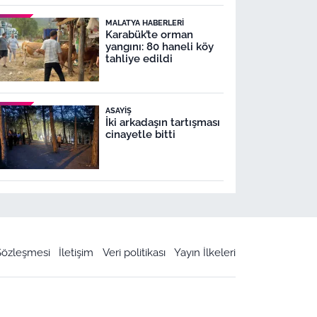
MALATYA HABERLERI
Karabük’te orman
yangını: 80 haneli köy
tahliye edildi
ASAYIŞ
İki arkadaşın tartışması
cinayetle bitti
 Sözleşmesi
İletişim
Veri politikası
Yayın İlkeleri