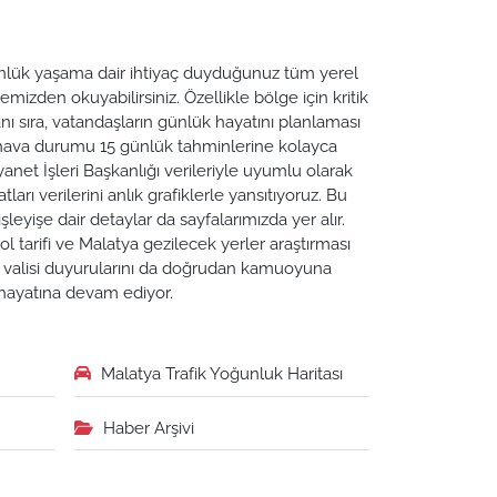
 Günlük yaşama dair ihtiyaç duyduğunuz tüm yerel
emizden okuyabilirsiniz. Özellikle bölge için kritik
ı sıra, vatandaşların günlük hayatını planlaması
a hava durumu 15 günlük tahminlerine kolayca
yanet İşleri Başkanlığı verileriyle uyumlu olarak
tları verilerini anlık grafiklerle yansıtıyoruz. Bu
leyişe dair detaylar da sayfalarımızda yer alır.
ol tarifi ve Malatya gezilecek yerler araştırması
ya valisi duyurularını da doğrudan kamuoyuna
n hayatına devam ediyor.
Malatya Trafik Yoğunluk Haritası
Haber Arşivi