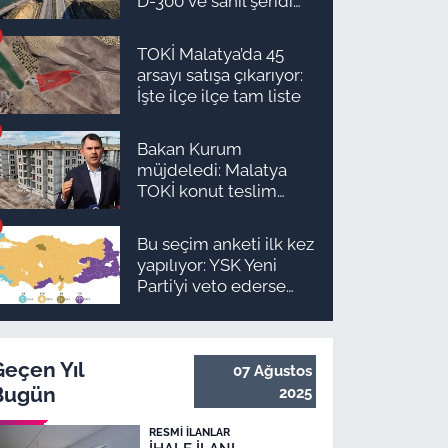
D-300 ve sahil şeridi
için düğmeye basıldı!
TOKİ Malatya’da 45
arsayı satışa çıkarıyor:
İşte ilçe ilçe tam liste
Bakan Kurum
müjdeledi: Malatya
TOKİ konut teslim
süreci başlıyor! İşte
ilçe ilçe teslimat
Bu seçim anketi ilk kez
takvimi ve ödeme
yapılıyor: YSK Yeni
planı
Parti’yi veto ederse
Malatya’da sonuç ne
olur?
Geçen Yıl
07 Ağustos
Bugün
2025
RESMI İLANLAR