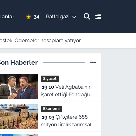
°
34
lanlar
Battalgazi
 destek: Ödemeler hesaplara yatıyor
Son Haberler
Siyaset
19:10
Veli Ağbaba'nın
işaret ettiği Fendoğlu
konuştu: "Kimse
Ekonomi
kimseye kefil olamaz"
19:03
Çiftçilere 688
milyon liralık tarımsal
destek: Ödemeler