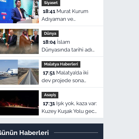
Siyaset
hesaplara yatıyor
18:41
Murat Kurum
Adıyaman ve
Malatya'nın ardından
Dünya
Hatay’da: “Bu işler
18:04
İslam
ahbap çavuş ilişkisiyle
Dünyasında tarihi adım:
yürümez”
Türkiye, Pakistan ve
Malatya Haberleri
Suudi Arabistan'dan
17:51
Malatya’da iki
Ortak Savunma
dev projede sona
Anlaşması!
gelindi: Havalimanı ve
Asayiş
Kuzey Çevre Yolu için
17:31
Işık yok, kaza var:
açılış tarihleri ilan
Kuzey Kuşak Yolu gece
edildi
kabusuna dönüştü!
Günün Haberleri