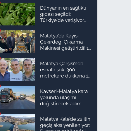
Dünyanın en sağlıklı
gıdası seçildi:
Türkiye'de yetişiyor
ama kimse yüzüne
bakmıyor
Malatya’da Kayısı
Çekirdeği Çıkarma
Makinesi geliştirildi! 16
kişinin işini yapıyor
Malatya Çarşısı’nda
esnafa şok: 300
metrekare dükkana 1
milyon TL önerdiler!
Kayseri-Malatya kara
yolunda ulaşımı
değiştirecek adım:
Tarih açıklandı
Malatya Kale’de 22 ilin
geçiş aksı yenileniyor: