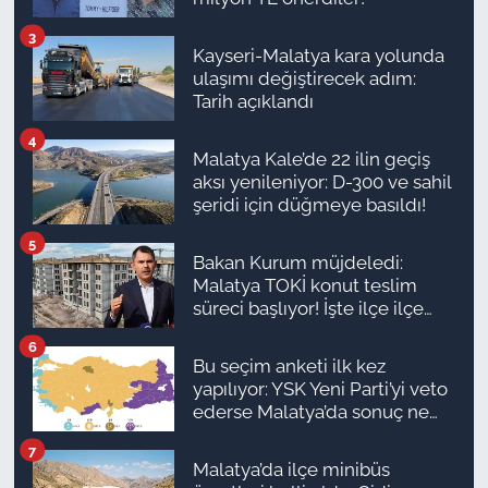
3
Kayseri-Malatya kara yolunda
ulaşımı değiştirecek adım:
Tarih açıklandı
4
Malatya Kale’de 22 ilin geçiş
aksı yenileniyor: D-300 ve sahil
şeridi için düğmeye basıldı!
5
Bakan Kurum müjdeledi:
Malatya TOKİ konut teslim
süreci başlıyor! İşte ilçe ilçe
teslimat takvimi ve ödeme
6
planı
Bu seçim anketi ilk kez
yapılıyor: YSK Yeni Parti’yi veto
ederse Malatya’da sonuç ne
olur?
7
Malatya’da ilçe minibüs