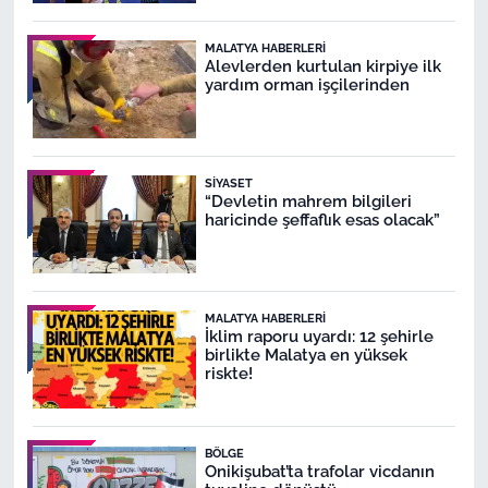
MALATYA HABERLERI
Alevlerden kurtulan kirpiye ilk
yardım orman işçilerinden
SIYASET
“Devletin mahrem bilgileri
haricinde şeffaflık esas olacak”
MALATYA HABERLERI
İklim raporu uyardı: 12 şehirle
birlikte Malatya en yüksek
riskte!
BÖLGE
Onikişubat’ta trafolar vicdanın