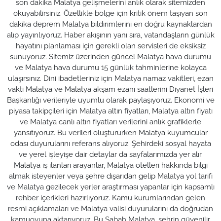
son dakika Malatya gelişmelerini anlık olarak sitemizden
okuyabilirsiniz. Özellikle bölge için kritik önem taşıyan son
dakika deprem Malatya bildirimlerini en doğru kaynaklardan
alıp yayınlıyoruz. Haber akışının yanı sıra, vatandaşların günlük
hayatını planlaması için gerekli olan servisleri de eksiksiz
sunuyoruz. Sitemiz üzerinden güncel Malatya hava durumu
ve Malatya hava durumu 15 günlük tahminlerine kolayca
ulaşırsınız. Dini ibadetleriniz için Malatya namaz vakitleri, ezan
vakti Malatya ve Malatya akşam ezanı saatlerini Diyanet İşleri
Başkanlığı verileriyle uyumlu olarak paylaşıyoruz. Ekonomi ve
piyasa takipçileri için Malatya altın fiyatları, Malatya altın fiyatı
ve Malatya canlı altın fiyatları verilerini anlık grafiklerle
yansıtıyoruz. Bu verileri oluştururken Malatya kuyumcular
odası duyurularını referans alıyoruz. Şehirdeki sosyal hayata
ve yerel işleyişe dair detaylar da sayfalarımızda yer alır.
Malatya iş ilanları arayanlar, Malatya otelleri hakkında bilgi
almak isteyenler veya şehre dışarıdan gelip Malatya yol tarifi
ve Malatya gezilecek yerler araştırması yapanlar için kapsamlı
rehber içerikleri hazırlıyoruz. Kamu kurumlarından gelen
resmi açıklamaları ve Malatya valisi duyurularını da doğrudan
kamuoyuna aktarıyoruz. Bu Sabah Malatya, şehrin güvenilir