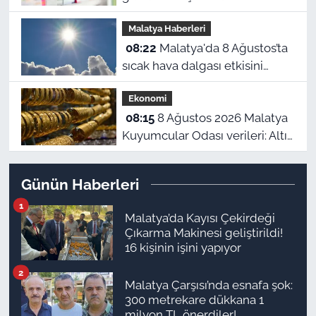
oldu
Malatya Haberleri
08:22
Malatya'da 8 Ağustos’ta
sıcak hava dalgası etkisini
sürdürüyor
Ekonomi
08:15
8 Ağustos 2026 Malatya
Kuyumcular Odası verileri: Altın
fiyatlarında tırmanış sürüyor
Günün Haberleri
1
Malatya’da Kayısı Çekirdeği
Çıkarma Makinesi geliştirildi!
16 kişinin işini yapıyor
2
Malatya Çarşısı’nda esnafa şok:
300 metrekare dükkana 1
milyon TL önerdiler!