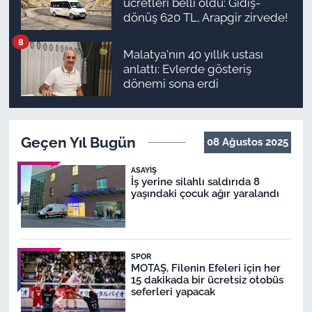
ücretleri belli oldu: Gidiş-
dönüş 620 TL, Arapgir zirvede!
8
Malatya'nın 40 yıllık ustası
anlattı: Evlerde gösteriş
dönemi sona erdi
Geçen Yıl Bugün
08 Ağustos 2025
ASAYIŞ
İş yerine silahlı saldırıda 8
yaşındaki çocuk ağır yaralandı
SPOR
MOTAŞ, Filenin Efeleri için her
15 dakikada bir ücretsiz otobüs
seferleri yapacak