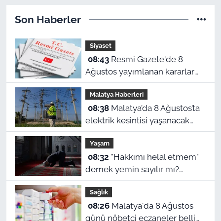
Son Haberler
Siyaset
08:43
Resmi Gazete'de 8
Ağustos yayımlanan kararlar
belli oldu
Malatya Haberleri
08:38
Malatya’da 8 Ağustos’ta
elektrik kesintisi yaşanacak
ilçeler ve mahalleler
Yaşam
08:32
"Hakkımı helal etmem"
demek yemin sayılır mı?
Malatya 8 Ağustos namaz
Sağlık
vakitleri
08:26
Malatya'da 8 Ağustos
günü nöbetçi eczaneler belli