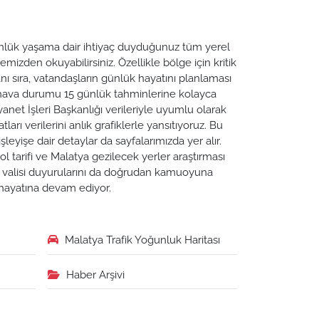
 Günlük yaşama dair ihtiyaç duyduğunuz tüm yerel
emizden okuyabilirsiniz. Özellikle bölge için kritik
ı sıra, vatandaşların günlük hayatını planlaması
a hava durumu 15 günlük tahminlerine kolayca
yanet İşleri Başkanlığı verileriyle uyumlu olarak
tları verilerini anlık grafiklerle yansıtıyoruz. Bu
leyişe dair detaylar da sayfalarımızda yer alır.
ol tarifi ve Malatya gezilecek yerler araştırması
ya valisi duyurularını da doğrudan kamuoyuna
n hayatına devam ediyor.
Malatya Trafik Yoğunluk Haritası
Haber Arşivi