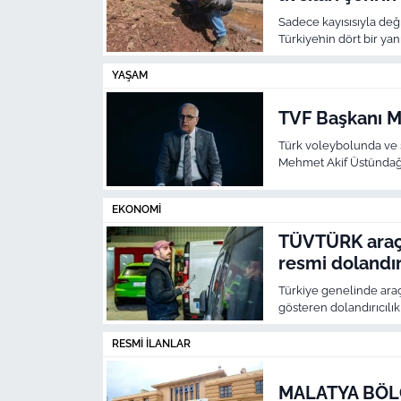
Sadece kayısısıyla deği
Türkiye’nin dört bir ya
doğasında 2 gün boyun
YAŞAM
TVF Başkanı M
Türk voleybolunda ve s
Mehmet Akif Üstündağ,
bünyesindeki üst düzey
dünya şampiyonluğuna 
EKONOMI
TÜVTÜRK araç
resmi dolandırı
Türkiye genelinde ar
gösteren dolandırıcılık 
Yapılan açıklamada, a
çekilerek, yetkisiz plat
RESMI İLANLAR
istendi.
MALATYA BÖL