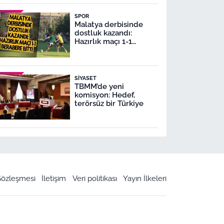
SPOR
Malatya derbisinde
dostluk kazandı:
Hazırlık maçı 1-1
berabere bitti
SIYASET
TBMM’de yeni
komisyon: Hedef,
terörsüz bir Türkiye
 Sözleşmesi
İletişim
Veri politikası
Yayın İlkeleri