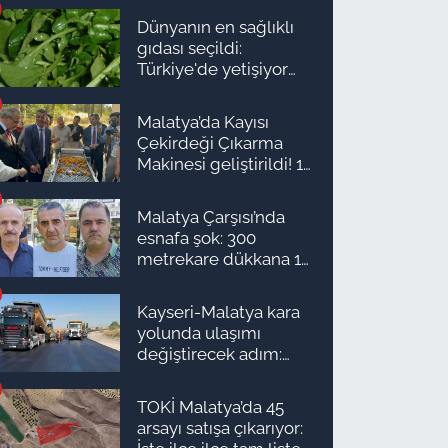
Dünyanın en sağlıklı
gıdası seçildi:
Türkiye'de yetişiyor
ama kimse yüzüne
bakmıyor
Malatya’da Kayısı
Çekirdeği Çıkarma
Makinesi geliştirildi! 16
kişinin işini yapıyor
Malatya Çarşısı’nda
esnafa şok: 300
metrekare dükkana 1
milyon TL önerdiler!
Kayseri-Malatya kara
yolunda ulaşımı
değiştirecek adım:
Tarih açıklandı
TOKİ Malatya’da 45
arsayı satışa çıkarıyor: