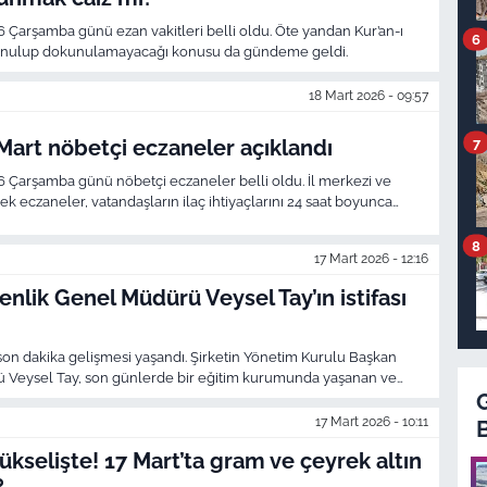
6 Çarşamba günü ezan vakitleri belli oldu. Öte yandan Kur’an-ı
6
kunulup dokunulamayacağı konusu da gündeme geldi.
18 Mart 2026 - 09:57
7
Mart nöbetçi eczaneler açıklandı
6 Çarşamba günü nöbetçi eczaneler belli oldu. İl merkezi ve
k eczaneler, vatandaşların ilaç ihtiyaçlarını 24 saat boyunca
8
17 Mart 2026 - 12:16
enlik Genel Müdürü Veysel Tay’ın istifası
son dakika gelişmesi yaşandı. Şirketin Yönetim Kurulu Başkan
ü Veysel Tay, son günlerde bir eğitim kurumunda yaşanan ve
ayın ardından görevinden ayrılma talebinde bulundu. Esenlik
stifasını kabul ettiğini duyurdu.
17 Mart 2026 - 10:11
 yükselişte! 17 Mart’ta gram ve çeyrek altın