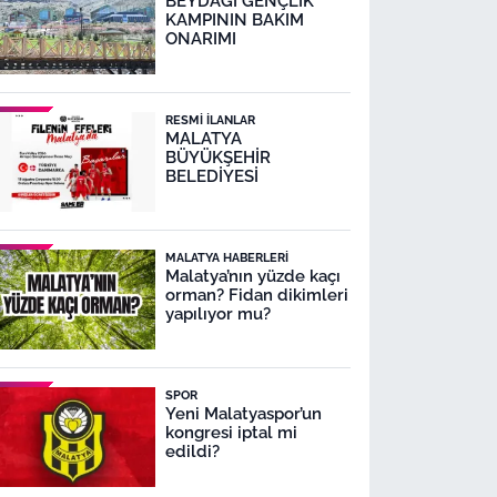
BEYDAĞI GENÇLİK
KAMPININ BAKIM
ONARIMI
RESMI İLANLAR
MALATYA
BÜYÜKŞEHİR
BELEDİYESİ
MALATYA HABERLERI
Malatya’nın yüzde kaçı
orman? Fidan dikimleri
yapılıyor mu?
SPOR
Yeni Malatyaspor’un
kongresi iptal mi
edildi?