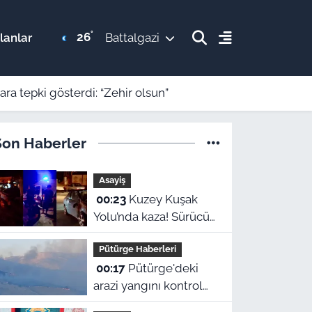
°
26
lanlar
Battalgazi
ra tepki gösterdi: “Zehir olsun”
Son Haberler
Asayiş
00:23
Kuzey Kuşak
Yolu’nda kaza! Sürücü
hastaneye kaldırıldı
Pütürge Haberleri
00:17
Pütürge'deki
arazi yangını kontrol
altına alındı! Vali