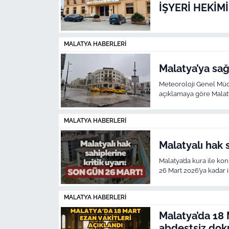
İŞYERİ HEKİMİ
MALATYA HABERLERI
Malatya’ya sağ
Meteoroloji Genel Müd
açıklamaya göre Malaty
aralıklı sağanak yağışlı
MALATYA HABERLERI
Malatyalı hak 
Malatya’da kura ile ko
26 Mart 2026’ya kadar 
MALATYA HABERLERI
Malatya’da 18 M
abdestsiz dok