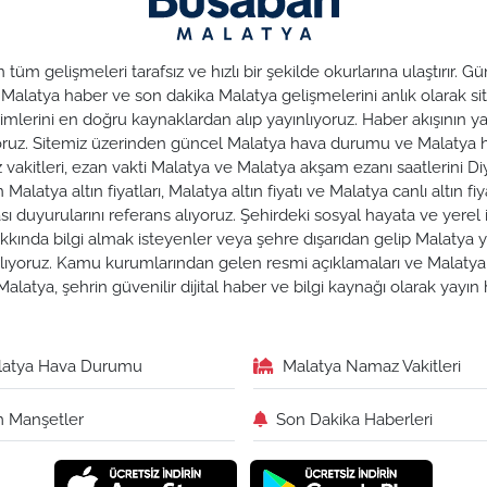
üm gelişmeleri tarafsız ve hızlı bir şekilde okurlarına ulaştırır.
. Malatya haber ve son dakika Malatya gelişmelerini anlık olarak sit
lerini en doğru kaynaklardan alıp yayınlıyoruz. Haber akışının yan
nuyoruz. Sitemiz üzerinden güncel Malatya hava durumu ve Malaty
az vakitleri, ezan vakti Malatya ve Malatya akşam ezanı saatlerini Di
alatya altın fiyatları, Malatya altın fiyatı ve Malatya canlı altın fiya
duyurularını referans alıyoruz. Şehirdeki sosyal hayata ve yerel iş
hakkında bilgi almak isteyenler veya şehre dışarıdan gelip Malatya y
zırlıyoruz. Kamu kurumlarından gelen resmi açıklamaları ve Malat
alatya, şehrin güvenilir dijital haber ve bilgi kaynağı olarak yayı
latya Hava Durumu
Malatya Namaz Vakitleri
 Manşetler
Son Dakika Haberleri