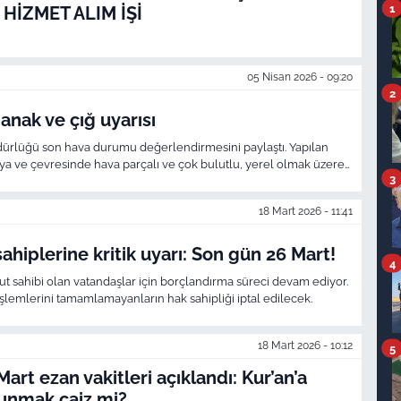
1
 HİZMET ALIM İŞİ
05 Nisan 2026 - 09:20
2
anak ve çığ uyarısı
ürlüğü son hava durumu değerlendirmesini paylaştı. Yapılan
a ve çevresinde hava parçalı ve çok bulutlu, yerel olmak üzere
3
 olacak.
18 Mart 2026 - 11:41
sahiplerine kritik uyarı: Son gün 26 Mart!
4
nut sahibi olan vatandaşlar için borçlandırma süreci devam ediyor.
işlemlerini tamamlamayanların hak sahipliği iptal edilecek.
18 Mart 2026 - 10:12
5
art ezan vakitleri açıklandı: Kur’an’a
unmak caiz mi?