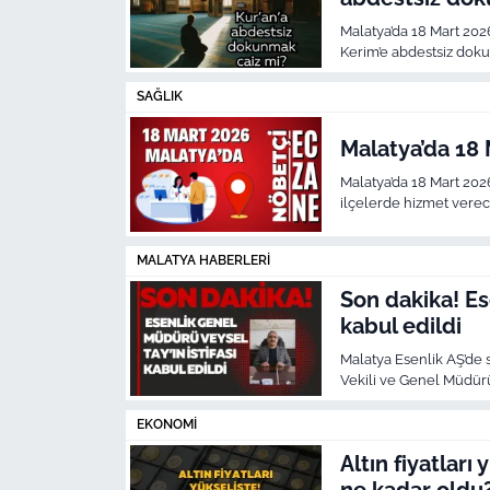
Malatya’da 18 Mart 202
Kerim’e abdestsiz do
SAĞLIK
Malatya’da 18 
Malatya’da 18 Mart 202
ilçelerde hizmet verece
karşılayacak.
MALATYA HABERLERI
Son dakika! Es
kabul edildi
Malatya Esenlik AŞ’de 
Vekili ve Genel Müdür
kamuoyuna yansıyan ol
Yönetim Kurulu, Tay’ın i
EKONOMI
Altın fiyatları