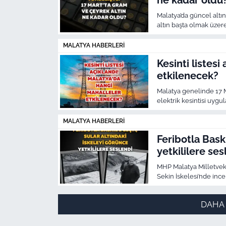
ne kadar oldu
Malatya’da güncel altı
altın başta olmak üzer
yatırımcılar piyasayı yak
MALATYA HABERLERI
Kesinti listesi
etkilenecek?
Malatya genelinde 17 M
elektrik kesintisi uygu
kesintilerden Kuluncak
etkilenecek.
MALATYA HABERLERI
Feribotla Baski
yetkililere ses
MHP Malatya Milletveki
Sekin İskelesi’nde inc
kullanılamaz hale geld
düzenleme yapılması ge
DAHA