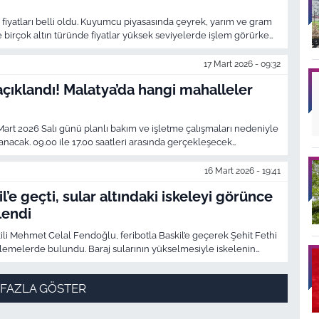
?
n fiyatları belli oldu. Kuyumcu piyasasında çeyrek, yarım ve gram
e birçok altın türünde fiyatlar yüksek seviyelerde işlem görürken,
ından takip ediyor. İşte altın fiyatları.
17 Mart 2026 - 09:32
 açıklandı! Malatya’da hangi mahalleler
art 2026 Salı günü planlı bakım ve işletme çalışmaları nedeniyle
lanacak. 09.00 ile 17.00 saatleri arasında gerçekleşecek
, Arapgir ve Doğanşehir ilçelerindeki çok sayıda mahalle
16 Mart 2026 - 19:41
l’e geçti, sular altındaki iskeleyi görünce
lendi
li Mehmet Celal Fendoğlu, feribotla Baskil’e geçerek Şehit Fethi
elemelerde bulundu. Baraj sularının yükselmesiyle iskelenin
iğini belirten Fendoğlu, güvenlik riski oluşmadan acil
rektiğini söyledi.
 FAZLA GÖSTER