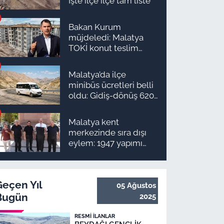
İşte ilçe ilçe tam liste
Bakan Kurum
müjdeledi: Malatya
TOKİ konut teslim
süreci başlıyor! İşte
ilçe ilçe teslimat
Malatya’da ilçe
takvimi ve ödeme
minibüs ücretleri belli
planı
oldu: Gidiş-dönüş 620
TL, Arapgir zirvede!
Malatya kent
merkezinde sıra dışı
eylem: 1947 yapımı
anıta pantolon
giydirmek istediler
Geçen Yıl
05 Ağustos
Bugün
2025
RESMI İLANLAR