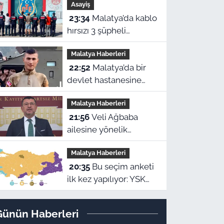
Asayiş
Yavuz'dan çağrı
23:34
Malatya’da kablo
hırsızı 3 şüpheli
suçüstü yakalanarak
Malatya Haberleri
tutuklandı
22:52
Malatya’da bir
devlet hastanesine
ismi verilen Eyüp
Malatya Haberleri
Hacıoğlu kimdir? İşte
21:56
Veli Ağbaba
duygu dolu hikayesi
ailesine yönelik
suçlamalara tepki
Malatya Haberleri
gösterdi: “Zehir olsun”
20:35
Bu seçim anketi
ilk kez yapılıyor: YSK
Yeni Parti’yi veto
ederse Malatya’da
Günün Haberleri
sonuç ne olur?