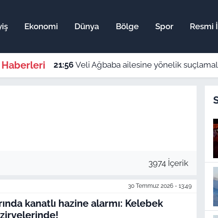
iş
Ekonomi
Dünya
Bölge
Spor
Resmi İ
 Haberleri
21:56
Veli Ağbaba ailesine yönelik suçlamala
3974 İçerik
30 Temmuz 2026 - 13:49
ında kanatlı hazine alarmı: Kelebek
 zirvelerinde!