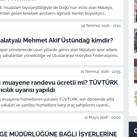
l, muazzam biyoçeşitliliğiyle de Doğu'nun incisi olan Malatya,
nından gelen kelebek avcılarını ağırladı. Kentin büyüleyici
ca adım basmadık yer bırakılmadı.
29 Temmuz 2026 - 17:10
alatyalı Mehmet Akif Üstündağ kimdir?
por yönetiminde uzun yıllardır görev alan Malatyalı spor adamı
 sahalardan yöneticiliğe ve Uluslararası Voleybol Federasyonu
 görevine uzanan kariyeriyle öne çıkıyor. İşte Üstündağ’ım
kadar giden başarı hikayesi.
21 Temmuz 2026 - 22:55
 muayene randevu ücretli mi? TÜVTÜRK
cılık uyarısı yapıldı
aç muayene hizmetlerini yürüten TÜVTÜRK, son dönemde artış
vakaları ve yanıltıcı hizmetlere karşı araç sahiplerini uyardı.
raç muayene randevularının tamamen ücretsiz olduğuna dikkat
formların talep ettiği ücretlere kesinlikle itibar edilmemesi
21 Mayıs 2026 - 00:00
GE MÜDÜRLÜĞÜNE BAĞLI İŞYERLERİNE